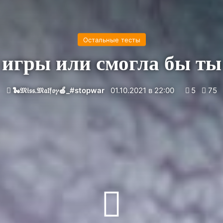
Остальные тесты
 игры или смогла бы т
🐍𝔐𝔦𝔰𝔰.𝔐𝔞𝔩𝔣𝔬𝛾🍏_#stopwar
01.10.2021 в 22:00
5
75