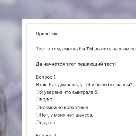
Приветик.
Тест о том, смогла бы
ТЫ
выжить на этом с
Да начнётся этот решающий тест!
Вопрос 1.
Итак. Как думаешь, у тебя были бы шансы?
Я уверена что выиграла б.
50/50.
Возможно крохотные
Нет, у меня нет шансов.
другое
Вопрос 2.