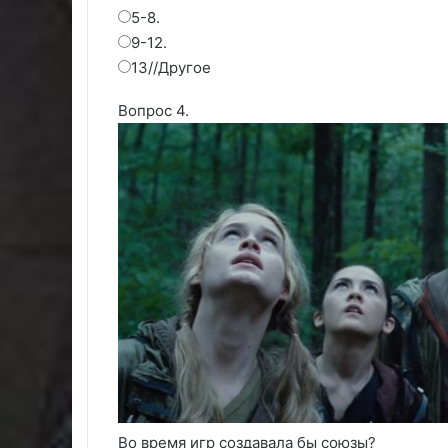
5-8.
9-12.
13//Другое
Вопрос 4.
Во время игр создавала бы союзы?