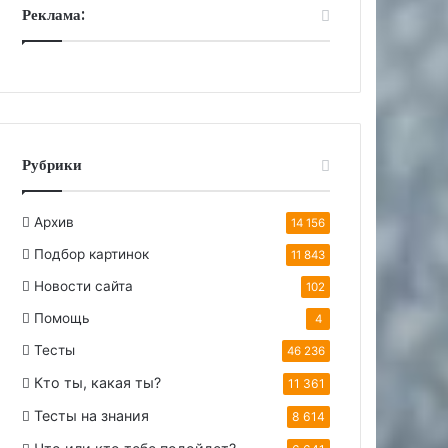
Реклама:
Рубрики
Архив
14 156
Подбор картинок
11 843
Новости сайта
102
Помощь
4
Тесты
46 236
Кто ты, какая ты?
11 361
Тесты на знания
8 614