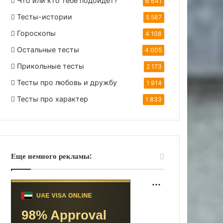
Что или кто тебе подойдет?
6 641
Тесты-истории
5 587
Гороскопы
4 108
Остальные тесты
4 005
Прикольные тесты
2 173
Тесты про любовь и дружбу
1 914
Тесты про характер
1 833
Еще немного рекламы: