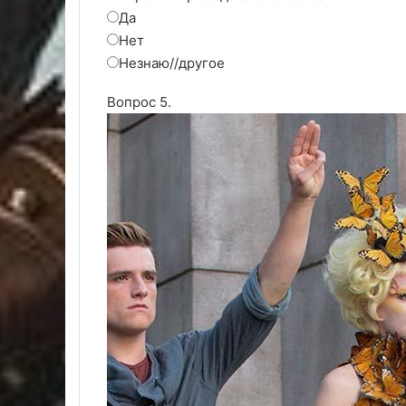
Да
Нет
Незнаю//другое
Вопрос 5.