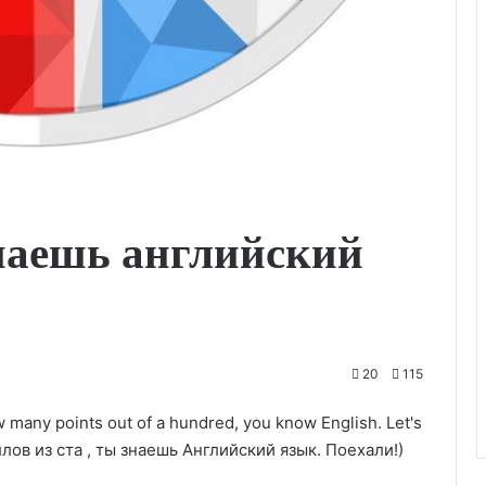
наешь английский
20
115
how many points out of a hundred, you know English. Let's
ллов из ста , ты знаешь Английский язык. Поехали!)