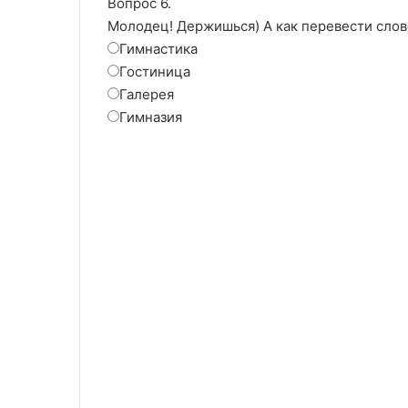
Вопрос 6.
Молодец! Держишься) А как перевести слов
Гимнастика
Гостиница
Галерея
Гимназия