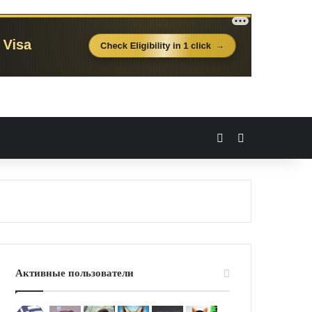
Вход
Случайная 
Активные пользователи