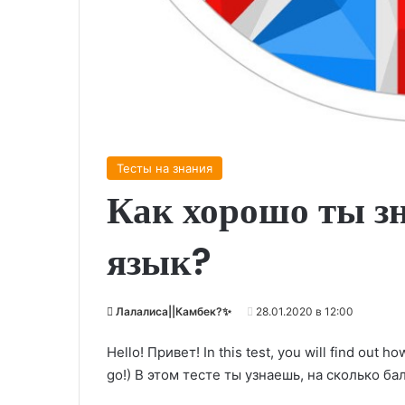
Тесты на знания
Как хорошо ты з
язык?
Лалалиса||Камбек?✨
28.01.2020 в 12:00
Hello! Привет! In this test, you will find out 
go!) В этом тесте ты узнаешь, на сколько ба