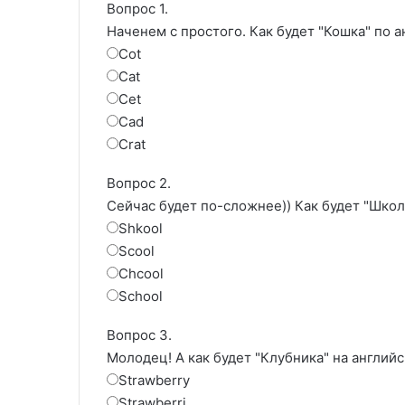
Вопрос 1.
Наченем с простого. Как будет "Кошка" по 
Cot
Cat
Cet
Cad
Crat
Вопрос 2.
Сейчас будет по-сложнее)) Как будет "Школ
Shkool
Scool
Chcool
School
Вопрос 3.
Молодец! А как будет "Клубника" на англий
Strawberry
Strawberri