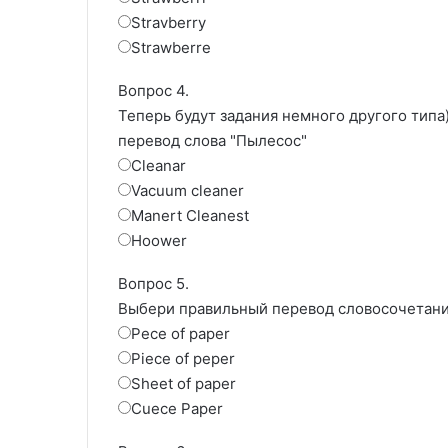
Stravberry
Strawberre
Вопрос 4.
Теперь будут задания немного другого типа
перевод слова "Пылесос"
Cleanar
Vacuum cleaner
Manert Cleanest
Hoower
Вопрос 5.
Выбери правильный перевод словосочетани
Pece of paper
Piece of peper
Sheet of paper
Cuece Paper