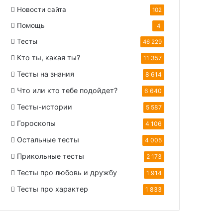
Новости сайта
102
Помощь
4
Тесты
46 229
Кто ты, какая ты?
11 357
Тесты на знания
8 614
Что или кто тебе подойдет?
6 640
Тесты-истории
5 587
Гороскопы
4 106
Остальные тесты
4 005
Прикольные тесты
2 173
Тесты про любовь и дружбу
1 914
Тесты про характер
1 833