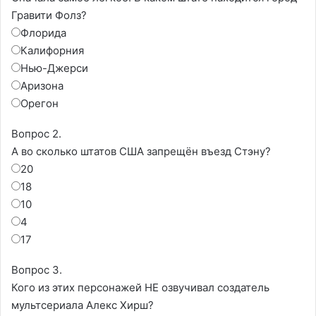
Гравити Фолз?
Флорида
Калифорния
Нью-Джерси
Аризона
Орегон
Вопрос 2.
А во сколько штатов США запрещён въезд Стэну?
20
18
10
4
17
Вопрос 3.
Кого из этих персонажей НЕ озвучивал создатель
мультсериала Алекс Хирш?