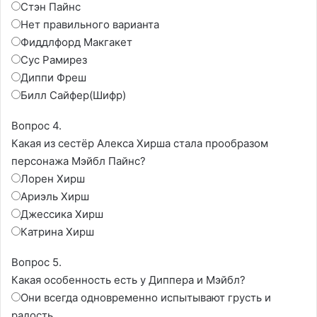
Стэн Пайнс
Нет правильного варианта
Фиддлфорд Макгакет
Сус Рамирез
Диппи Фреш
Билл Сайфер(Шифр)
Вопрос 4.
Какая из сестёр Алекса Хирша стала прообразом
персонажа Мэйбл Пайнс?
Лорен Хирш
Ариэль Хирш
Джессика Хирш
Катрина Хирш
Вопрос 5.
Какая особенность есть у Диппера и Мэйбл?
Они всегда одновременно испытывают грусть и
радость