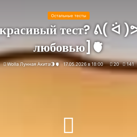
Остальные тесты
 красивый тест? ᕕ( ᐛ )ᕗ
любовью]🫀
Wolla Лунная Акита🌗🫀
17.05.2026 в 18:00
20
141