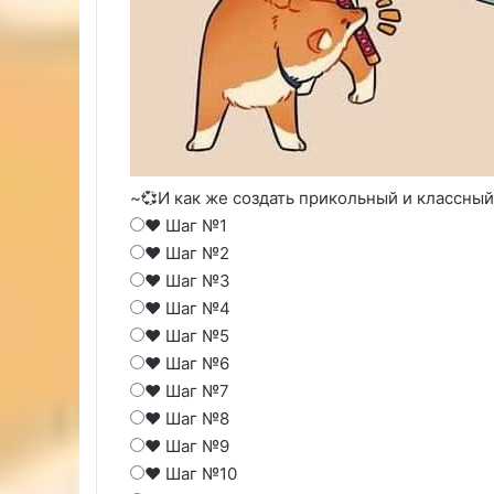
~💞И как же создать прикольный и классный 
❤️ Шаг №1
❤️ Шаг №2
❤️ Шаг №3
❤️ Шаг №4
❤️ Шаг №5
❤️ Шаг №6
❤️ Шаг №7
❤️ Шаг №8
❤️ Шаг №9
❤️ Шаг №10