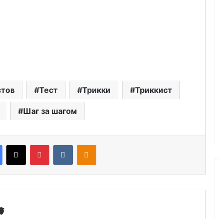
стов
Тест
Трикки
Триккист
Шаг за шагом
Facebook
X
Pinterest
VKontakte
Odnoklassniki
🫀