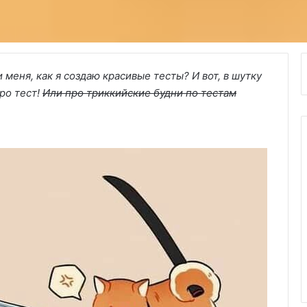
меня, как я создаю красивые тесты? И вот, в шутку
про тест!
Или про триккийские будни по тестам