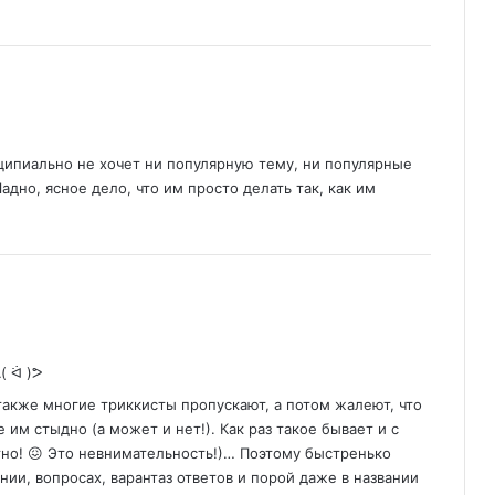
инципиально не хочет ни популярную тему, ни популярные
дно, ясное дело, что им просто делать так, как им
( ᐛ )ᕗ
также многие триккисты пропускают, а потом жалеют, что
 им стыдно (а может и нет!). Как раз такое бывает и с
тно! 😖 Это невнимательность!)… Поэтому быстренько
ии, вопросах, варантаз ответов и порой даже в названии