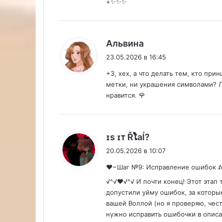
+✨✨✨
:
Альвина
23.05.2026 в 16:45
+3, хех, а что делать тем, кто пр
метки, ни украшения символами? Ла
нравится. 🌹
:
ɪs ɪᴛ Řໂaĺ?
20.05.2026 в 10:07
❤️~Шаг №9: Исправление ошибок ᕕ
√^√♥√^√ И почти конец! Этот этап 
допустили уйму ошибок, за которые
вашей Воллой (но я проверяю, чес
нужно исправить ошибочки в описан