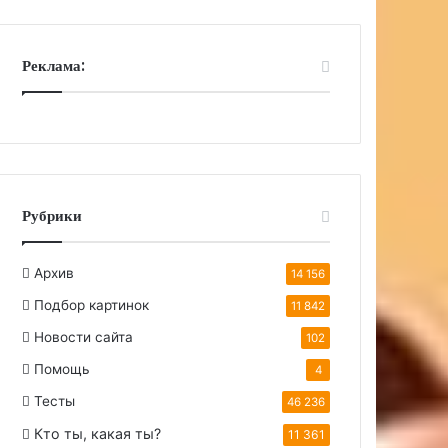
Реклама:
Рубрики
Архив
14 156
Подбор картинок
11 842
Новости сайта
102
Помощь
4
Тесты
46 236
Кто ты, какая ты?
11 361