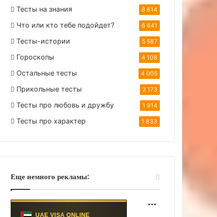
Тесты на знания
8 614
Что или кто тебе подойдет?
6 641
Тесты-истории
5 587
Гороскопы
4 108
Остальные тесты
4 005
Прикольные тесты
2 173
Тесты про любовь и дружбу
1 914
Тесты про характер
1 833
Еще немного рекламы: