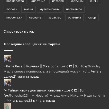
волшебство
животные
история
картинки
книги
любовь
магия
мультфильмы
необычное
персонажи
сериалы
характер
эстетика
юмор
Список всех меток
Последние сообщения на форуме
~Дети Леса || Ролевая || Уже роли …
от
012 | Sun fox
@frayday
Марта сперва попятилась, а в последний момент ус …
Читать
далее
21 минута назад
🐾 Тайная жизнь домашних животных …
от
012 | Sun
fox
@gnosha123 -- Нового? -- вздохнула Нико. -- Надя хочет п
…
Читать далее
23 минуты назад