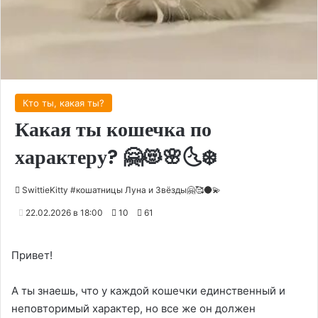
Кто ты, какая ты?
Какая ты кошечка по
характеру? 🤗😻🌸🌜❄️
SwittieKitty #кошатницы Луна и Звёзды🤗🥰🌑💫
22.02.2026 в 18:00
10
61
Привет!
А ты знаешь, что у каждой кошечки единственный и
неповторимый характер, но все же он должен