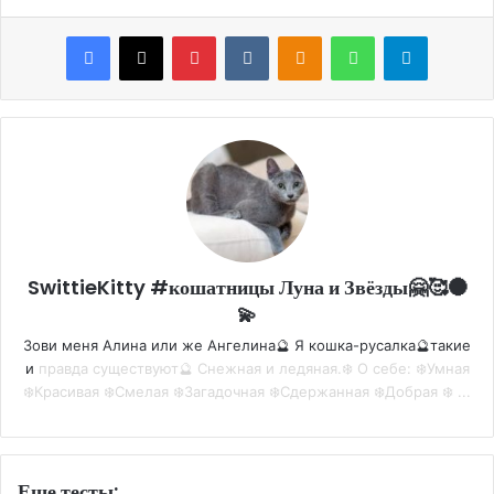
Facebook
X
Pinterest
VKontakte
Odnoklassniki
WhatsApp
Telegram
SwittieKitty #кошатницы Луна и Звёзды🤗🥰🌑
💫
Зови меня Алина или же Ангелина🔮 Я кошка-русалка🔮такие
и
правда существуют🔮 Снежная и ледяная.❄️ О себе: ❄️Умная
❄️Красивая ❄️Смелая ❄️Загадочная ❄️Сдержанная ❄️Добрая ❄️ ...
Еще тесты: