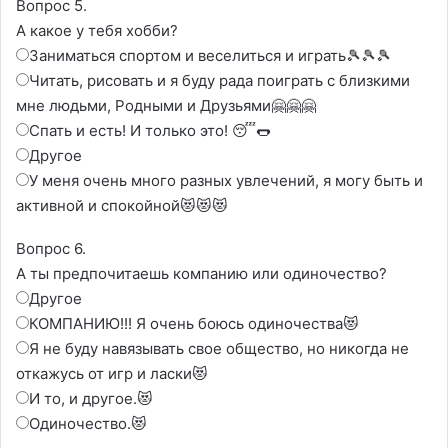
Вопрос 5.
А какое у тебя хобби?
Заниматься спортом и веселиться и играть🎾🎾🎾
Читать, рисовать и я буду рада поиграть с близкими
мне людьми, Родными и Друзьями🤗🤗🤗
Спать и есть! И только это! 😴🌭
Другое
У меня очень много разных увлечений, я могу быть и
активной и спокойной😻😻😻
Вопрос 6.
А ты предпочитаешь компанию или одиночество?
Другое
КОМПАНИЮ!!! Я очень боюсь одиночества😻
Я не буду навязывать свое общество, но никогда не
откажусь от игр и ласки😻
И то, и другое.😻
Одиночество.😻