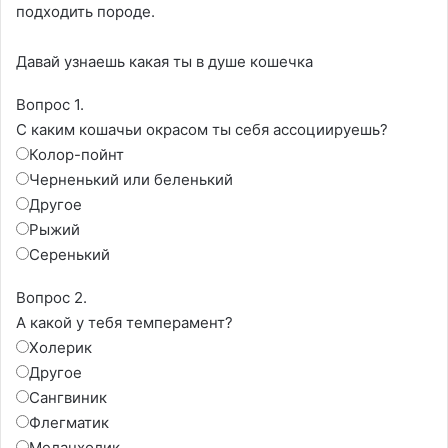
подходить породе.
Давай узнаешь какая ты в душе кошечка
Вопрос 1.
С каким кошачьи окрасом ты себя ассоциируешь?
Колор-пойнт
Черненький или беленький
Другое
Рыжий
Серенький
Вопрос 2.
А какой у тебя темперамент?
Холерик
Другое
Сангвиник
Флегматик
Меланхолик