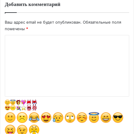
Добавить комментарий
Ваш адрес email не будет опубликован.
Обязательные поля
помечены
*
К
о
м
м
е
н
т
а
р
и
й