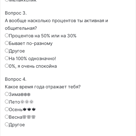
Вопрос 3.
А вообще насколько процентов ты активная и
общительная?
Процентов на 50% или на 30%
Бывает по-разному
Другое
На 100% однозначно!
0%, я очень спокойна
Вопрос 4.
Какое время года отражает тебя?
Зима❄️❄️❄️
Лето🌞🌞🌞
Осень🍁🍁🍁
Весна🌸🌸🌸
Другое