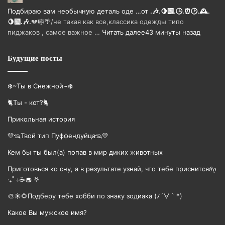
Подбираю вам необычную деталь оде …
от
.🎶.🍋‍🟩.🕒.⏰🕑.🕰️.
🍋‍🟩.🎶.
💔🎼🌴/не такая как все,классика одежды типо
пиджаков , самое важное …
Читать далее
43 минуты назад
Будущие посты
❄️~Ты в Снежной~❄️
🐈Ты - кот?🐈
Прикольная история
💛🦡Твой тип Пуффендуйца🦡💛
Кем бы ты был(а) попав в мир диких животных
Приготовься ко сну, а в результате узнай, что тебе приснится𝜗𝜚
‧₊˚ ⊹☕️🧁 ࣪𖤐
🎨☀🌻Подберу тебе хобби по знаку зодиака (ﾉ´∀｀*)
Какое Вы мужское имя?