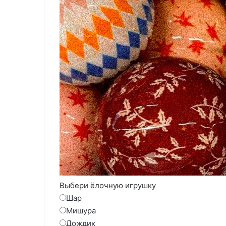
Выбери ёлочную игрушку
Шар
Мишура
Дождик