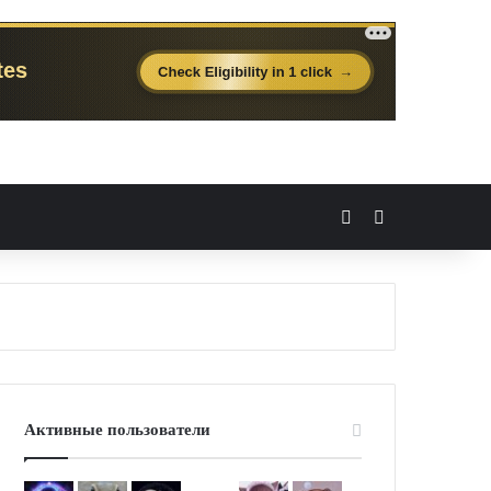
Вход
Случайная 
Активные пользователи