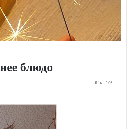
нее блюдо
14
95