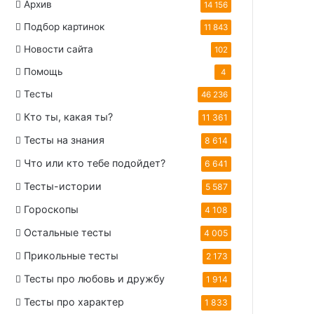
Архив
14 156
Подбор картинок
11 843
Новости сайта
102
Помощь
4
Тесты
46 236
Кто ты, какая ты?
11 361
Тесты на знания
8 614
Что или кто тебе подойдет?
6 641
Тесты-истории
5 587
Гороскопы
4 108
Остальные тесты
4 005
Прикольные тесты
2 173
Тесты про любовь и дружбу
1 914
Тесты про характер
1 833