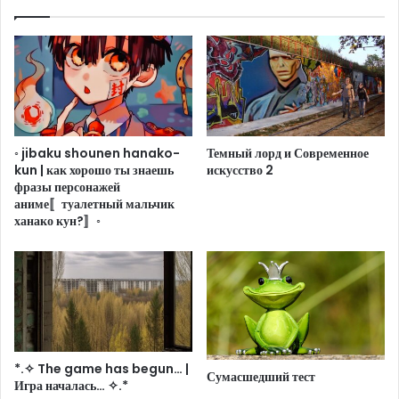
◦ jibaku shounen hanako-
Темный лорд и Современное
kun | как хорошо ты знаешь
искусство 2
фразы персонажей
аниме〚туалетный мальчик
ханако кун?〛◦
*.✧ The game has begun… |
Сумасшедший тест
Игра началась… ✧.*