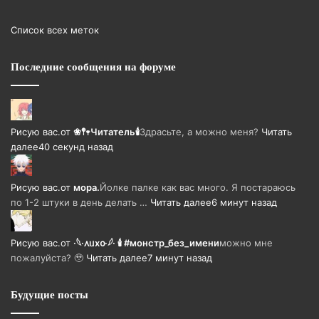
Список всех меток
Последние сообщения на форуме
Рисую вас.
от
❀𖤣𖥧Читатель🕯️
Здрасьте, а можно меня?
Читать
далее
40 секунд назад
Рисую вас.
от
мора.
Йолке палке как вас много. Я постараюсь
по 1-2 штуки в день делать …
Читать далее
6 минут назад
Рисую вас.
от
·𓆩·᧘ᥙх᧐·𓆪· 🕯 #монстр_без_имени
можно мне
пожалуйста? 🥹
Читать далее
7 минут назад
Будущие посты