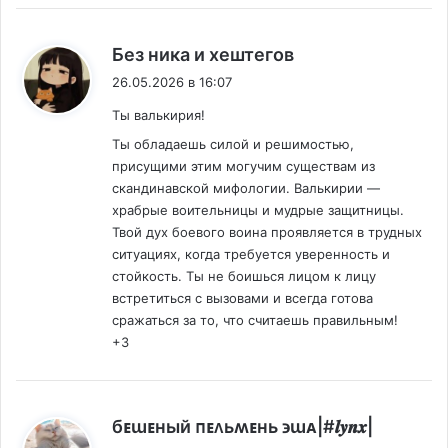
:
Без ника и хештегов
26.05.2026 в 16:07
Ты валькирия!
Ты обладаешь силой и решимостью,
присущими этим могучим существам из
скандинавской мифологии. Валькирии —
храбрые воительницы и мудрые защитницы.
Твой дух боевого воина проявляется в трудных
ситуациях, когда требуется уверенность и
стойкость. Ты не боишься лицом к лицу
встретиться с вызовами и всегда готова
сражаться за то, что считаешь правильным!
+3
:
бᴇɯᴇный ᴨᴇᴧьʍᴇнь ϶ɯᴀ|#𝒍𝒚𝒏𝒙|