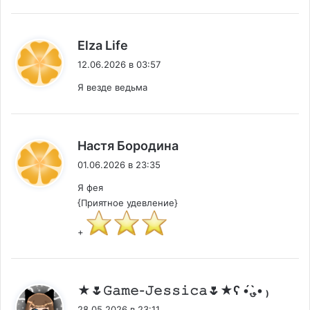
:
Elza Life
12.06.2026 в 03:57
Я везде ведьма
:
Настя Бородина
01.06.2026 в 23:35
Я фея
{Приятное удевление}
+
:
★🌷𝙶𝚊𝚖𝚎-𝙹𝚎𝚜𝚜𝚒𝚌𝚊🌷★ʕ •́؈•̀ ₎
28.05.2026 в 23:11