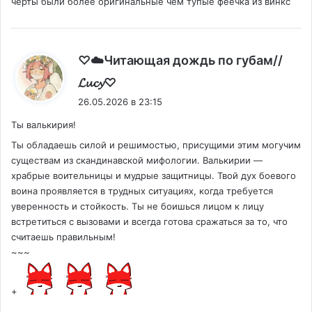
черты были более оригинальные чем тупые феечка из винкс
♡☁️Читающая дождь по губам//
:
𝓛𝓾𝓬𝔂♡
26.05.2026 в 23:15
Ты валькирия!
Ты обладаешь силой и решимостью, присущими этим могучим
существам из скандинавской мифологии. Валькирии —
храбрые воительницы и мудрые защитницы. Твой дух боевого
воина проявляется в трудных ситуациях, когда требуется
уверенность и стойкость. Ты не боишься лицом к лицу
встретиться с вызовами и всегда готова сражаться за то, что
считаешь правильным!
~~~
+