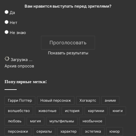
Вам нравится выступать перед зрителями?
Да
Нет
Не знаю
Показать результаты
Загрузка ...
Архив опросов
Популярные метки:
Гарри Поттер
Новый персонаж
Хогвартс
аниме
волшебство
животные
история
картинки
книги
любовь
магия
мультфильмы
необычное
персонажи
сериалы
характер
эстетика
юмор