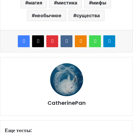
магия
мистика
мифы
необычное
существа
Facebook
X
Pinterest
VKontakte
Odnoklassniki
WhatsApp
Telegram
CatherinePan
Еще тесты: