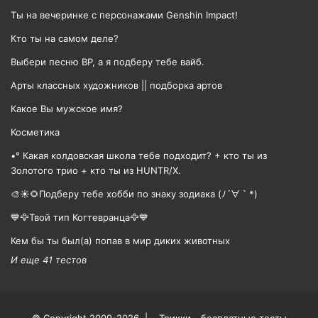
Ты на вечеринке с персонажами Genshin Impact!
Кто ты на самом деле?
Выбери песню BP, а я подберу тебе вайб.
Арты классных художников || подборка артов
Какое Вы мужское имя?
Косметика
•° Какая колдовская школа тебе подходит? + кто ты из
Золотого трио + кто ты из HUNTR/X.
🎨☀🌻Подберу тебе хобби по знаку зодиака (ﾉ´∀｀*)
💙🦅Твой тип Когтевранца🦅💙
Кем бы ты был(а) попав в мир диких животных
И еще 41 тестов
© Copyright 2009-2026 |
Трикки - бесплатные тесты