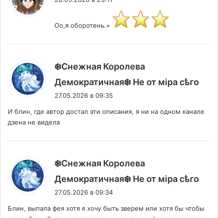
Оо,я оборотень.+
❄️Снежная Королева
:
Демократичная❄️ Не от мiра сѣго
27.05.2026 в 09:35
И блин, где автор достал эти описания, я ни на одном канале
дзена не видела
❄️Снежная Королева
:
Демократичная❄️ Не от мiра сѣго
27.05.2026 в 09:34
Блин, выпала фея хотя я хочу быть зверем или хотя бы чтобы