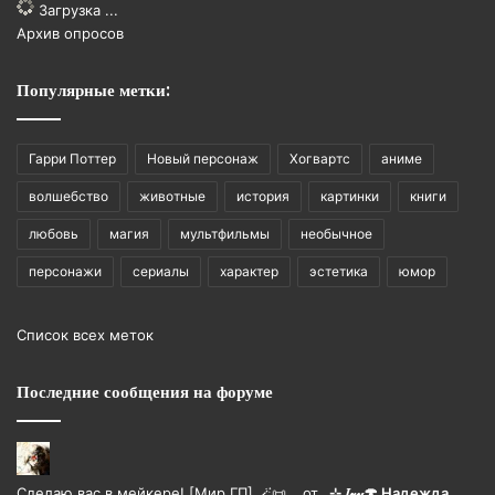
Загрузка ...
Архив опросов
Популярные метки:
Гарри Поттер
Новый персонаж
Хогвартс
аниме
волшебство
животные
история
картинки
книги
любовь
магия
мультфильмы
необычное
персонажи
сериалы
характер
эстетика
юмор
Список всех меток
Последние сообщения на форуме
Сделаю вас в мейкере! [Мир ГП] 🪄📜 …
от
₊⊹ 𝐼𝓋𝓎🍄 Надежда