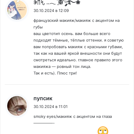
:
Ⰵᛖᛋִֶָ. ..𓂃 ࣪ ִֶָꕥ་༘࿐❀
30.10.2024 в 12:09
французский макияж/макияж с акцентом на
губы
ваш цветотип осень. вам больше всего
подходят тёмные, тёплые оттенки. я советую
вам попробовать макияж с красными губами,
так как на вашей яркой внешности они будут
смотреться идеально. главное правило этого
макияжа — ровный тон лица.
Так и есть). Плюс три!
:
пупсик
30.10.2024 в 11:01
smoky eyes/макияж с акцентом на глаза
—————-