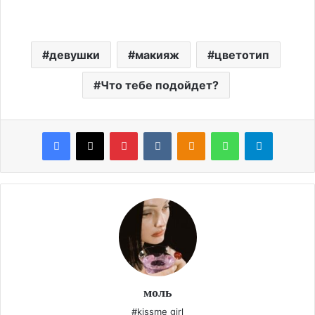
девушки
макияж
цветотип
Что тебе подойдет?
Facebook
X
Pinterest
VKontakte
Odnoklassniki
WhatsApp
Telegram
моль
#kissme girl