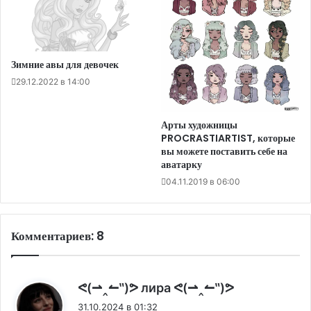
Зимние авы для девочек
29.12.2022 в 14:00
Арты художницы
PROCRASTIARTIST, которые
вы можете поставить себе на
аватарку
04.11.2019 в 06:00
Комментариев: 8
:
ᕙ(⇀‸↼‶)ᕗ лира ᕙ(⇀‸↼‶)ᕗ
31.10.2024 в 01:32