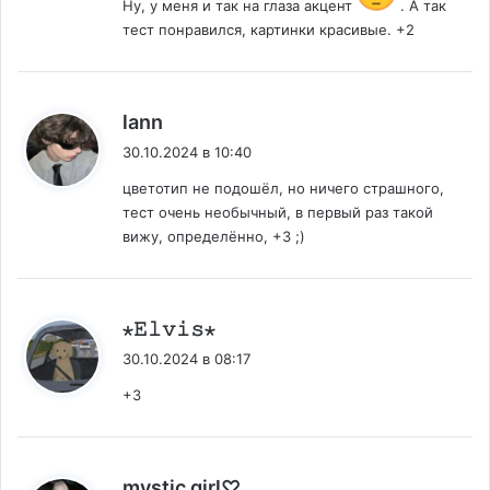
Ну, у меня и так на глаза акцент
. А так
тест понравился, картинки красивые. +2
:
lann
30.10.2024 в 10:40
цветотип не подошёл, но ничего страшного,
тест очень необычный, в первый раз такой
вижу, определённо, +3 ;)
:
⋆𝙴𝚕𝚟𝚒𝚜⋆
30.10.2024 в 08:17
+3
:
mystic girl♡