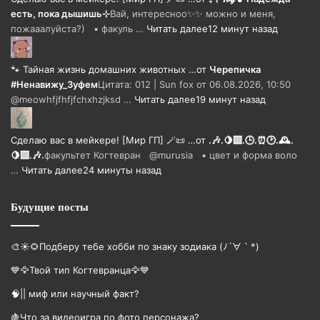
есть, пока дышишь⊹
Вай, интересноо✨✨ можно и меня,
пожааалуйста?) • факуль …
Читать далее
12 минут назад
🐾 Тайная жизнь домашних животных …
от
Черепичка
#Ненавижу_Зуфем
Цитата: 012 | Sun fox от 06.08.2026, 10:50
@meowhfjfhfjfchxhzjksd …
Читать далее
19 минут назад
Сделаю вас в мейкере! [Мир ГП] 🪄📜 …
от
.🎶.🍋‍🟩.🕒.⏰🕑.🕰️.
🍋‍🟩.🎶.
факультет Когтевран @murusia • цвет и форма воло
…
Читать далее
24 минуты назад
Будущие посты
🎨☀🌻Подберу тебе хобби по знаку зодиака (ﾉ´∀｀*)
💙🦅Твой тип Когтевранца🦅💙
🧠|| миф или научный факт?
🍇Что за видеоигра по фото персонажа?