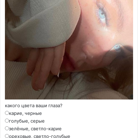
какого цвета ваши глаза?
карие, черные
голубые, серые
зелёные, светло-карие
ореховые, светло-голубые