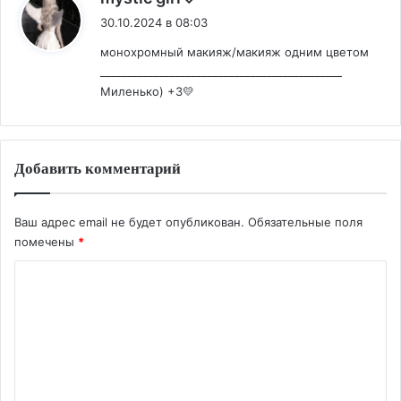
30.10.2024 в 08:03
монохромный макияж/макияж одним цветом
_____________________________________________
Миленько) +3💛
Добавить комментарий
Ваш адрес email не будет опубликован.
Обязательные поля
помечены
*
К
о
м
м
е