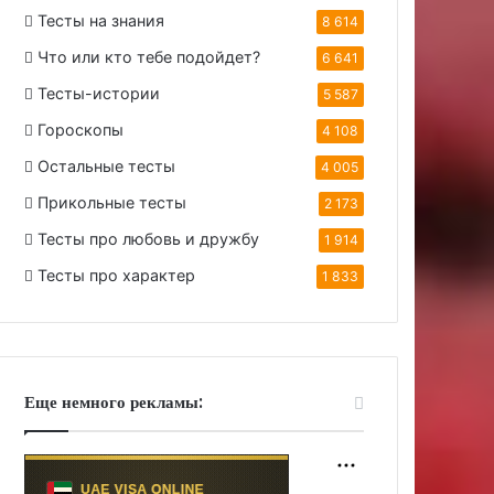
Тесты на знания
8 614
Что или кто тебе подойдет?
6 641
Тесты-истории
5 587
Гороскопы
4 108
Остальные тесты
4 005
Прикольные тесты
2 173
Тесты про любовь и дружбу
1 914
Тесты про характер
1 833
Еще немного рекламы: