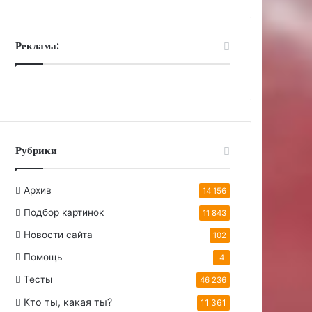
Реклама:
Рубрики
Архив
14 156
Подбор картинок
11 843
Новости сайта
102
Помощь
4
Тесты
46 236
Кто ты, какая ты?
11 361