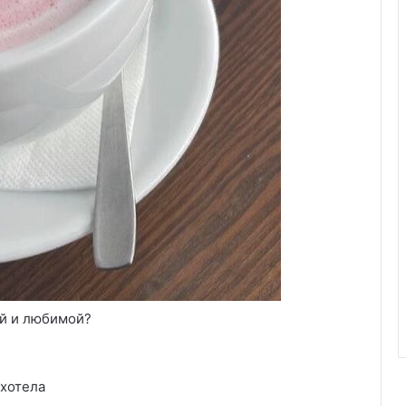
ой и любимой?
 хотела