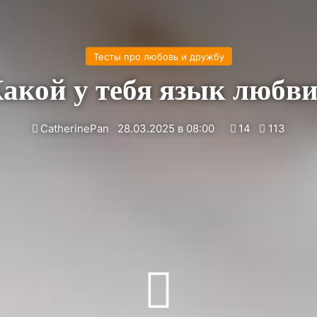
Тесты про любовь и дружбу
акой у тебя язык любв
CatherinePan
28.03.2025 в 08:00
14
113