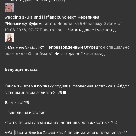
wedding skulls and Hafiandbundles
от
Черепичка
#Ненавижу_Зуфем
Цитата: Черепичка #Ненавижу_Зуфем от
10.08.2026, 07:27 Просто пос …
Читать далее
1 час назад
✨𝑯𝒂𝒓𝒓𝒚 𝒑𝒐𝒕𝒕𝒆𝒓 𝒄𝒍𝒖𝒃⚡
от
Непревзойдëнный Огурец
*он специально
позволил себя поймать*
Читать далее
2 часа назад
Будущие посты
Какое ты время по знаку зодиака, словесная эстетика + Айдол
с твоим знаком зодиака✧˖°.🐈‍⬛
🐈Ты - кот?🐈
Прикольная история
кто ты по знаку зодиака из "Больницы для животных"?💨
⚘🎧||Парни 𝕲𝖊𝖓𝖘𝖍𝖎𝖓 𝕴𝖒𝖕𝖆𝖈𝖙 как 4 песни из моего плейлиста ᵖᵃʳᵗ ¹