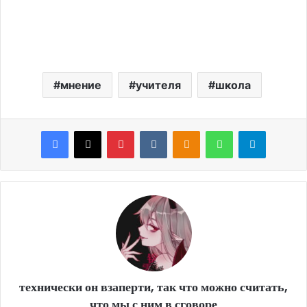
мнение
учителя
школа
Facebook
X
Pinterest
VKontakte
Odnoklassniki
WhatsApp
Telegram
технически он взаперти, так что можно считать,
что мы с ним в сговоре