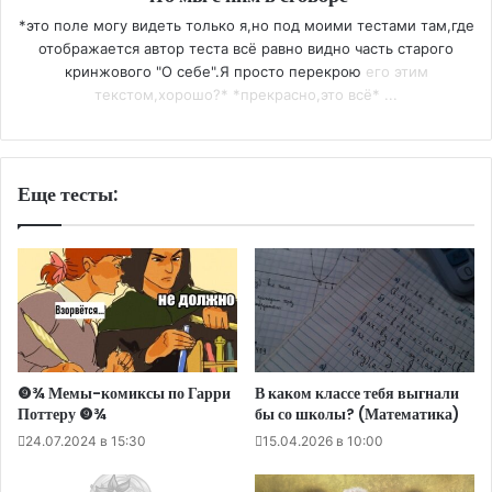
*это поле могу видеть только я,но под моими тестами там,где
отображается автор теста всё равно видно часть старого
кринжового "О себе".Я просто перекрою
его этим
текстом,хорошо?* *прекрасно,это всё* ...
Еще тесты:
❾¾ Мемы-комиксы по Гарри
В каком классе тебя выгнали
Поттеру ❾¾
бы со школы? (Математика)
24.07.2024 в 15:30
15.04.2026 в 10:00