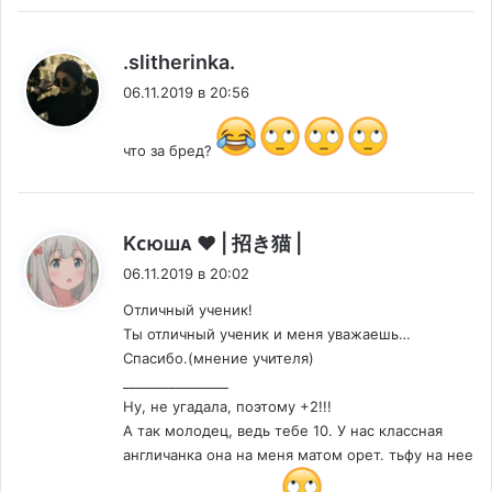
:
.slitherinka.
06.11.2019 в 20:56
что за бред?
:
Kᴄюшᴀ ♥ | 招き猫 |
06.11.2019 в 20:02
Отличный ученик!
Ты отличный ученик и меня уважаешь…
Спасибо.(мнение учителя)
________________
Ну, не угадала, поэтому +2!!!
А так молодец, ведь тебе 10. У нас классная
англичанка она на меня матом орет. тьфу на нее