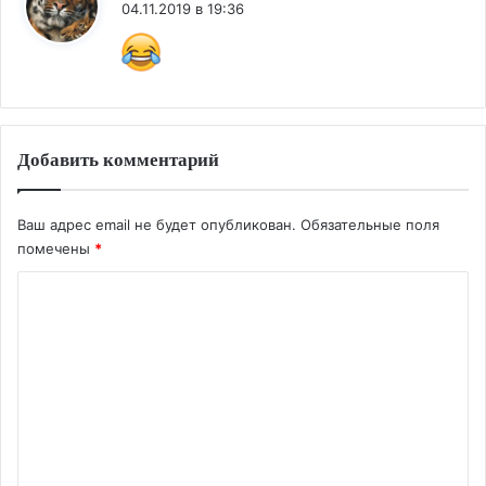
04.11.2019 в 19:36
Добавить комментарий
Ваш адрес email не будет опубликован.
Обязательные поля
помечены
*
К
о
м
м
е
н
т