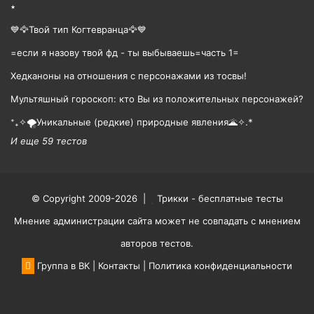
٭
💙🦅Твой тип Когтевранца🦅💙
=если я назову твой фд - ты выбываешь=часть 1=
Хедканоны на отношения с персонажами из тосвы!
Мультяшный гороскоп: кто Вы из положительных персонажей?
⁺₊✧🌪️Уникальные (редкие) природные явления🌋✧.*
И еще 59 тестов
© Copyright 2009-2026 |
Трикки - бесплатные тесты
Мнение администрации сайта может не совпадать с мнением
авторов тестов.
Группа в ВК
|
Контакты
|
Политика конфиденциальности