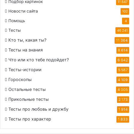
Подбор картинок
11 847
Новости сайта
102
Помощь
4
Тесты
46 241
Кто ты, какая ты?
11 364
Тесты на знания
8 614
Что или кто тебе подойдет?
6 642
Тесты-истории
5 587
Гороскопы
4 109
Остальные тесты
4 005
Прикольные тесты
2 173
Тесты про любовь и дружбу
1 914
Тесты про характер
1 833