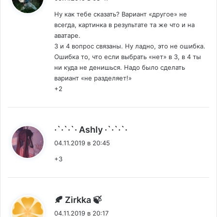
Ну как тебе сказать? Вариант «другое» не
всегда, картинка в результате та же что и на
аватаре.
3 и 4 вопрос связаны. Ну ладно, это не ошибка.
Ошибка то, что если выбрать «нет» в 3, в 4 ты
ни куда не денишься. Надо было сделать
вариант «не разделяет!»
+2
:
·`·`·`· Ashly ·`·`·`·
04.11.2019 в 20:45
+3
:
🍂 Zirkkа 🍃
04.11.2019 в 20:17