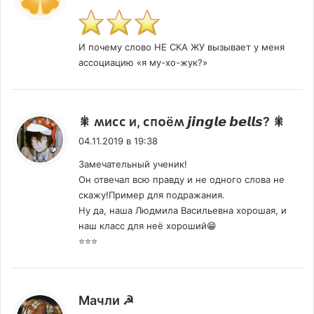
И почему слово НЕ СКА ЖУ вызывает у меня
ассоциацию «я му-хо-жук?»
:
🎇 ʍиᴄᴄ и, ᴄᴨᴏёʍ 𝙟𝙞𝙣𝙜𝙡𝙚 𝙗𝙚𝙡𝙡𝙨? 🎇
04.11.2019 в 19:38
Замечательный ученик!
Он отвечал всю правду и не одного слова не
скажу!Пример для подражания.
Ну да, наша Людмила Васильевна хорошая, и
наш класс для неё хороший😁
⭐⭐⭐
:
Мачли ☭