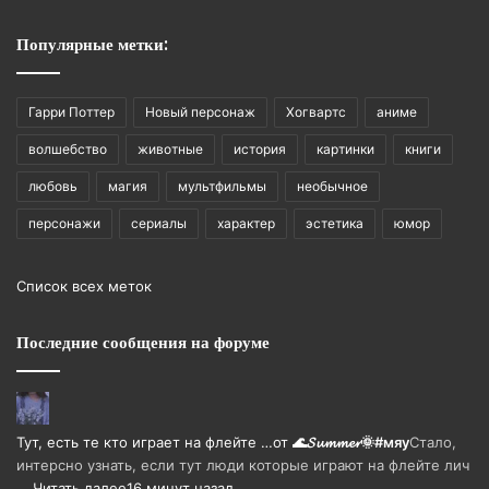
Популярные метки:
Гарри Поттер
Новый персонаж
Хогвартс
аниме
волшебство
животные
история
картинки
книги
любовь
магия
мультфильмы
необычное
персонажи
сериалы
характер
эстетика
юмор
Список всех меток
Последние сообщения на форуме
Тут, есть те кто играет на флейте …
от
🌊𝓢𝓾𝓶𝓶𝓮𝓻🌞#мяу
Стало,
интерсно узнать, если тут люди которые играют на флейте лич
…
Читать далее
16 минут назад