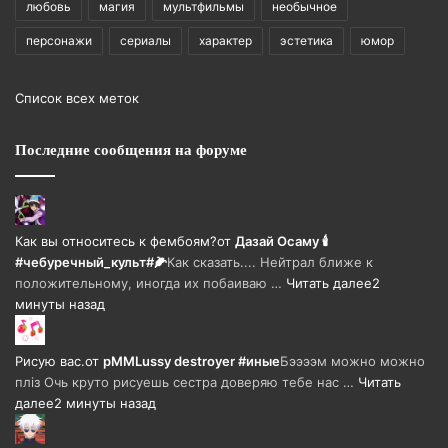
любовь
магия
мультфильмы
необычное
персонажи
сериалы
характер
эстетика
юмор
Список всех меток
Последние сообщения на форуме
Как вы относитесь к фембоям?
от
Дазай Осаму 🕯
#чебуречный_культ#🌽
Как сказать.... Нейтрал ближе к
положительному, иногда их побаиваю …
Читать далее
2
минуты назад
Рисую вас.
от
pMMLussy destroyer #иные
Бээээм можно можно
пліз Очь круто рисуешь сестра доверяю тебе нас …
Читать
далее
2 минуты назад