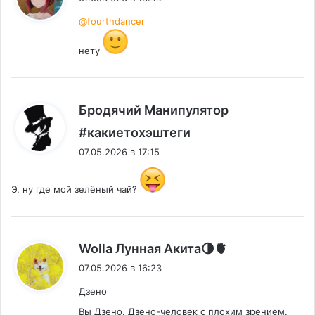
@fourthdancer
нету
Бродячий Манипулятор
:
#какиетохэштеги
07.05.2026 в 17:15
Э, ну где мой зелёный чай?
:
Wolla Лунная Акита🌗🫀
07.05.2026 в 16:23
Дзено
Вы Дзено. Дзено-человек с плохим зрением.