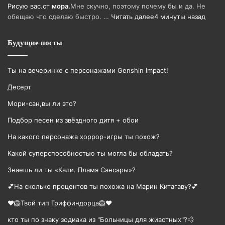
Рисую вас.
от
мора.
Мне скучно, поэтому почему бы и да. Не
обещаю что сделаю быстро. …
Читать далее
4 минуты назад
Будущие посты
Ты на вечеринке с персонажами Genshin Impact!
Десерт
Мори-сан,вы ли это?
Подбор песен из звёздного дитя + обои
На какого персонажа хоррор-игры ты похож?
Какой суперспособностью ты могла бы обладать?
Знаешь ли ты «Кали. Пламя Сансары»?
💕На сколько процентов ты похожа на Марин Китагаву?💕
❤️🦁Твой тип Гриффиндорца🦁❤️
кто ты по знаку зодиака из "Больницы для животных"?💨