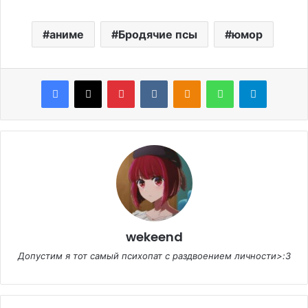
аниме
Бродячие псы
юмор
Facebook
X
Pinterest
VKontakte
Odnoklassniki
WhatsApp
Telegram
wekeend
Допустим я тот самый психопат с раздвоением личности>:3