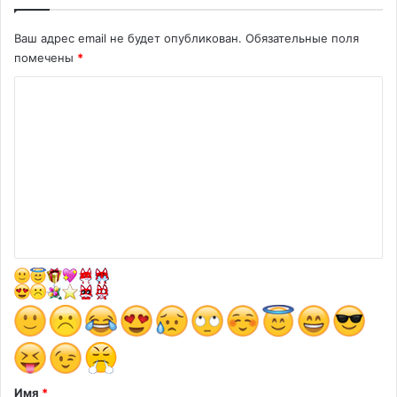
Ваш адрес email не будет опубликован.
Обязательные поля
помечены
*
К
о
м
м
е
н
т
а
р
и
й
*
Имя
*