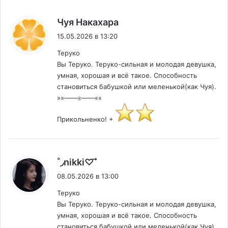
:
Чуя Накахара
15.05.2026 в 13:20
Теруко
Вы Теруко. Теруко-сильная и молодая девушка,
умная, хорошая и всё такое. Способность
становиться бабушкой или меленькой(как Чуя).
»»——⍟——««
Прикольненко! +
:
˚◞nikki♡ ⃗
08.05.2026 в 13:00
Теруко
Вы Теруко. Теруко-сильная и молодая девушка,
умная, хорошая и всё такое. Способность
становиться бабушкой или меленькой(как Чуя).