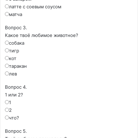
латте с соевым соусом
матча
Вопрос 3.
Какое твоё любимое животное?
собака
тигр
кот
таракан
лев
Вопрос 4.
1 или 2?
1
2
что?
Вопрос 5.