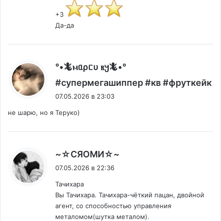
+3
Да-да
°•🦎ⲙᥲρᥴυ ⲃ𐔤🦎•°
:
#супермегашиппер #кв #фруткейк
07.05.2026 в 23:03
не шарю, но я Теруко)
:
~☆СЯОМИ☆~
07.05.2026 в 22:36
Тачихара
Вы Тачихара. Тачихара-чёткий пацан, двойной
агент, со способностью управления
металомом(шутка металом).