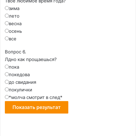
Твоё любимое время года?
зима
лето
весна
осень
все
Вопрос 6.
Лдно как прощаешься?
пока
покедова
до свидания
покулички
*молча смотрит в след*