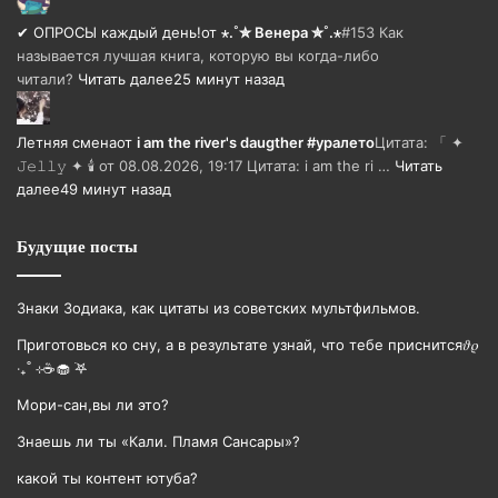
✔ ОПРОСЫ каждый день!
от
⋆.˚✮ Венера ✮˚.⋆
#153 Как
называется лучшая книга, которую вы когда-либо
читали?
Читать далее
25 минут назад
Летняя смена
от
i am the river's daugther #уралето
Цитата: 「 ✦
𝙹𝚎𝚕𝚕𝚢 ✦ 🕯️ от 08.08.2026, 19:17 Цитата: i am the ri …
Читать
далее
49 минут назад
Будущие посты
Знаки Зодиака, как цитаты из советских мультфильмов.
Приготовься ко сну, а в результате узнай, что тебе приснится𝜗𝜚
‧₊˚ ⊹☕️🧁 ࣪𖤐
Мори-сан,вы ли это?
Знаешь ли ты «Кали. Пламя Сансары»?
какой ты контент ютуба?