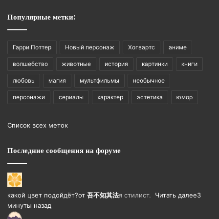
Популярные метки:
Гарри Поттер
Новый персонаж
Хогвартс
аниме
волшебство
животные
история
картинки
книги
любовь
магия
мультфильмы
необычное
персонажи
сериалы
характер
эстетика
юмор
Список всех меток
Последние сообщения на форуме
какой цвет подойдёт?
от
吾不知其法
я стилист.
Читать далее
3
минуты назад