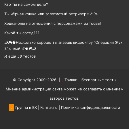
Кто ты на самом деле?
Ты чёрная кошка или золотистый ретривер✧˖°. ࣪𖤐
Хедканоны на отношения с персонажами из тосвы!
Какой ты сосед???
🦂🎮🧠Насколько хорошо ты знаешь видеоигру "Операция Жук
3" онлайн?🧠🎮🦂
И еще 58 тестов
© Copyright 2009-2026 |
Трикки - бесплатные тесты
Мнение администрации сайта может не совпадать с мнением
авторов тестов.
Группа в ВК
|
Контакты
|
Политика конфиденциальности