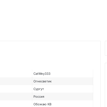
CatWey333
Огнесветик
Сургут
Россия
Обожаю КВ