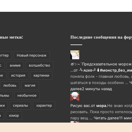
ные метки:
Последние сообщения на фор
оттер
Новый персонаж
🍧✨~`Предсказательное морож
с
аниме
волшебство
…
от
·𓆩·᧘ᥙх᧐·𓆪· 🕯 #монстр_без_
ые
история
картинки
поняла фолк - главная любовь,
шататься в походы особенн …
Ч
любовь
магия
далее
2 минуты назад
ильмы
необычное
ажи
сериалы
характер
Рисую вас.
от
мора.
Не знаю когд
рисовать. Пока просто хотелось
а
юмор
пару вещ …
Читать далее
11 мин