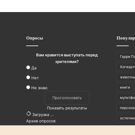
Опросы
Популяр
Вам нравится выступать перед
Гарри П
зрителями?
Хогварт
Да
животн
Нет
книги
Не знаю
мультф
Показать результаты
персон
Загрузка ...
эстетик
Архив опросов