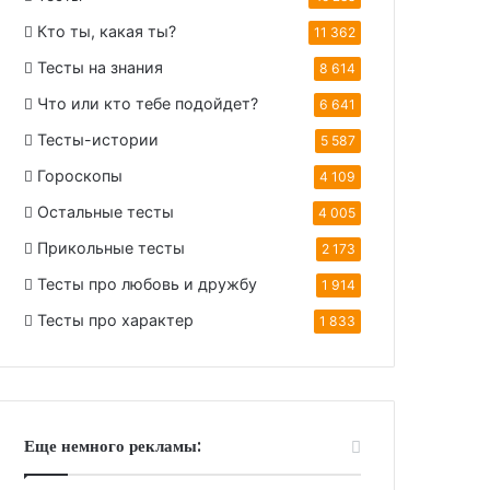
Кто ты, какая ты?
11 362
Тесты на знания
8 614
Что или кто тебе подойдет?
6 641
Тесты-истории
5 587
Гороскопы
4 109
Остальные тесты
4 005
Прикольные тесты
2 173
Тесты про любовь и дружбу
1 914
Тесты про характер
1 833
Еще немного рекламы: