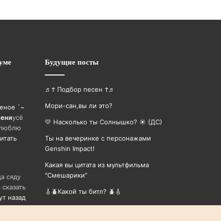
уме
Будущие посты
♬† Подбор песен †♬
Мори-сан,вы ли это?
еное `~
имени
усë
💛 Насколько ты Солнышко? ☀️ (ДС)
 люблю
итать
Ты на вечеринке с персонажами
Genshin Impact!
Какая вы цитата из мультфильма
"Смешарики"
а сяду
 сказать
🎸🪲Какой ты битл? 🪲🎸
ут назад
Любимые мультяшки по Знакам Зодиака.