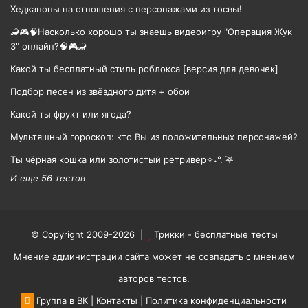
Хедканоны на отношения с персонажами из тосвы!
🦂🎮🧠Насколько хорошо ты знаешь видеоигру "Операция Жук
3" онлайн?🧠🎮🦂
Какой ты бесплатный стиль роблокса [версия для девочек]
Подбор песен из звёздного дитя + обои
Какой ты фрукт или ягода?
Мультяшный гороскоп: кто Вы из положительных персонажей?
Ты чёрная кошка или золотистый ретривер✧˖°. ࣪𖤐
И еще 56 тестов
© Copyright 2009-2026 |
Трикки - бесплатные тесты
Мнение администрации сайта может не совпадать с мнением
авторов тестов.
Группа в ВК
|
Контакты
|
Политика конфиденциальности