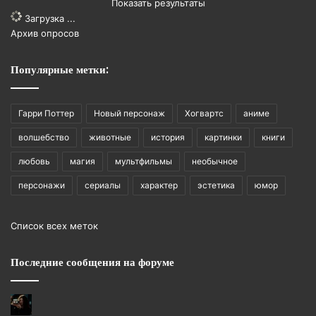
Показать результаты
Загрузка ...
Архив опросов
Популярные метки:
Гарри Поттер
Новый персонаж
Хогвартс
аниме
волшебство
животные
история
картинки
книги
любовь
магия
мультфильмы
необычное
персонажи
сериалы
характер
эстетика
юмор
Список всех меток
Последние сообщения на форуме