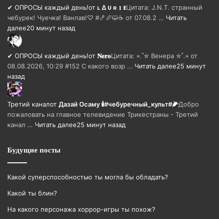
✔ ОПРОСЫ каждый день!
от
ʟ ∆ ᴜ ʀ ɪ ᴇ
Цитата: J.N.T. странный
чебурек! Чуечка! Ванлав!♡ #🍤🥖😺☕ от 07.08.2 …
Читать
далее
20 минут назад
✔ ОПРОСЫ каждый день!
от
𝐍𝐞𝐫𝐨
Цитата: ⋆.˚✮ Венера ✮˚.⋆ от
08.08.2026, 10:29 #152 С какого возр …
Читать далее
25 минут
назад
Третий канал
от
Дазай Осаму 🕯#чебуречный_культ#🌽
Добро
пожаловать на главное телевидение Трикестраны - Третий
канал …
Читать далее
25 минут назад
Будущие посты
Какой суперспособностью ты могла бы обладать?
Какой ты блин?
На какого персонажа хоррор-игры ты похож?