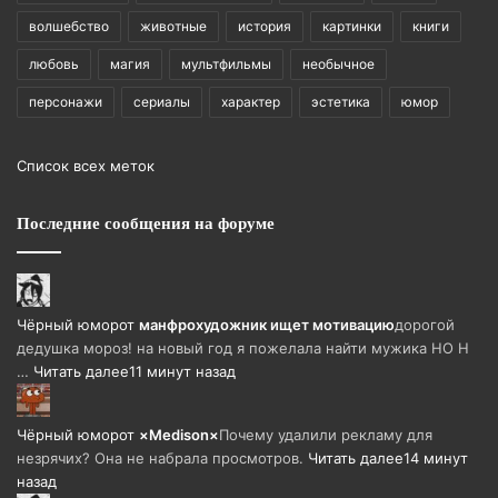
волшебство
животные
история
картинки
книги
любовь
магия
мультфильмы
необычное
персонажи
сериалы
характер
эстетика
юмор
Список всех меток
Последние сообщения на форуме
Чёрный юмор
от
манфрохудожник ищет мотивацию
дорогой
дедушка мороз! на новый год я пожелала найти мужика НО Н
…
Читать далее
11 минут назад
Чёрный юмор
от
×Medison×
Почему удалили рекламу для
незрячих? Она не набрала просмотров.
Читать далее
14 минут
назад