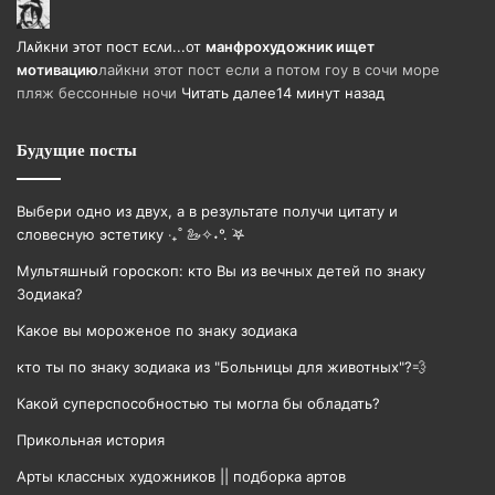
Лᴀйᴋни ϶ᴛᴏᴛ ᴨᴏᴄᴛ ᴇᴄᴧи...
от
манфрохудожник ищет
мотивацию
лайкни этот пост если а потом гоу в сочи море
пляж бессонные ночи
Читать далее
14 минут назад
Будущие посты
Выбери одно из двух, а в результате получи цитату и
словесную эстетику ‧₊˚ 🦢✧˖°. ࣪𖤐
Мультяшный гороскоп: кто Вы из вечных детей по знаку
Зодиака?
Какое вы мороженое по знаку зодиака
кто ты по знаку зодиака из "Больницы для животных"?💨
Какой суперспособностью ты могла бы обладать?
Прикольная история
Арты классных художников || подборка артов