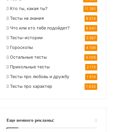
Кто ты, какая ты?
11 361
Тесты на знания
8 614
Что или кто тебе подойдет?
6 641
Тесты-истории
5 587
Гороскопы
4 108
Остальные тесты
4 005
Прикольные тесты
2 173
Тесты про любовь и дружбу
1 914
Тесты про характер
1 833
Еще немного рекламы: