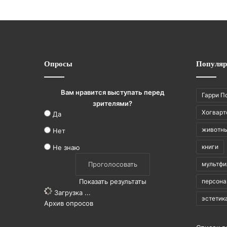
Опросы
Популяр
Вам нравится выступать перед
Гарри П
зрителями?
Хогварт
Да
животн
Нет
книги
Не знаю
мультф
Показать результаты
персон
Загрузка ...
эстетик
Архив опросов