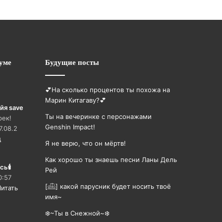
уме
Будущие посты
💕На сколько процентов ты похожа на
Марин Китагаву?💕
йя save
Ты на вечеринке с персонажами
рек!
Genshin Impact!
7.08.2
д
Я не верю, что он мёртв!
Как хорошо ты знаешь песни Ланы Дель
сь🕯
Рей
0:57
[𓊝] какой парусник будет носить твоë
Читать
имя~
❄️~Ты в Снежной~❄️