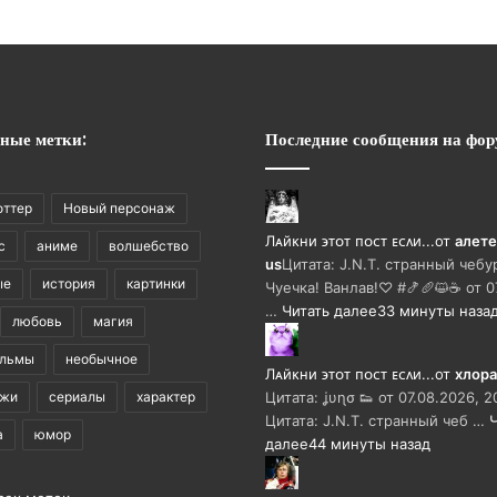
ные метки:
Последние сообщения на фор
оттер
Новый персонаж
Лᴀйᴋни ϶ᴛᴏᴛ ᴨᴏᴄᴛ ᴇᴄᴧи...
от
алете
с
аниме
волшебство
us
Цитата: J.N.T. странный чебу
ые
история
картинки
Чуечка! Ванлав!♡ #🍤🥖😺☕ от 0
…
Читать далее
33 минуты наза
любовь
магия
ильмы
необычное
Лᴀйᴋни ϶ᴛᴏᴛ ᴨᴏᴄᴛ ᴇᴄᴧи...
от
хлора
ажи
сериалы
характер
Цитата: ʝυɳσ 👟 от 07.08.2026, 2
Цитата: J.N.T. странный чеб …
а
юмор
далее
44 минуты назад