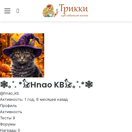
Меню
Вход
🕸｡˚. *𓃠Hnao KB𓃠｡˚.*🕸
@hnao_kb
Активность: 1 год, 6 месяцев назад
Профиль
Активность
Тесты
9
Форумы
Награды
0