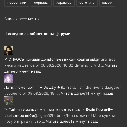
персонажи
сериалы
характер
эстетика
юмор
Список всех меток
Последние сообщения на форуме
✔ ОПРОСЫ каждый день!
от
Без ника и хештегов
Цитата: Без
ника и хештегов от 08.08.2026, 10:32 Цитата: ⋆.˚✮ В …
Читать
далее
6 минут назад
Летняя смена
от
「 ✦ 𝙹𝚎𝚕𝚕𝚢 ✦ 🕯️
Цитата: i am the river's daugther
#уралето от 05.08.2026, 19: …
Читать далее
14 минут назад
🐾 Тайная жизнь домашних животных …
от
~❁rain flower❁~
#звёздное небо
@sigma52bobr -Дела отлично! Мне купили
новую игрушку, уто …
Читать далее
18 минут назад