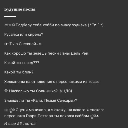
Будущие посты
🎨☀🌻Подберу тебе хобби по знаку зодиака (ﾉ´∀｀*)
Русалка или сирена?
❄️~Ты в Снежной~❄️
Как хорошо ты знаешь песни Ланы Дель Рей
Какой ты сосед???
Какой ты блин?
Хедканоны на отношения с персонажами из тосвы!
💛 Насколько ты Солнышко? ☀️ (ДС)
Знаешь ли ты «Кали. Пламя Сансары»?
🎀 ೃ༄ Оцени маникюр, а я скажу, на какого женского
персонажа Гарри Поттера ты похожа вайбом ೃ༄🌷
И еще 56 тестов