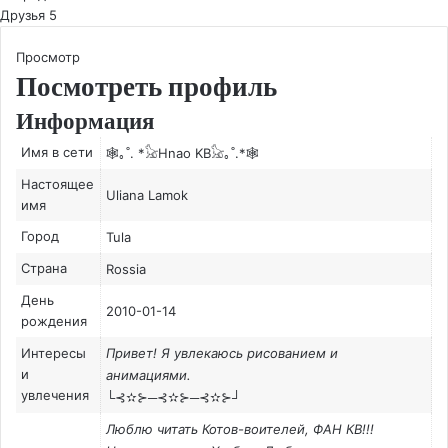
Друзья
5
Просмотр
Посмотреть профиль
Информация
Имя в сети
🕸｡˚. *𓃠Hnao KB𓃠｡˚.*🕸
Настоящее
Uliana Lamok
имя
Город
Tula
Страна
Rossia
День
2010-01-14
рождения
Интересы
Привет! Я увлекаюсь рисованием и
и
анимациями.
увлечения
└⊰✫⊱─⊰✫⊱─⊰✫⊱┘
Люблю читать Котов-воителей, ФАН КВ!!!