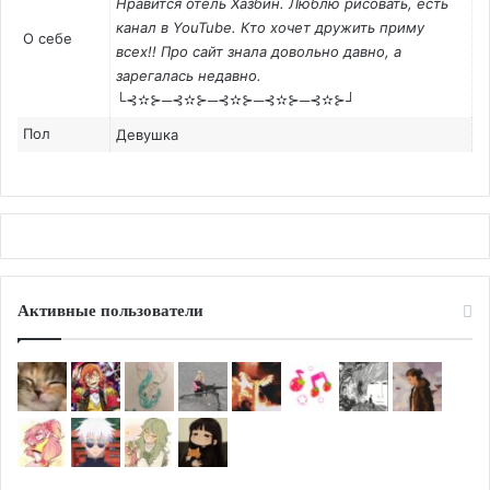
Нравится отель Хазбин. Люблю рисовать, есть
канал в YouTube. Кто хочет дружить приму
О себе
всех!! Про сайт знала довольно давно, а
зарегалась недавно.
└⊰✫⊱─⊰✫⊱─⊰✫⊱─⊰✫⊱─⊰✫⊱┘
Пол
Девушка
Активные пользователи