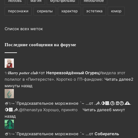
любовь
магия
мультфильмы
необычное
персонажи
сериалы
характер
эстетика
юмор
Список всех меток
Последние сообщения на форуме
✨𝑯𝒂𝒓𝒓𝒚 𝒑𝒐𝒕𝒕𝒆𝒓 𝒄𝒍𝒖𝒃⚡
от
Непревзойдëнный Огурец
Увидела этот
полилог в «Пинтересте». Коротко о ГП-фандоме:
Читать далее
2
минуты назад
🍧✨~`Предсказательное мороженое `~ …
от
.🎶.🍋‍🟩.🕒.⏰🕑.🕰️.
🍋‍🟩.🎶.
@thenastya Хорошо, принято
Читать далее
6 минут
назад
🍧✨~`Предсказательное мороженое `~ …
от
Собиратель