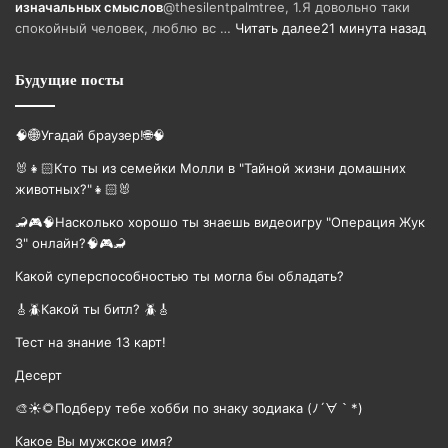
изначальных смыслов
@thesilentpalmtree, 1.Я довольно таки
спокойный человек, люблю вс …
Читать далее
21 минута назад
Будущие посты
🧠🌐Угадай браузер!🌐🧠
🐰👧🏻Кто ты из семейки Молли в "Тайной жизни домашних
животных?"👧🏻🐰
🦂🎮🧠Насколько хорошо ты знаешь видеоигру "Операция Жук
3" онлайн?🧠🎮🦂
Какой суперспособностью ты могла бы обладать?
🎸🪲Какой ты битл? 🪲🎸
Тест на знание 13 карт!
Десерт
🎨☀🌻Подберу тебе хобби по знаку зодиака (ﾉ´∀｀*)
Какое Вы мужское имя?