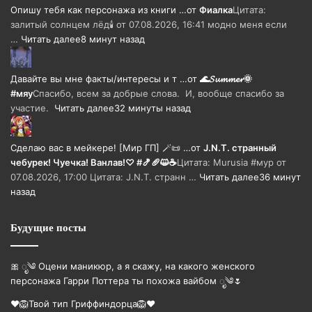
Опишу тебя как персонажа из книги …
от
Фиалка
Цитата:
залитый солнцем лёд🕯 от 07.08.2026, 16:41 модно меня если
…
Читать далее
8 минут назад
Давайте вы мне факты/интересы и т …
от
🌊𝓢𝓾𝓶𝓶𝓮𝓻🌞
#мяу
Спасибо, всем за добрые слова. И, вообще спасибо за
участие.
Читать далее
32 минуты назад
Сделаю вас в мейкере! [Мир ГП] 🪄📜 …
от
J.N.T. странный
чебурек! Чуечка! Ванлав!♡ #🍤🥖😺☕
Цитата: Murusia #мур от
07.08.2026, 17:00 Цитата: J.N.T. странн …
Читать далее
36 минут
назад
Будущие посты
🎀 ೃ༄ Оцени маникюр, а я скажу, на какого женского
персонажа Гарри Поттера ты похожа вайбом ೃ༄🌷
❤️🦁Твой тип Гриффиндорца🦁❤️