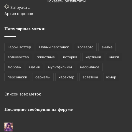
Показать результаты
Загрузка ...
Архив опросов
Популярные метки:
Гарри Поттер
Новый персонаж
Хогвартс
аниме
волшебство
животные
история
картинки
книги
любовь
магия
мультфильмы
необычное
персонажи
сериалы
характер
эстетика
юмор
Список всех меток
Последние сообщения на форуме