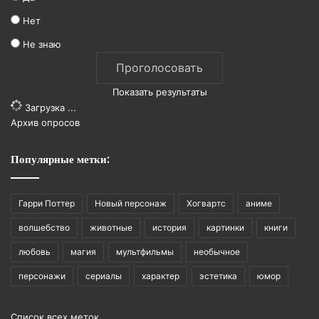
Нет
Не знаю
Показать результаты
Загрузка ...
Архив опросов
Популярные метки:
Гарри Поттер
Новый персонаж
Хогвартс
аниме
волшебство
животные
история
картинки
книги
любовь
магия
мультфильмы
необычное
персонажи
сериалы
характер
эстетика
юмор
Список всех меток