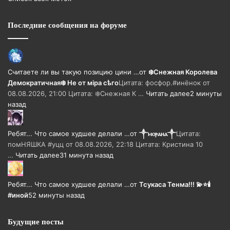
Последние сообщения на форуме
Считаете ли вы такую позицию цини …
от
❄️Снежная Королева
Демократичная❄️ Не от мiра сѣго
Цитата: фосфор.#инёнок от
08.08.2026, 21:00 Цитата: ❄️Снежная К …
Читать далее
2 минуты
назад
Ребят... Что самое худшее делали …
от
༒ⲙⲟⲣⲁⲏⲁ༒
Цитата:
помНЯШКА #уцц от 08.08.2026, 22:18 Цитата: Кристина 10
…
Читать далее
31 минута назад
Ребят... Что самое худшее делали …
от
Тсукаса Тенма!!! 💫⭐🕯️
#иной
52 минуты назад
Будущие посты