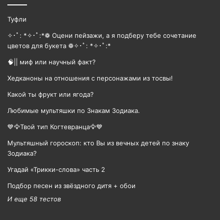
Туфли
✧･ﾟ: *✧･ﾟ:*❁ Оцени пейзажи, а я подберу тебе сочетание
цветов для букета ❁✧･ﾟ: *✧･ﾟ:*
🧠|| миф или научный факт?
Хедканоны на отношения с персонажами из тосвы!
Какой ты фрукт или ягода?
Любимые мультяшки по Знакам Зодиака.
💙🦅Твой тип Когтевранца🦅💙
Мультяшный гороскоп: кто Вы из вечных детей по знаку
Зодиака?
Угадай «Трикки-слова» часть 2
Подбор песен из звёздного дитя + обои
И еще 58 тестов