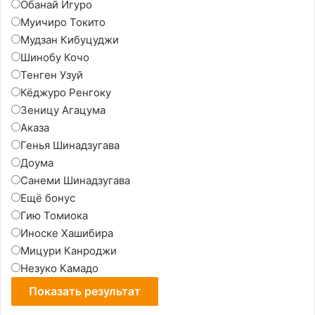
Обанай Игуро
Муичиро Токито
Мудзан Кибуцуджи
Шинобу Кочо
Тенген Узуй
Кёджуро Ренгоку
Зеницу Агацума
Аказа
Генья Шинадзугава
Доума
Санеми Шинадзугава
Ещё бонус
Гию Томиока
Иноске Хашибира
Мицури Канроджи
Незуко Камадо