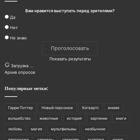
Вам нравится выступать перед зрителями?
Да
Нет
Не знаю
Показать результаты
Загрузка ...
Архив опросов
Популярные метки:
Гарри Поттер
Новый персонаж
Хогвартс
аниме
волшебство
животные
история
картинки
книги
любовь
магия
мультфильмы
необычное
персонажи
сериалы
характер
эстетика
юмор