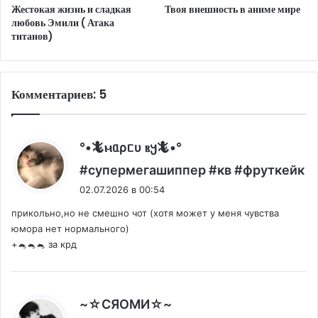
Жестокая жизнь и сладкая
Твоя внешность в аниме мире
любовь Эмили ( Атака
титанов)
Комментариев: 5
°•🦎ⲙᥲρᥴυ ⲃ𐔤🦎•°
:
#супермегашиппер #кв #фруткейк
02.07.2026 в 00:54
прикольно,но не смешно чот (хотя может у меня чувства
юмора нет нормального)
+🐁🐁🐁 за крд
:
~☆СЯОМИ☆~