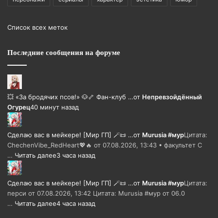
Список всех меток
Последние сообщения на форуме
💥 «За бродячих псов!» 🐶🦴 Фан-клуб …
от
Непревзойдëнный
Огурец
40 минут назад
Сделаю вас в мейкере! [Мир ГП] 🪄📜 …
от
Murusia #мур
Цитата:
ChechenVibe_RedHeart💖🔥 от 07.08.2026, 13:43 • факультет С
…
Читать далее
3 часа назад
Сделаю вас в мейкере! [Мир ГП] 🪄📜 …
от
Murusia #мур
Цитата:
перси от 07.08.2026, 13:42 Цитата: Murusia #мур от 06.0
…
Читать далее
4 часа назад