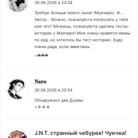
30.06.2026 в 23:34
Требую больше моего сына! (Муичиро). И…
Автор… Можно, пожалуйста попросить у тебя
кое-что? Можешь, пожалуйста сделать тесты-
историю с Муичиро! Мне очень нравятся мемы
по крд, но хотелось бы тест-историю. Буду
очень рада, если заметишь.
+☘️☘️☘️
:
𝐍𝐞𝐫𝐨
30.06.2026 в 20:54
Обнаружено два Доумы
+☆☆☆
J.N.T. странный чебурек! Чуечка!