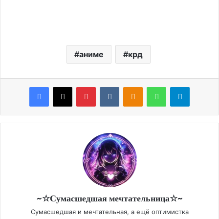
аниме
крд
Facebook
X
Pinterest
VKontakte
Odnoklassniki
WhatsApp
Telegram
~☆Сумасшедшая мечтательница☆~
Сумасшедшая и мечтательная, а ещё оптимистка