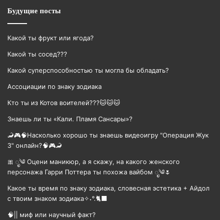
Будущие посты
Какой ты фрукт или ягода?
Какой ты сосед???
Какой суперспособностью ты могла бы обладать?
Ассоциации по знаку зодиака
Кто ты из Котов воителей???🐱🐱🐱
Знаешь ли ты «Кали. Пламя Сансары»?
🦂🎮🧠Насколько хорошо ты знаешь видеоигру "Операция Жук
3" онлайн?🧠🎮🦂
🎀 ೃ༄ Оцени маникюр, а я скажу, на какого женского
персонажа Гарри Поттера ты похожа вайбом ೃ༄🌷
Какое ты время по знаку зодиака, словесная эстетика + Айдол
с твоим знаком зодиака✧˖°.🐈‍⬛
🧠|| миф или научный факт?