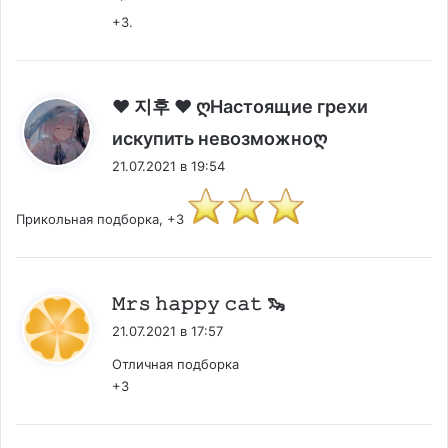
+3.
♥ 지후 ♥ ღНастоящие грехи
:
искупить невозможноღ
21.07.2021 в 19:54
Прикольная подборка, +3
:
𝙼𝚛𝚜 𝚑𝚊𝚙𝚙𝚢 𝚌𝚊𝚝 🦦
21.07.2021 в 17:57
Отличная подборка
+3