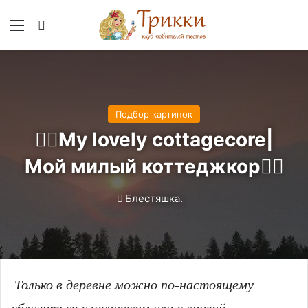
Меню
Вход
Подбор картинок
🧙‍♀️My lovely cottagecore|
Мой милый коттеджкор🧙‍♀️
Блестяшка.
Только в деревне можно по-настоящему