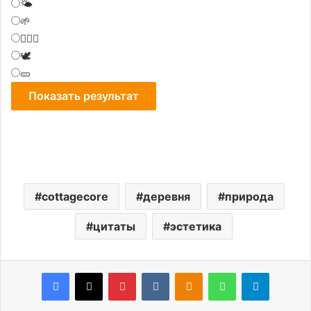
🌤
🌱
🧝🏻‍♀️
🕊
🥒
cottagecore
деревня
природа
цитаты
эстетика
Facebook
X
Pinterest
VKontakte
Odnoklassniki
WhatsApp
Telegram