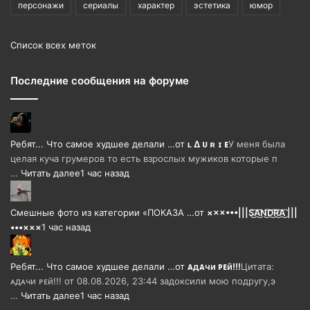
персонажи
сериалы
характер
эстетика
юмор
Список всех меток
Последние сообщения на форуме
Ребят... Что самое худшее делали …
от
ʟ ∆ ᴜ ʀ ɪ ᴇ
У меня была
целая куча грумеров то есть взрослых мужиков которые п
…
Читать далее
1 час назад
Смешные фото из категории «ПОКАЗА …
от
×××•••|||S͜͡A͜͡N͜͡D͜͡R͜͡A͜͡ |||
•••×××
1 час назад
Ребят... Что самое худшее делали …
от
ᴀдᴀчи ᴩᴇй!!!
Цитата:
ᴀдᴀчи ᴩᴇй!!! от 08.08.2026, 23:44 задоксили мою подругу,э
…
Читать далее
1 час назад