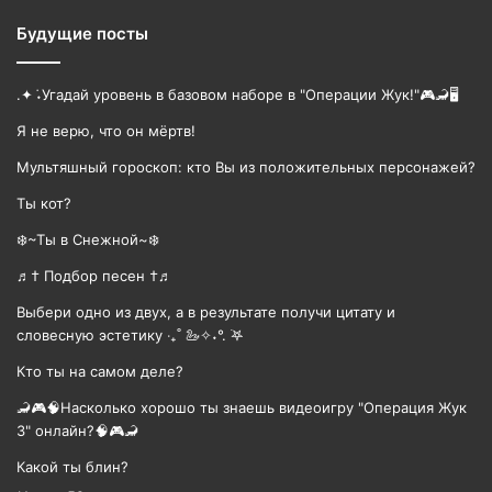
Будущие посты
.✦ ݁˖Угадай уровень в базовом наборе в "Операции Жук!"🎮🦂🖥
Я не верю, что он мёртв!
Мультяшный гороскоп: кто Вы из положительных персонажей?
Ты кот?
❄️~Ты в Снежной~❄️
♬† Подбор песен †♬
Выбери одно из двух, а в результате получи цитату и
словесную эстетику ‧₊˚ 🦢✧˖°. ࣪𖤐
Кто ты на самом деле?
🦂🎮🧠Насколько хорошо ты знаешь видеоигру "Операция Жук
3" онлайн?🧠🎮🦂
Какой ты блин?