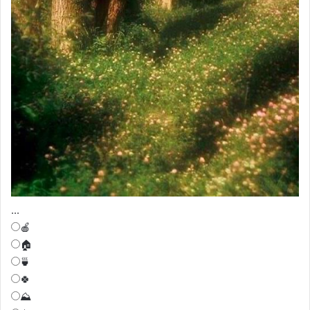
...
🍎
🏠
🍵
🍀
⛰