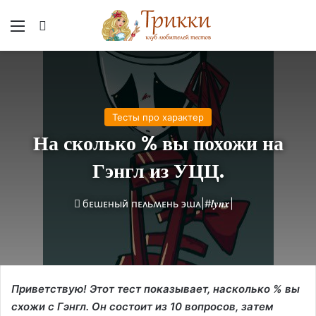
Меню
Вход
Тесты про характер
На сколько % вы похожи на
Гэнгл из УЦЦ.
бᴇɯᴇный ᴨᴇᴧьʍᴇнь ϶ɯᴀ|#𝒍𝒚𝒏𝒙|
Приветствую! Этот тест показывает, насколько % вы
схожи с Гэнгл. Он состоит из 10 вопросов, затем