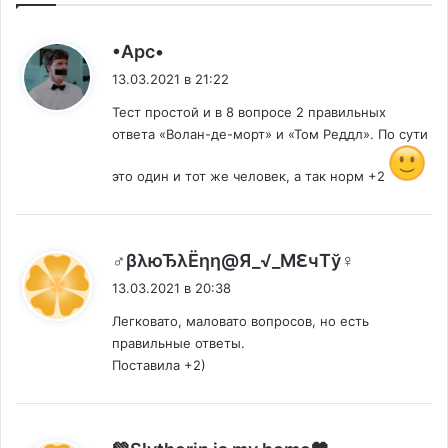
:
•Арс•
13.03.2021 в 21:22
Тест простой и в 8 вопросе 2 правильных
ответа «Волан-де-морт» и «Том Реддл». По сути
это один и тот же человек, а так норм +2
:
♂βλюЂλЁηη@Я_√_МℇчTў♀
13.03.2021 в 20:38
Легковато, маловато вопросов, но есть
правильные ответы.
Поставила +2)