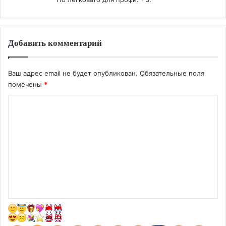
Добавить комментарий
Ваш адрес email не будет опубликован.
Обязательные поля
помечены
*
К
о
м
м
е
н
т
а
р