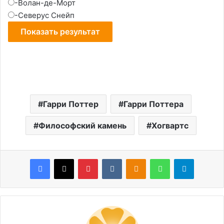
-Волан-де-Морт
-Северус Снейп
Гарри Поттер
Гарри Поттера
Философский камень
Хогвартс
Facebook
X
Pinterest
VKontakte
Odnoklassniki
WhatsApp
Telegram