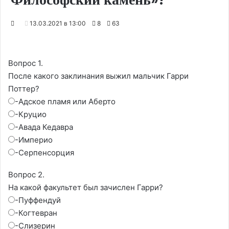
13.03.2021 в 13:00
8
63
Вопрос 1.
После какого заклинания выжил мальчик Гарри
Поттер?
-Адское пламя или Аберто
-Круцио
-Авада Кедавра
-Империо
-Серпенсорция
Вопрос 2.
На какой факультет был зачислен Гарри?
-Пуффендуй
-Когтевран
-Слизерин