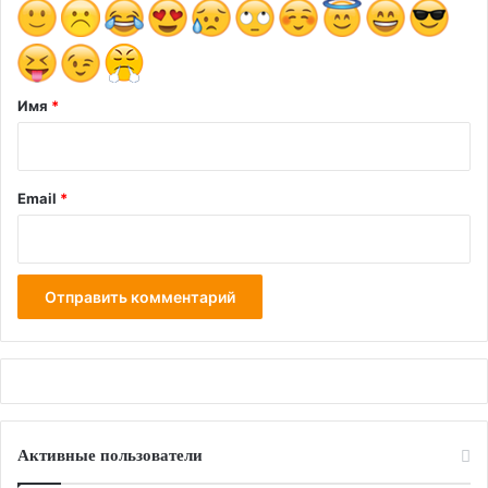
и
й
*
Имя
*
Email
*
Активные пользователи