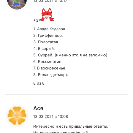
13.03.2021 в 13:17
+3
1. Авада Кедавра.
2. Гриффиндор.
3. Полосатая.
4. В серый.
5. Суррей. (именно это я не запомню)
6. Бессмертие.
7. В воскресенье.
8. Волан-де-морт.
8 из 8
:
Ася
13.03.2021 в 13:08
Интересно и есть привальные ответы.
Но легковато для профи. +3.