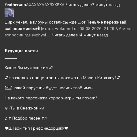
𐔥ᥱᥲthᥱrᥕιᥒⳋ
АХАХАХААХВХХВХА
Читать далее
7 минут назад
Цирк уехал, а клоуны остались/ждë …
от
Тень/не переживай,
всё переживём/🕯️
Цитата: wekeend от 05.08.2026, 21:29 //У меня
вопросик где @physi …
Читать далее
14 минут назад
Будущие посты
Какое Вы мужское имя?
💕На сколько процентов ты похожа на Марин Китагаву?💕
[𓊝] какой парусник будет носить твоë имя~
На какого персонажа хоррор-игры ты похож?
❄️~Ты в Снежной~❄️
♬† Подбор песен †♬
❤️🦁Твой тип Гриффиндорца🦁❤️