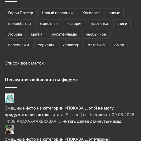
Гарри Поттер
Новый персонаж
Хогвартс
аниме
волшебство
животные
история
картинки
книги
любовь
магия
мультфильмы
необычное
персонажи
сериалы
характер
эстетика
юмор
Список всех меток
Последние сообщения на форуме
Смешные фото из категории «ПОКАЗА …
от
Я не могу
придумать ник, штош
Цитата: Рязань | 𐔥ᥱᥲthᥱrᥕιᥒⳋ от 09.08.2026,
14:06 АХАХАХААХВХХВХА …
Читать далее
2 минуты назад
Смешные фото из категории «ПОКАЗА …
от
Рязань |