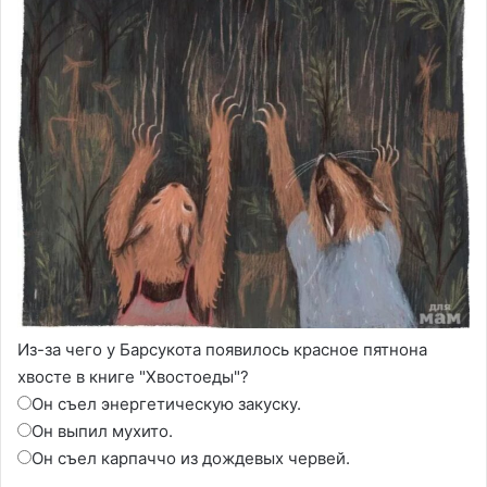
Из-за чего у Барсукота появилось красное пятнона
хвосте в книге "Хвостоеды"?
Он съел энергетическую закуску.
Он выпил мухито.
Он съел карпаччо из дождевых червей.