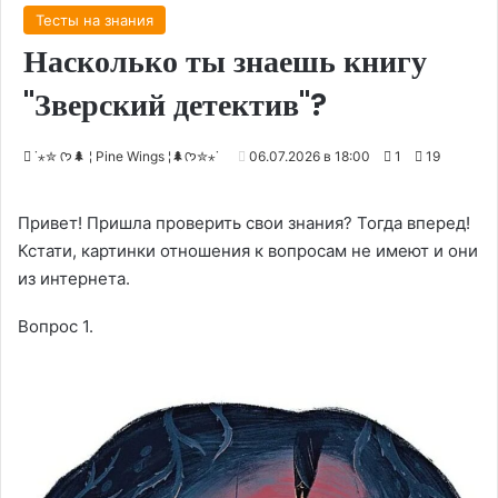
Тесты на знания
Насколько ты знаешь книгу
"Зверский детектив"?
˙⋆✮ ᡣ𐭩🌲 ¦ Pine Wings ¦🌲ᡣ𐭩✮⋆˙
06.07.2026 в 18:00
1
19
Привет! Пришла проверить свои знания? Тогда вперед!
Кстати, картинки отношения к вопросам не имеют и они
из интернета.
Вопрос 1.