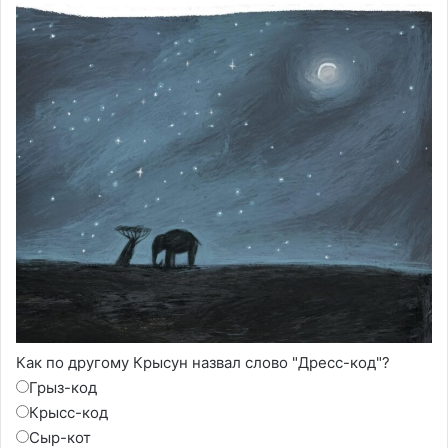
Как по другому Крысун назвал слово "Дресс-код"?
Грыз-код
Крысс-код
Сыр-кот