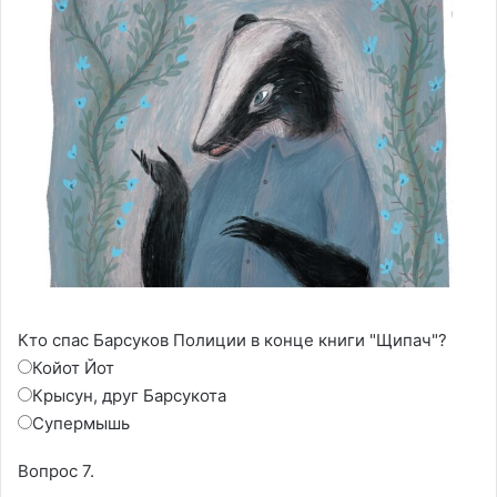
Кто спас Барсуков Полиции в конце книги "Щипач"?
Койот Йот
Крысун, друг Барсукота
Супермышь
Вопрос 7.