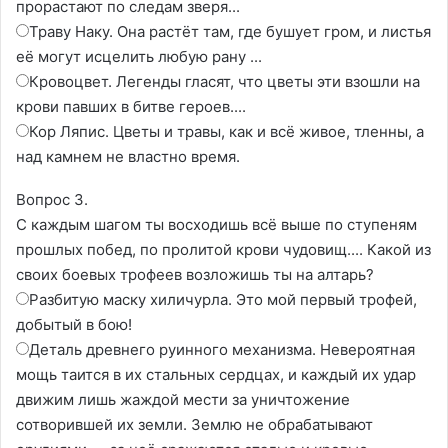
прорастают по следам зверя...
Траву Наку. Она растёт там, где бушует гром, и листья
её могут исцелить любую рану ...
Кровоцвет. Легенды гласят, что цветы эти взошли на
крови павших в битве героев....
Кор Ляпис. Цветы и травы, как и всё живое, тленны, а
над камнем не властно время.
Вопрос 3.
С каждым шагом ты восходишь всё выше по ступеням
прошлых побед, по пролитой крови чудовищ.... Какой из
своих боевых трофеев возложишь ты на алтарь?
Разбитую маску хиличурла. Это мой первый трофей,
добытый в бою!
Деталь древнего руинного механизма. Невероятная
мощь таится в их стальных сердцах, и каждый их удар
движим лишь жаждой мести за уничтожение
сотворившей их земли. Землю не обрабатывают