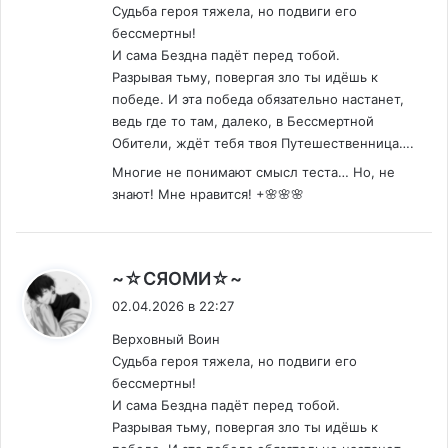
Судьба героя тяжела, но подвиги его
бессмертны!
И сама Бездна падёт перед тобой.
Разрывая тьму, повергая зло ты идёшь к
победе. И эта победа обязательно настанет,
ведь где то там, далеко, в Бессмертной
Обители, ждёт тебя твоя Путешественница….
Многие не понимают смысл теста… Но, не
знают! Мне нравится! +🌸🌸🌸
:
~☆СЯОМИ☆~
02.04.2026 в 22:27
Верховный Воин
Судьба героя тяжела, но подвиги его
бессмертны!
И сама Бездна падёт перед тобой.
Разрывая тьму, повергая зло ты идёшь к