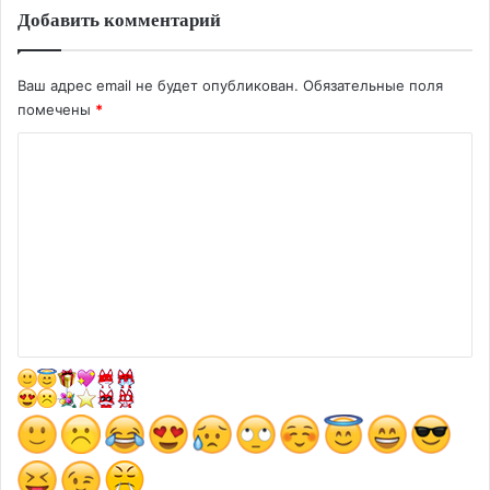
Добавить комментарий
Ваш адрес email не будет опубликован.
Обязательные поля
помечены
*
К
о
м
м
е
н
т
а
р
и
й