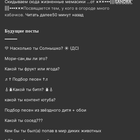
Скидываем сюда жизненные мемасики …
от
×××•••|||S͜͡A͜͡N͜͡D͜͡R͜͡A͜͡
|||•••×××
Посвящается тем, у кого в огороде много
кабачков.
Читать далее
50 минут назад
Будущие посты
💛 Насколько ты Солнышко? ☀️ (ДС)
Мори-сан,вы ли это?
Какой ты фрукт или ягода?
♬† Подбор песен †♬
🎸🪲Какой ты битл? 🪲🎸
какой ты контент ютуба?
Подбор песен из звёздного дитя + обои
Какой ты сосед???
Кем бы ты был(а) попав в мир диких животных