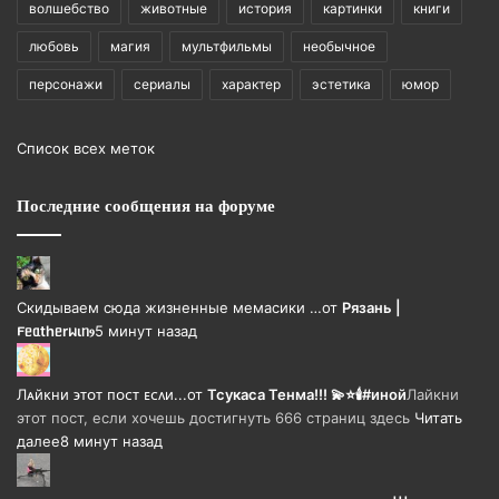
волшебство
животные
история
картинки
книги
любовь
магия
мультфильмы
необычное
персонажи
сериалы
характер
эстетика
юмор
Список всех меток
Последние сообщения на форуме
Скидываем сюда жизненные мемасики …
от
Рязань |
𐔥ᥱᥲthᥱrᥕιᥒⳋ
5 минут назад
Лᴀйᴋни ϶ᴛᴏᴛ ᴨᴏᴄᴛ ᴇᴄᴧи...
от
Тсукаса Тенма!!! 💫⭐🕯️#иной
Лайкни
этот пост, если хочешь достигнуть 666 страниц здесь
Читать
далее
8 минут назад