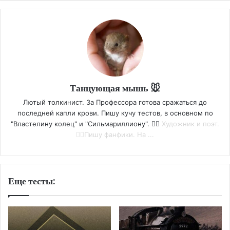
Танцующая мышь 🐭
Лютый толкинист. За Профессора готова сражаться до
последней капли крови. Пишу кучу тестов, в основном по
"Властелину колец" и "Сильмариллиону". ❤️‍🔥
Художник и поэт.
❤️‍🔥Пишу фанфики. На ...
Еще тесты: