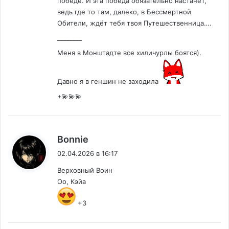
победе. И эта победа обязательно настанет,
ведь где то там, далеко, в Бессмертной
Обители, ждёт тебя твоя Путешественница….
________
Меня в Монштадте все хиличурлы боятся).
Давно я в геншин не заходила
+💫💫💫
:
Bonnie
02.04.2026 в 16:17
Верховный Воин
Оо, Кэйа
+3