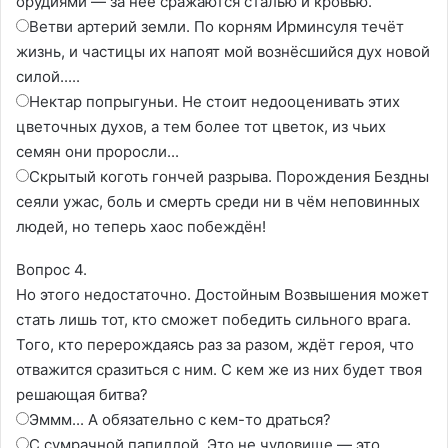
орудиями — за неё сражаются сталью и кровью.
Ветви артерий земли. По корням Ирминсуля течёт
жизнь, и частицы их напоят мой вознёсшийся дух новой
силой.....
Нектар попрыгуньи. Не стоит недооценивать этих
цветочных духов, а тем более тот цветок, из чьих
семян они проросли...
Скрытый коготь гончей разрыва. Порождения Бездны
сеяли ужас, боль и смерть среди ни в чём неповинных
людей, но теперь хаос побеждён!
Вопрос 4.
Но этого недостаточно. Достойным Возвышения может
стать лишь тот, кто сможет победить сильного врага.
Того, кто перерождаясь раз за разом, ждёт героя, что
отважится сразиться с ним. С кем же из них будет твоя
решающая битва?
Эммм... А обязательно с кем-то драться?
С сумрачной папиллой. Это не чудовище — это