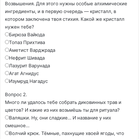
Возвышения. Для этого нужны особые алхимические
ингредиенты, и в первую очередь — кристалл, в
котором заключена твоя стихия. Какой же кристалл
нужен тебе?
Бирюза Вайюда
Топаз Прихтива
Аметист Варджрада
Нефрит Шивада
Лазурит Варунада
Агат Агнидус
Изумруд Нагадус
Вопрос 2.
Много ли удалось тебе собрать диковинных трав и
цветов? И какие из них возьмёшь ты для ритуала?
Валяшки. Ну, они сладкие... И название у них
смешное...
Волчий крюк. Тёмные, пахнущие хвоей ягоды, что