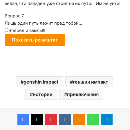
ведая, что паладин уже стоит на их пути... Им не уйти!
Вопрос 7.
Лишь один путь лежит пред тобой...
Вперёд и ввысь!!!
genshin impact
геншин импакт
истории
приключения
Facebook
X
Pinterest
VKontakte
Odnoklassniki
WhatsApp
Telegram