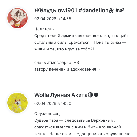
:
͟Ж͟ё͟л͟у͟д͟ь͟|͟o͟w͟l͟9͟0͟1 #dandelion🌼 #🦐
02.04.2026 в 14:55
Целитель
Среди целой армии сильнее всех тот, кто даёт
остальным силы сражаться… Пока ты жива —
живы и те, кто идут за тобой!
——————-
очень атмосферно, +3
автору печенек и вдохновения :)
:
Wolla Лунная Акита🌗🫀
02.04.2026 в 14:20
Оруженосец
Судьба твоя — следовать за Верховным,
сражаться вместе с ним и быть его верной
тенью. Но не стоит недооценивать оруженосца