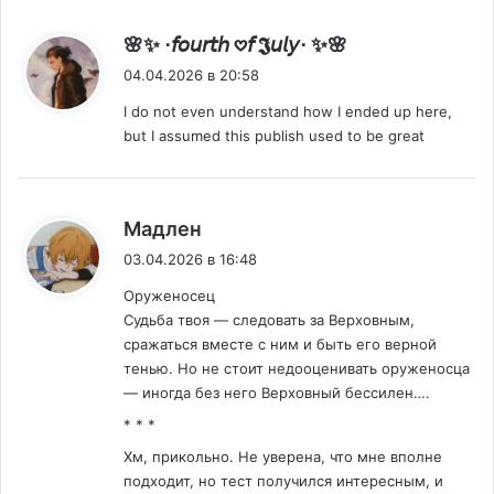
:
🌸✨ ⋅𝘧𝘰𝘶𝘳𝘵𝘩 𖹭𝘧 𝕵𝘶𝘭𝘺⋅ ✨🌸
04.04.2026 в 20:58
I do not even understand how I ended up here,
but I assumed this publish used to be great
:
Мадлен
03.04.2026 в 16:48
Оруженосец
Судьба твоя — следовать за Верховным,
сражаться вместе с ним и быть его верной
тенью. Но не стоит недооценивать оруженосца
— иногда без него Верховный бессилен….
* * *
Хм, прикольно. Не уверена, что мне вполне
подходит, но тест получился интересным, и