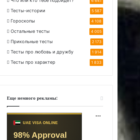
Что или кто тебе подойдет?
6 641
Тесты-истории
5 587
Гороскопы
4 108
Остальные тесты
4 005
Прикольные тесты
2 173
Тесты про любовь и дружбу
1 914
Тесты про характер
1 833
Еще немного рекламы: