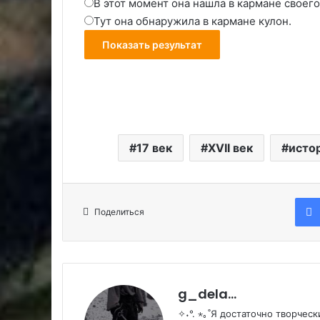
В этот момент она нашла в кармане своег
Тут она обнаружила в кармане кулон.
17 век
XVII век
исто
Поделиться
g_dela...
✧˖°. ⋆｡˚Я достаточно творчес