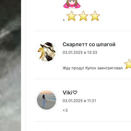
+
:
Скарлетт со шпагой
03.01.2025 в 13:33
Жду проду! Кулон заинтриговал
:
Viki♡
03.01.2025 в 11:21
+3