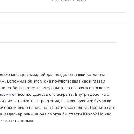
10.10.2024 в 08:00
олько месяцев назад ей дал владелец лавки когда она
иж. Вспомнив об этом она почувствовала как к глазам
попробовать открыть медальер, но старая застёжка не
время ей все же удалось его вскрыть. Внутри девочка с
 лист от какого-то растения, а также кусочек бумажки
очерком было написано: «Против всех ядов». Прочитав это
на медальер раньше она смогла бы спасти Карло? Но как
 изменить нельзя.