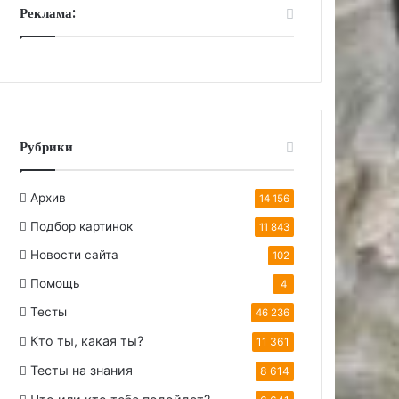
Реклама:
Рубрики
Архив
14 156
Подбор картинок
11 843
Новости сайта
102
Помощь
4
Тесты
46 236
Кто ты, какая ты?
11 361
Тесты на знания
8 614