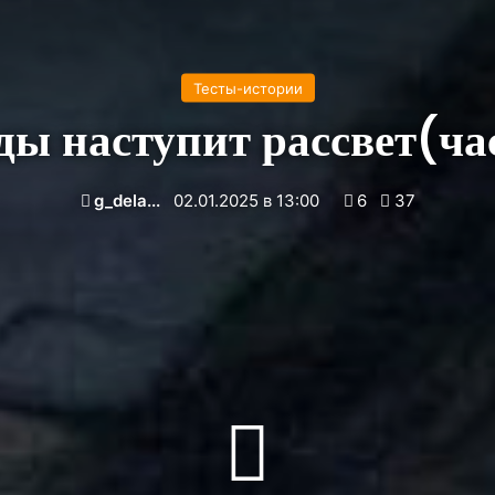
Тесты-истории
ы наступит рассвет(час
g_dela...
02.01.2025 в 13:00
6
37