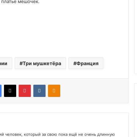
о платье мешочек.
рии
Три мушкетёра
Франция
Facebook
X
Pinterest
VKontakte
Odnoklassniki
кий человек, который за свою пока ещё не очень длинную