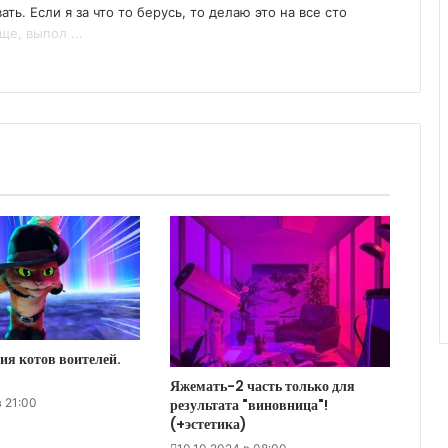
ь. Если я за что то берусь, то делаю это на все сто
е, выпол ...
ия котов воителей.
Яжемать-2 часть только для
в 21:00
результата "виновница"!
(+эстетика)