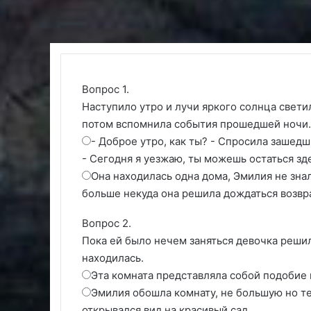
Вопрос 1.
Наступило утро и лучи яркого солнца светил
потом вспомнила события прошедшей ночи.
- Доброе утро, как ты? - Спросила зашедши
- Сегодня я уезжаю, ты можешь остаться зде
Она находилась одна дома, Эмилия не знал
больше некуда она решила дождаться возв
Вопрос 2.
Пока ей было нечем заняться девочка реши
находилась.
Эта комната представляла собой подобие
Эмилия обошла комнату, не большую но те
открывался вид на красивый сад.