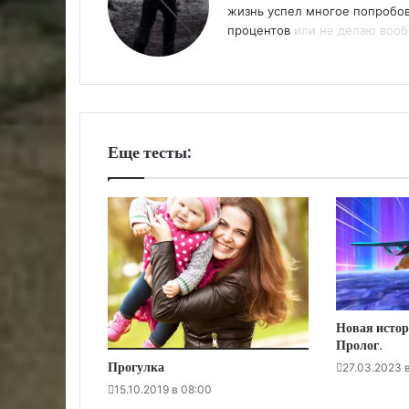
жизнь успел многое попробоват
процентов
или не делаю вообщ
Еще тесты:
Новая истор
Пролог.
Прогулка
27.03.2023 
15.10.2019 в 08:00