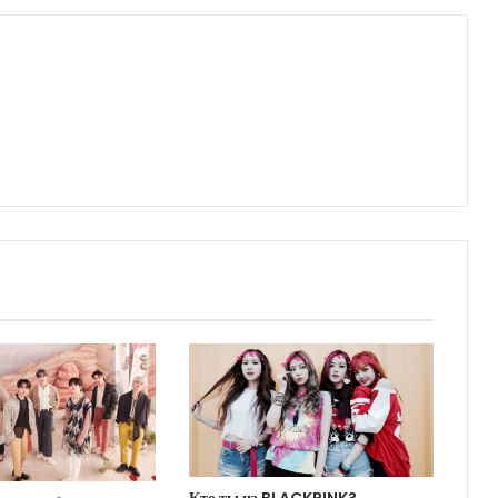
Кто ты из BLACKPINK?