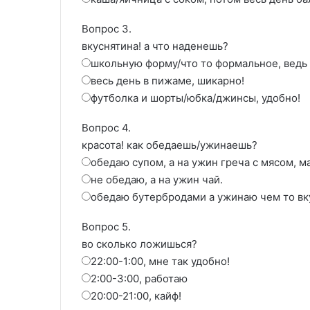
Вопрос 3.
вкуснятина! а что наденешь?
школьную форму/что то формальное, ведь 
весь день в пижаме, шикарно!
футболка и шорты/юбка/джинсы, удобно!
Вопрос 4.
красота! как обедаешь/ужинаешь?
обедаю супом, а на ужин греча с мясом, м
не обедаю, а на ужин чай.
обедаю бутербродами а ужинаю чем то вк
Вопрос 5.
во сколько ложишься?
22:00-1:00, мне так удобно!
2:00-3:00, работаю
20:00-21:00, кайф!