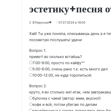
эстетику+песня 
🍋Леруська💗
07.07.2024 в 18:00
Хай! Ты уже поняла, описываешь день а я те
посоветую послушать! удачи
Вопрос 1.
привет! во сколько встаёшь?
7:00-9:00, просто по кайфу^^
5:00-6:00, очень рано т.к. есть много дел
10:00-12:00, не куда торопиться)
Вопрос 2.
круто, я во столько же! итак, чем завтракае
булочка с чаем! (автор: ммм, вкусно!)
кофе и всё, потом убегаю по делам
каша/яичница с соком, потом весь день б