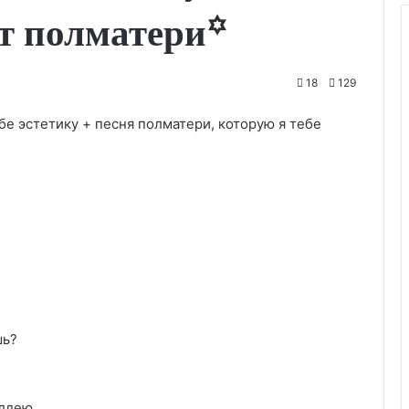
от полматери꙳
18
129
бе эстетику + песня полматери, которую я тебе
шь?
алдею