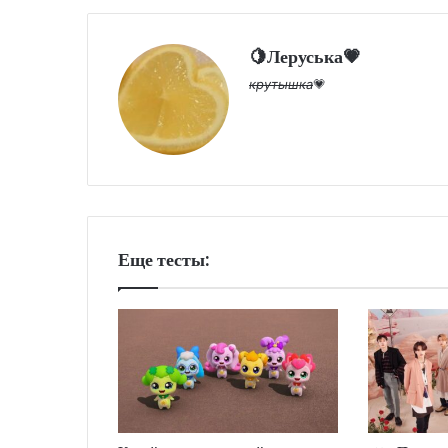
🍋Леруська💗
крутышка
💗
Еще тесты: