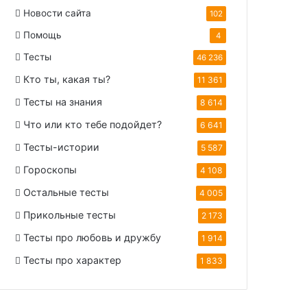
Новости сайта
102
Помощь
4
Тесты
46 236
Кто ты, какая ты?
11 361
Тесты на знания
8 614
Что или кто тебе подойдет?
6 641
Тесты-истории
5 587
Гороскопы
4 108
Остальные тесты
4 005
Прикольные тесты
2 173
Тесты про любовь и дружбу
1 914
Тесты про характер
1 833