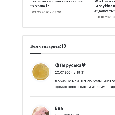
Какой ты королевский тинипин
≪•◦ Повесел
из сезона 1?
Straykids и
айдолом ты 
03.05.2026 в 08:00
20.10.2023 в
Комментариев: 18
:
🍋Леруська💗
20.07.2024 в 19:31
любимые мои, я знаю большинство 
предложено в одном из комментари
:
Ева