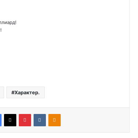
ллиард!
!
Характер.
Facebook
X
Pinterest
VKontakte
Odnoklassniki