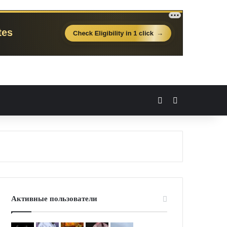
Вход
Случайная 
Активные пользователи