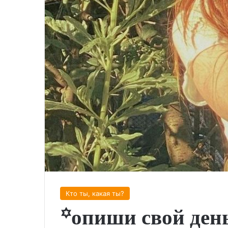
Кто ты, какая ты?
꙳опиши свой день