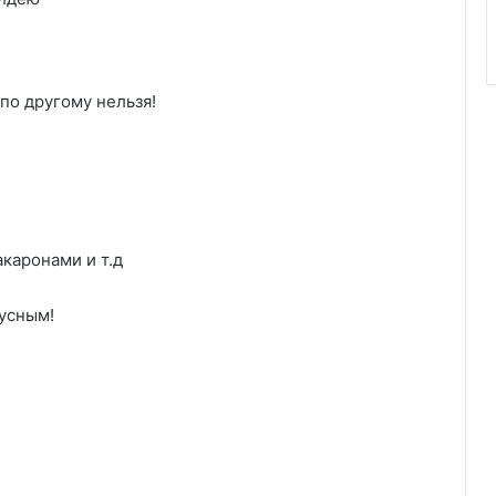
по другому нельзя!
акаронами и т.д
усным!