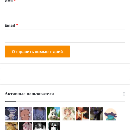
Имя
*
Email
*
Активные пользователи