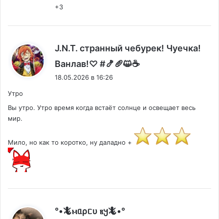
+3
J.N.T. странный чебурек! Чуечка!
:
Ванлав!♡ #🍤🥖😺☕
18.05.2026 в 16:26
Утро
Вы утро. Утро время когда встаёт солнце и освещает весь
мир.
Мило, но как то коротко, ну даладно +
°•🦎ⲙᥲρᥴυ ⲃ𐔤🦎•°