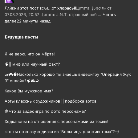
Лᴀйᴋни ϶ᴛᴏᴛ ᴨᴏᴄᴛ ᴇᴄᴧи...
от
хлорась🕯
Цитата: ʝυɳσ 👟 от
07.08.2026, 20:57 Цитата: J.N.T. странный чеб …
Читать
далее
22 минуты назад
Будущие посты
Я не верю, что он мёртв!
🧠|| миф или научный факт?
🦂🎮🧠Насколько хорошо ты знаешь видеоигру "Операция Жук
3" онлайн?🧠🎮🦂
Какое Вы мужское имя?
Арты классных художников || подборка артов
🍇Что за видеоигра по фото персонажа?
Хедканоны на отношения с персонажами из тосвы!
кто ты по знаку зодиака из "Больницы для животных"?💨