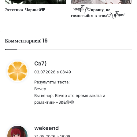
Эстетика. Чорный🖤
༺࿅ིཽ༼♡прошу, не
сомневайся в этом♡༽࿅ིཽ༻
Комментариев: 16
:
Св7)
03.07.2026 в 08:49
Результаты теста:
Вечер
Вы вечер. Вечер это время заката и
романтики+3&&😃😃
:
wekeend
31.05.2026 в 19:08