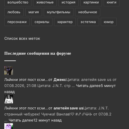
волшебство
животные
история
картинки
книги
любовь
магия
мультфильмы
необычное
персонажи
сериалы
характер
эстетика
юмор
Список всех меток
Последние сообщения на форуме
Лᴀйᴋни ϶ᴛᴏᴛ ᴨᴏᴄᴛ ᴇᴄᴧи...
от
Джекс
Цитата: алетейя save us от
07.08.2026, 21:08 Цитата: J.N.T. стр …
Читать далее
5 минут
назад
Лᴀйᴋни ϶ᴛᴏᴛ ᴨᴏᴄᴛ ᴇᴄᴧи...
от
алетейя save us
Цитата: J.N.T.
странный чебурек! Чуечка! Ванлав!♡ #🍤🥖😺☕ от 07.08.2
…
Читать далее
12 минут назад