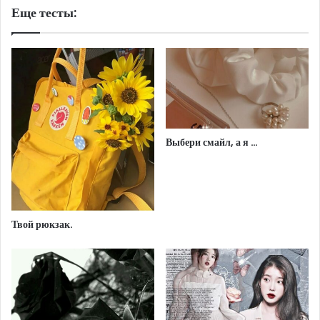
Еще тесты:
Выбери смайл, а я …
Твой рюкзак.