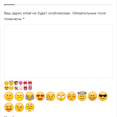
Ваш адрес email не будет опубликован.
Обязательные поля
помечены
*
К
о
м
м
е
н
т
а
р
и
й
*