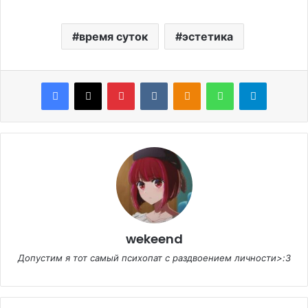
время суток
эстетика
Facebook
X
Pinterest
VKontakte
Odnoklassniki
WhatsApp
Telegram
wekeend
Допустим я тот самый психопат с раздвоением личности>:3