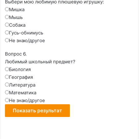
Выбери мою любимую плюшевую игрушку:
Мишка
Мышь
Собака
Гусь-обнимусь
Не знаю/другое
Вопрос 6.
Любимый школьный предмет?
Биология
География
Литература
Математика
Не знаю/другое