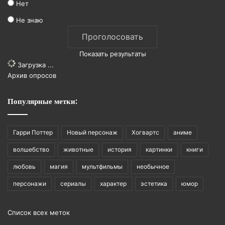
Нет
Не знаю
Показать результаты
Загрузка ...
Архив опросов
Популярные метки:
Гарри Поттер
Новый персонаж
Хогвартс
аниме
волшебство
животные
история
картинки
книги
любовь
магия
мультфильмы
необычное
персонажи
сериалы
характер
эстетика
юмор
Список всех меток