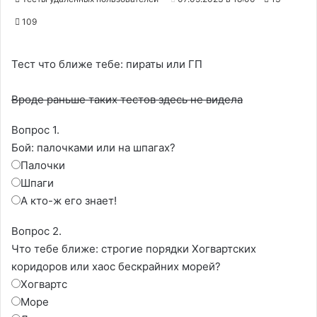
109
Тест что ближе тебе: пираты или ГП
Вроде раньше таких тестов здесь не видела
Вопрос 1.
Бой: палочками или на шпагах?
Палочки
Шпаги
А кто-ж его знает!
Вопрос 2.
Что тебе ближе: строгие порядки Хогвартских
коридоров или хаос бескрайних морей?
Хогвартс
Море