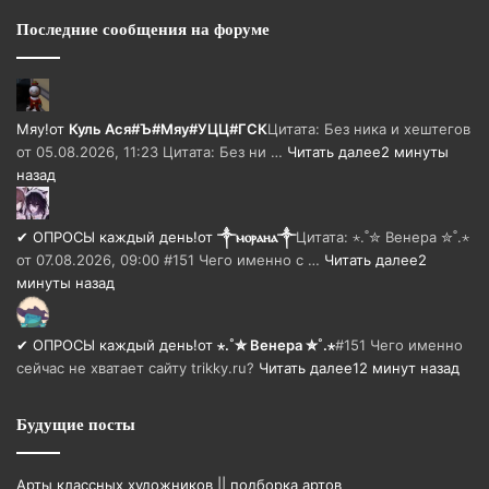
Последние сообщения на форуме
Мяу!
от
Куль Ася#Ъ#Мяу#УЦЦ#ГСК
Цитата: Без ника и хештегов
от 05.08.2026, 11:23 Цитата: Без ни …
Читать далее
2 минуты
назад
✔ ОПРОСЫ каждый день!
от
༒ⲙⲟⲣⲁⲏⲁ༒
Цитата: ⋆.˚✮ Венера ✮˚.⋆
от 07.08.2026, 09:00 #151 Чего именно с …
Читать далее
2
минуты назад
✔ ОПРОСЫ каждый день!
от
⋆.˚✮ Венера ✮˚.⋆
#151 Чего именно
сейчас не хватает сайту trikky.ru?
Читать далее
12 минут назад
Будущие посты
Арты классных художников || подборка артов