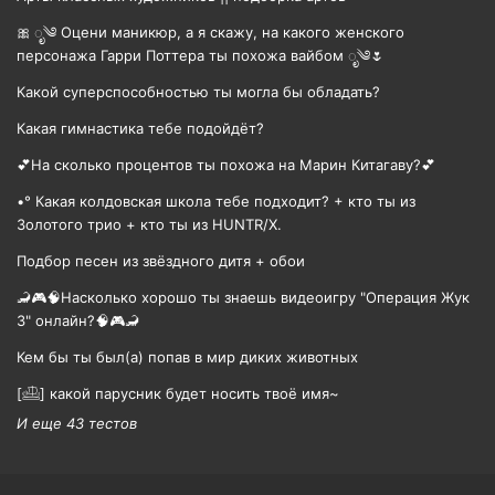
🎀 ೃ༄ Оцени маникюр, а я скажу, на какого женского
персонажа Гарри Поттера ты похожа вайбом ೃ༄🌷
Какой суперспособностью ты могла бы обладать?
Какая гимнастика тебе подойдёт?
💕На сколько процентов ты похожа на Марин Китагаву?💕
•° Какая колдовская школа тебе подходит? + кто ты из
Золотого трио + кто ты из HUNTR/X.
Подбор песен из звёздного дитя + обои
🦂🎮🧠Насколько хорошо ты знаешь видеоигру "Операция Жук
3" онлайн?🧠🎮🦂
Кем бы ты был(а) попав в мир диких животных
[𓊝] какой парусник будет носить твоë имя~
И еще 43 тестов