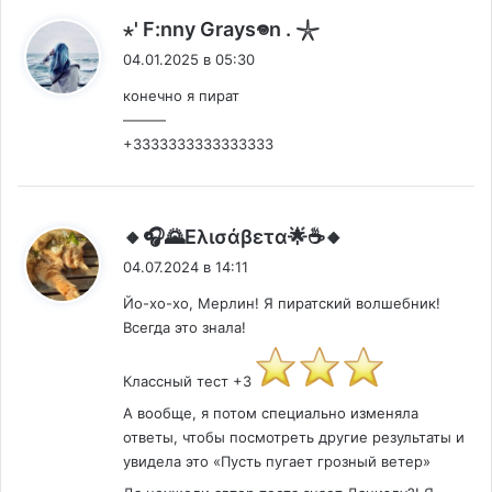
:
⋆' F:nny Grays𖦹n . 𓇼
04.01.2025 в 05:30
конечно я пират
———
+3333333333333333
:
🔸🎧🌄Ελισάβετα🌟☕🔸
04.07.2024 в 14:11
Йо-хо-хо, Мерлин! Я пиратский волшебник!
Всегда это знала!
Классный тест +3
А вообще, я потом специально изменяла
ответы, чтобы посмотреть другие результаты и
увидела это «Пусть пугает грозный ветер»