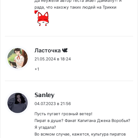
Да неужели автор теста знает Даниэлу?! Я
рада, что нахожу таких людей на Трикки
:
Ласточка 🕊️
21.05.2024 в 18:24
+1
:
𝕊𝕒𝕟𝕝𝕖𝕪
04.07.2023 в 21:56
Пусть пугает грозный ветер!
Пират в душе? Фанат Капитана Джека Воробья?
Я угадала?
Во всяком случае, кажется, культура пиратов