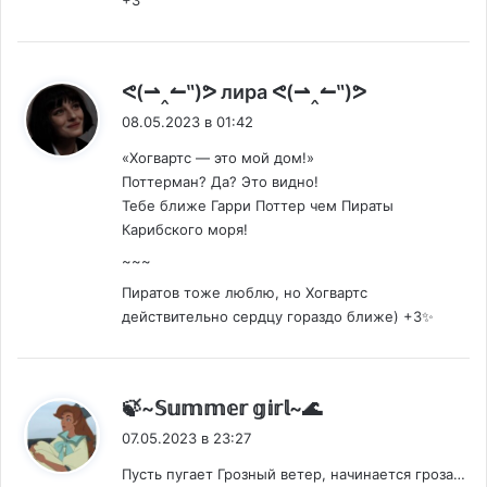
+3
:
ᕙ(⇀‸↼‶)ᕗ лира ᕙ(⇀‸↼‶)ᕗ
08.05.2023 в 01:42
«Хогвартс — это мой дом!»
Поттерман? Да? Это видно!
Тебе ближе Гарри Поттер чем Пираты
Карибского моря!
~~~
Пиратов тоже люблю, но Хогвартс
действительно сердцу гораздо ближе) +3✨
:
🍃~𝕊𝕦𝕞𝕞𝕖𝕣 𝕘𝕚𝕣𝕝~🌊
07.05.2023 в 23:27
Пусть пугает Грозный ветер, начинается гроза…