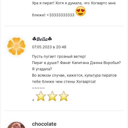
Ура я пират! Хотя я думала, что Хогвартс мне
ближе! +33333333333
:
☘︎𝐵𝑒𝑙𝑙𝑎☘︎
07.05.2023 в 20:48
Пусть пугает грозный ветер!
Пират в душе? Фанат Капитана Джека Воробья?
Я угадала?
Во всяком случае, кажется, культура пиратов
тебе ближе чем стены Хогвартса!
~~~~~
+
:
chocolate