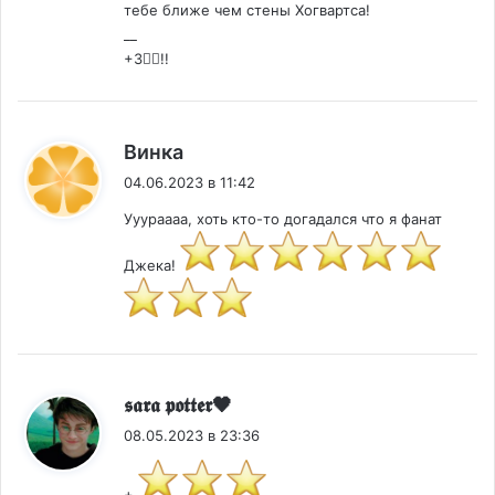
тебе ближе чем стены Хогвартса!
__
+3🏴‍☠️!!
:
Винка
04.06.2023 в 11:42
Ууураааа, хоть кто-то догадался что я фанат
Джека!
:
𝖘𝖆𝖗𝖆 𝖕𝖔𝖙𝖙𝖊𝖗🖤
08.05.2023 в 23:36
+