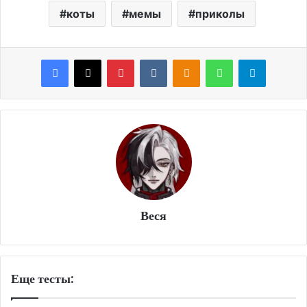
коты
мемы
приколы
Facebook
X
Pinterest
VKontakte
Odnoklassniki
WhatsApp
Telegram
Веся
Еще тесты: