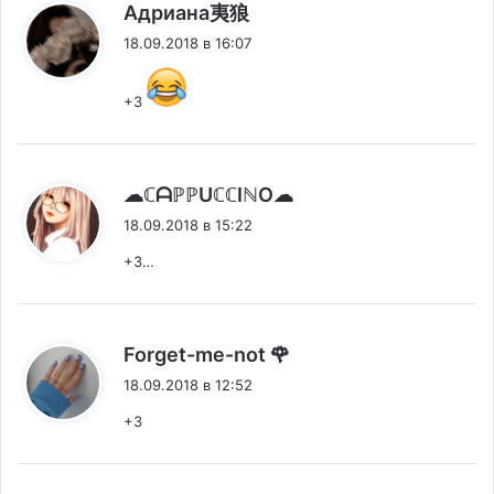
:
Адриана夷狼
18.09.2018 в 16:07
+3
:
☁ℂᗩℙℙUℂℂIℕO☁
18.09.2018 в 15:22
+3…
:
Forget-me-not 🌹
18.09.2018 в 12:52
+3