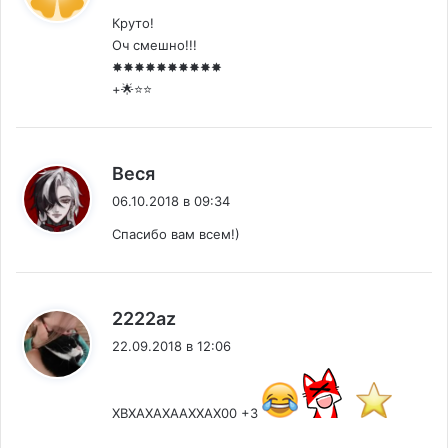
Круто!
Оч смешно!!!
✸✸✸✸✸✸✸✸✸✸
+🌟⭐⭐
:
Веся
06.10.2018 в 09:34
Спасибо вам всем!)
:
2222az
22.09.2018 в 12:06
ХВХАХАХААХХАХ00 +3