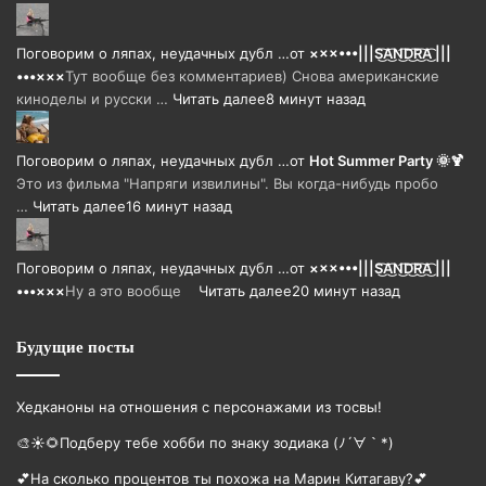
Поговорим о ляпах, неудачных дубл …
от
×××•••|||S͜͡A͜͡N͜͡D͜͡R͜͡A͜͡ |||
•••×××
Тут вообще без комментариев) Снова американские
киноделы и русски …
Читать далее
8 минут назад
Поговорим о ляпах, неудачных дубл …
от
Hot Summer Party 🌞🍹
Это из фильма "Напряги извилины". Вы когда-нибудь пробо
…
Читать далее
16 минут назад
Поговорим о ляпах, неудачных дубл …
от
×××•••|||S͜͡A͜͡N͜͡D͜͡R͜͡A͜͡ |||
•••×××
Ну а это вообще
Читать далее
20 минут назад
Будущие посты
Хедканоны на отношения с персонажами из тосвы!
🎨☀🌻Подберу тебе хобби по знаку зодиака (ﾉ´∀｀*)
💕На сколько процентов ты похожа на Марин Китагаву?💕