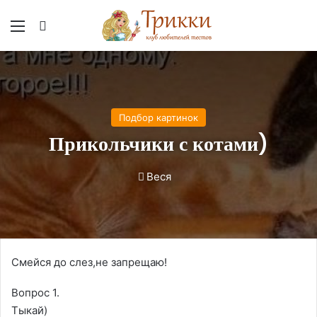
Меню
Вход
Подбор картинок
Прикольчики с котами)
Веся
Смейся до слез,не запрещаю!
Вопрос 1.
Тыкай)