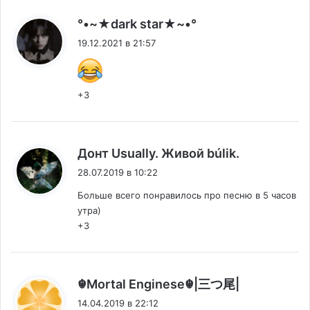
:
°•~★dark star★~•°
19.12.2021 в 21:57
+3
:
Донт Usually. Живой búlik.
28.07.2019 в 10:22
Больше всего понравилось про песню в 5 часов
утра)
+3
:
☬Мortal Enginese☬|三つ尾|
14.04.2019 в 22:12