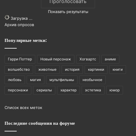
Показать результаты
Загрузка ...
Архив опросов
Популярные метки:
Гарри Поттер
Новый персонаж
Хогвартс
аниме
волшебство
животные
история
картинки
книги
любовь
магия
мультфильмы
необычное
персонажи
сериалы
характер
эстетика
юмор
Список всех меток
Последние сообщения на форуме