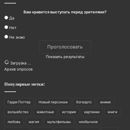
Вам нравится выступать перед зрителями?
Да
Нет
Не знаю
Показать результаты
Загрузка ...
Архив опросов
Популярные метки:
Гарри Поттер
Новый персонаж
Хогвартс
аниме
волшебство
животные
история
картинки
книги
любовь
магия
мультфильмы
необычное