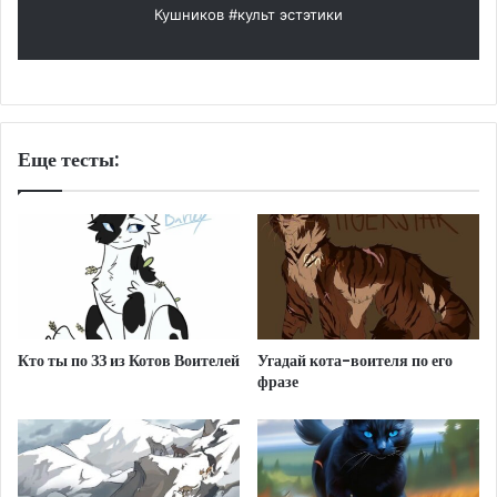
Кушников #культ эстэтики
Еще тесты:
Кто ты по ЗЗ из Котов Воителей
Угадай кота-воителя по его
фразе