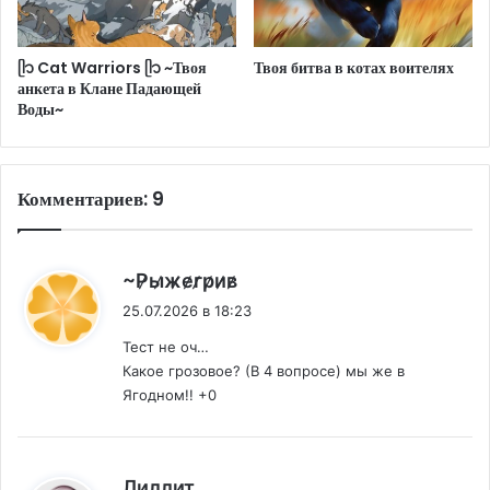
ᥫ᭡ Cat Warriors ᥫ᭡ ~Твоя
Твоя битва в котах воителях
анкета в Клане Падающей
Воды~
Комментариев: 9
:
~Р̷ы̷ж̷е̷г̷р̷и̷в̷
25.07.2026 в 18:23
Тест не оч…
Какое грозовое? (В 4 вопросе) мы же в
Ягодном!! +0
:
Лиллит