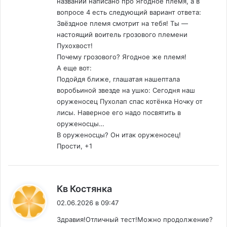
названии написано про Ягодное племя, а в
вопросе 4 есть следующий вариант ответа:
Звёздное племя смотрит на тебя! Ты —
настоящий воитель грозового племени
Пухохвост!
Почему грозового? Ягодное же племя!
А еще вот:
Подойдя ближе, глашатая нашептала
воробьиной звезде на ушко: Сегодня наш
оруженосец Пухолап спас котёнка Ночку от
лисы. Наверное его надо посвятить в
оруженосцы…
В оруженосцы? Он итак оруженосец!
Прости, +1
:
Кв Костянка
02.06.2026 в 09:47
Здравия!Отличный тест!Можно продолжение?