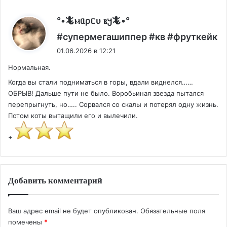
°•🦎ⲙᥲρᥴυ ⲃ𐔤🦎•°
:
#супермегашиппер #кв #фруткейк
01.06.2026 в 12:21
Нормальная.
Когда вы стали подниматься в горы, вдали виднелся……
ОБРЫВ! Дальше пути не было. Воробьиная звезда пытался
перепрыгнуть, но….. Сорвался со скалы и потерял одну жизнь.
Потом коты вытащили его и вылечили.
+
Добавить комментарий
Ваш адрес email не будет опубликован.
Обязательные поля
помечены
*