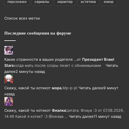
персонажи
сериалы
характер
эстетика
юмор
Список всех меток
Последние сообщения на форуме
Какие странности в ваших родителя …
от
Президент Brawl
Stars
когда мать после ссоры лезет с обнимашками
Читать
далее
2 минуты назад
Скажу, какой ты котик
от
мора.
Мр-р-р!
Читать далее
9 минут
назад
Скажу, какой ты котик
от
Фиалка
Цитата: Флауи :3 от 07.08.2026,
14:49 Какой я котик? :3 @swaaa …
Читать далее
11 минут назад