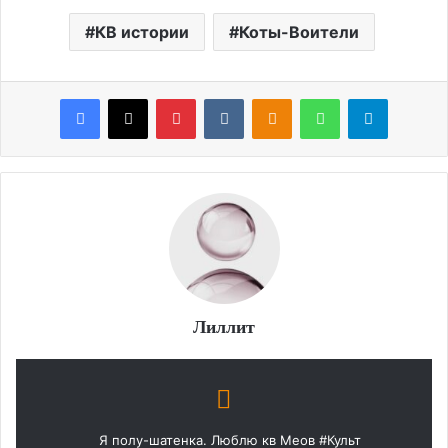
КВ истории
Коты-Воители
Facebook
X
Pinterest
VKontakte
Odnoklassniki
WhatsApp
Telegram
Лиллит
Я полу-шатенка. Люблю кв Меов #Культ