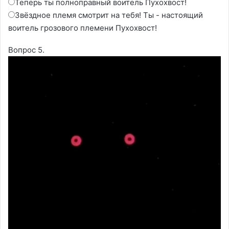
Теперь ты полноправный воитель Пухохвост!
Звёздное племя смотрит на тебя! Ты - настоящий
воитель грозового племени Пухохвост!
Вопрос 5.