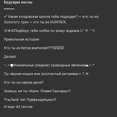
Будущие посты
•° Какая колдовская школа тебе подходит? + кто ты из
Золотого трио + кто ты из HUNTR/X.
🎨☀🌻Подберу тебе хобби по знаку зодиака (ﾉ´∀｀*)
Прикольная история
Кто ты из Котов воителей???🐱🐱🐱
Десерт
⁺₊✧🌪️Уникальные (редкие) природные явления🌋✧.*
Ты чёрная кошка или золотистый ретривер✧˖°. ࣪𖤐
Кто ты на самом деле?
Знаешь ли ты «Кали. Пламя Сансары»?
💛🦡Твой тип Пуффендуйца🦡💛
И еще 43 тестов