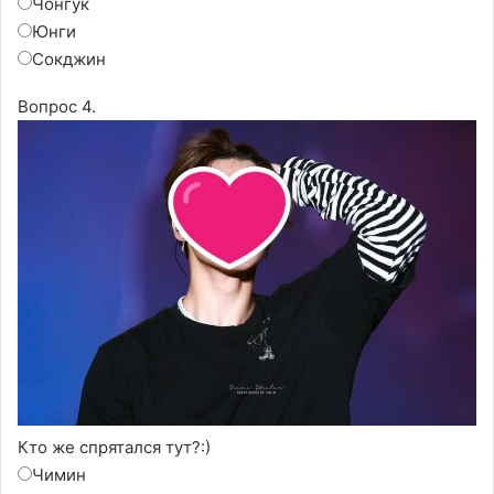
Чонгук
Юнги
Сокджин
Вопрос 4.
Кто же спрятался тут?:)
Чимин