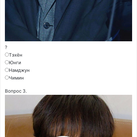
?
Тэхён
Юнги
Намджун
Чимин
Вопрос 3.