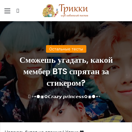
Меню
Вход
Остальные тесты
Сможешь угадать, какой
мембер BTS спрятан за
стикером?
◦•●◉✿𝘾𝙧𝙖𝙯𝙮 𝙥𝙧𝙞𝙣𝙘𝙚𝙨𝙨✿◉●•◦