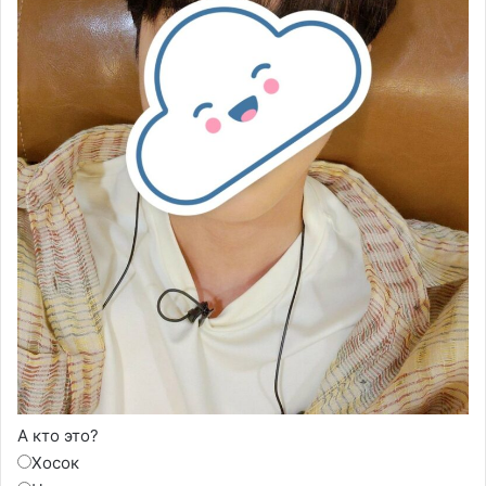
А кто это?
Хосок