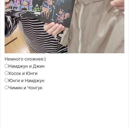
Немного сложнее:)
Намджун и Джин
Хосок и Юнги
Юнги и Намджун
Чимин и Чонгук