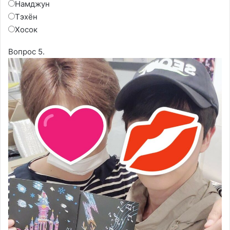
Намджун
Тэхён
Хосок
Вопрос 5.