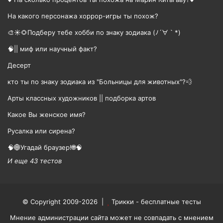
На какого персонажа хоррор-игры ты похож?
🎨☀🌻Подберу тебе хобби по знаку зодиака (ﾉ´∀｀*)
🧠|| миф или научный факт?
Десерт
кто ты по знаку зодиака из "Больницы для животных"?💨
Арты классных художников || подборка артов
Какое Вы женское имя?
Русалка или сирена?
🧠🌐Угадай браузер!🌐🧠
И еще 43 тестов
© Copyright 2009-2026 |
Трикки - бесплатные тесты
Мнение администрации сайта может не совпадать с мнением