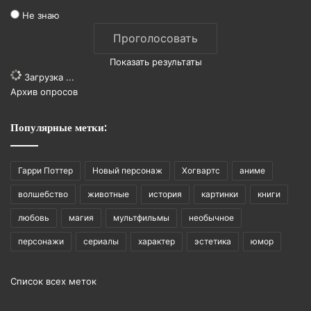
Не знаю
Показать результаты
Загрузка ...
Архив опросов
Популярные метки:
Гарри Поттер
Новый персонаж
Хогвартс
аниме
волшебство
животные
история
картинки
книги
любовь
магия
мультфильмы
необычное
персонажи
сериалы
характер
эстетика
юмор
Список всех меток