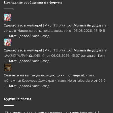
Последние сообщения на форуме
Сделаю вас в мейкере! [Мир ГП] 🪄📜 …
от
Murusia #мур
Цитата:
₊⊹ 𝐼𝓋𝓎🍄 Надежда есть, пока дышишь⊹ от 06.08.2026, 15:19 В
…
Читать далее
3 часа назад
Сделаю вас в мейкере! [Мир ГП] 🪄📜 …
от
Murusia #мур
Цитата:
.🎶.🍋‍🟩.🕒.⏰🕑.🕰️.🍋‍🟩.🎶. от 06.08.2026, 15:07 факультет Когт
…
Читать далее
3 часа назад
Считаете ли вы такую позицию цини …
от
перси
Цитата:
❄️Снежная Королева Демократичная❄️ Не от мiра сѣго от 06.0
…
Читать далее
4 часа назад
Будущие посты
💕На сколько процентов ты похожа на Марин Китагаву?💕