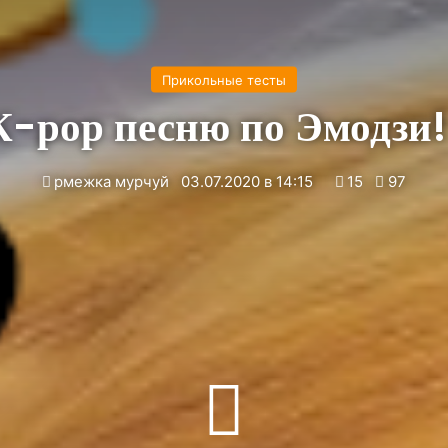
Прикольные тесты
К-рор песню по Эмодзи!
рмежка мурчуй
03.07.2020 в 14:15
15
97