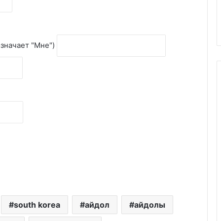
означает "Мне")
south korea
айдол
айдолы