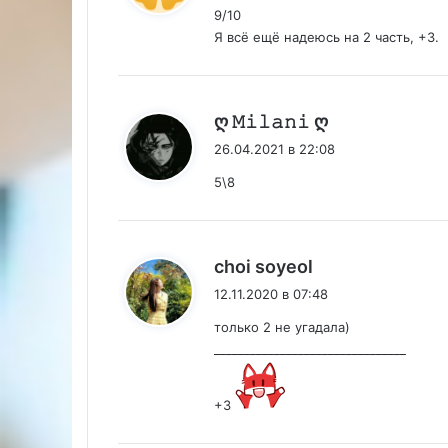
9/10
Я всё ещё надеюсь на 2 часть, +3.
:
ღ 𝙼𝚒𝚕𝚊𝚗𝚒 ღ
26.04.2021 в 22:08
5\8
:
choi soyeol
12.11.2020 в 07:48
только 2 не угадала)
________________________________
+3