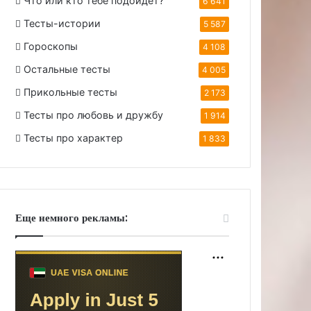
Что или кто тебе подойдет?
6 641
Тесты-истории
5 587
Гороскопы
4 108
Остальные тесты
4 005
Прикольные тесты
2 173
Тесты про любовь и дружбу
1 914
Тесты про характер
1 833
Еще немного рекламы: