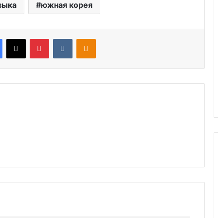
зыка
южная корея
Facebook
X
Pinterest
VKontakte
Odnoklassniki