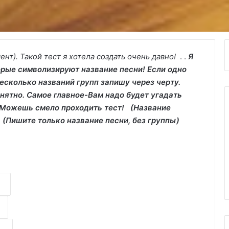
нт). Такой тест я хотела создать очень давно!
. .
Я
орые символизируют название песни! Если одно
несколько названий групп запишу через черту.
онятно. Самое главное-Вам надо будет угадать
 Можешь смело проходить тест!
(Название
(Пишите только название песни, без группы)