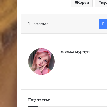
Корея
му
Поделиться
рмежка мурчуй
Еще тесты: