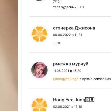
7/10:(
тест чудесный!! +3
:
стэнерка Джисона
06.06.2022 в 11:31
10/10
:
рмежка мурчуй
11.06.2021 в 15:20
@hongyeojung7
, я прямо сейчас нач
:
Hong Yeo Jung🇰🇷
02.06.2021 в 13:10