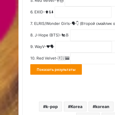
5. Red Velvet-🍦🎂
6. EXID-⬆️&⬇️
7. ELRIS/Wonder Girls-🗣👇 (Второй смайлик 
8. J-Hope (BTS)-🐔🍜
9. WayV-❤️🗣
10. Red Velvet-🇷🇺🎰
k-pop
Korea
korean