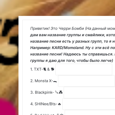
Приветик! Это Черри Бомби (На данный моме
дам вам название группы и смайлики, кот
название песни есть у разных групп, то я 
Например: KARD/Momoland.
Ну с эти всё п
название песни! Надеюсь ты справишься.
группы я даю для того, чтобы было легче)
1. TXT-🐈 & 🐕
2. Monsta X-🐊
3. Blackpink- 🔪💑
4. SHINee/Bts-🔥