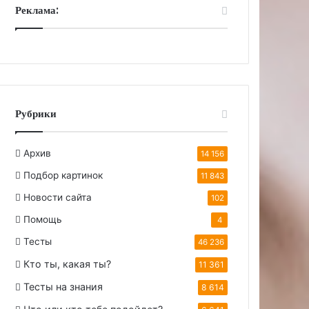
Реклама:
Рубрики
Архив
14 156
Подбор картинок
11 843
Новости сайта
102
Помощь
4
Тесты
46 236
Кто ты, какая ты?
11 361
Тесты на знания
8 614