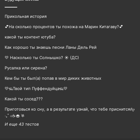
Прикольная история
💕На сколько процентов ты похожа на Марин Китагаву?💕
какой ты контент ютуба?
Как хорошо ты знаешь песни Ланы Дель Рей
💛 Насколько ты Солнышко? ☀️ (ДС)
Русалка или сирена?
Кем бы ты был(а) попав в мир диких животных
💛🦡Твой тип Пуффендуйца🦡💛
Какой ты сосед???
Приготовься ко сну, а в результате узнай, что тебе приснится𝜗𝜚
‧₊˚ ⊹☕️🧁 ࣪𖤐
И еще 43 тестов