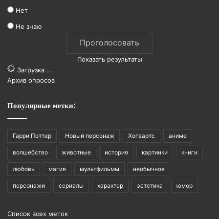
Нет
Не знаю
Показать результаты
Загрузка ...
Архив опросов
Популярные метки:
Гарри Поттер
Новый персонаж
Хогвартс
аниме
волшебство
животные
история
картинки
книги
любовь
магия
мультфильмы
необычное
персонажи
сериалы
характер
эстетика
юмор
Список всех меток