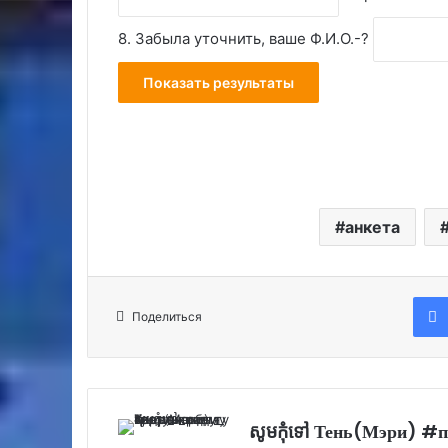
8. Забыла уточнить, ваше Ф.И.О.-?
анкета
Поделиться
សូម​កុំ​ទៅ Тень(Мэри)