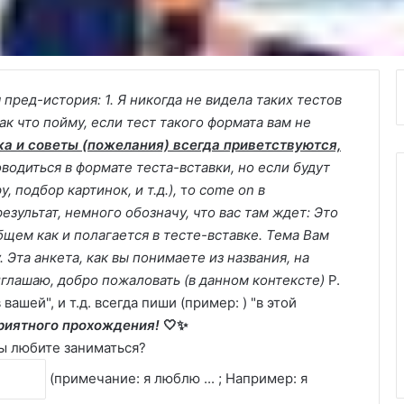
 пред-история:
1. Я никогда не видела таких тестов
ак что пойму, если тест такого формата вам не
ка и советы (пожелания) всегда приветствуются,
оводиться в формате теста-вставки, но если будут
, подбор картинок, и т.д.),
т
о come on в
результат, немного обозначу, что вас там ждет:
Это
бщем как и полагается в тесте-вставке. Тема Вам
. Эта анкета, как вы понимаете из названия, на
риглашаю, добро пожаловать (в данном контексте)
P.
 вашей", и т.д. всегда пиши (пример: ) "в этой
риятного прохождения!
🤍✨
Вы любите заниматься?
(примечание: я люблю ... ; Например: я