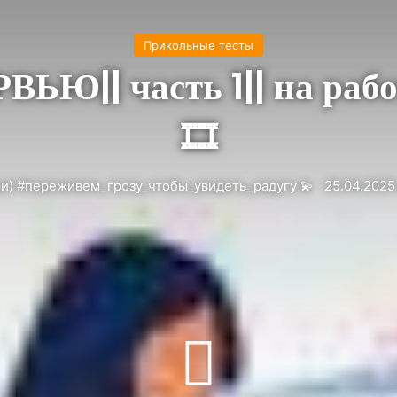
Прикольные тесты
Ю|| часть 1|| на рабо
🎞️
Мэри) #переживем_грозу_чтобы_увидеть_радугу 💫
25.04.2025 