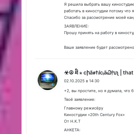
Я решила выбрать вашу киностудию
работать в киностудии потому что я
Спасибо за рассмотрение моей кан
ЗАЯВЛЕНИЕ:
Прошу принять на работу в киносту
Ваше заявление будет рассмотрено
☣︎☮︎ ཐི ⋆ cիă𝖔†𝒊cₗāᏇ𝔣บʅ | th
02.10.2025 в 14:30
+2, вы простите, но я думала, что
Твоё заявление:
Главному режисёру
Киностудии «20th Century Fox»
От Н.К.Т
АНКЕТА: