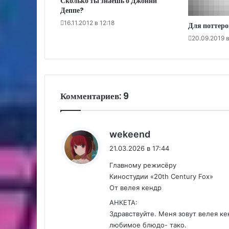
Сколько ты знаешь о Джонни
Деппе?
16.11.2012 в 12:18
Для поттеро
20.09.2019 
Комментариев: 9
:
wekeend
21.03.2026 в 17:44
Главному режисёру
Киностудии «20th Century Fox»
От велея кендр
АНКЕТА:
Здравствуйте. Меня зовут велея ке
любимое блюдо- тако.