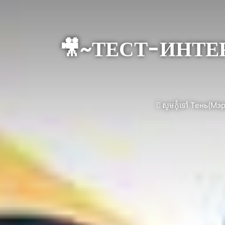
🎥~ТЕСТ-ИНТЕРВЬ
សូម​កុំ​ទៅ Тень(