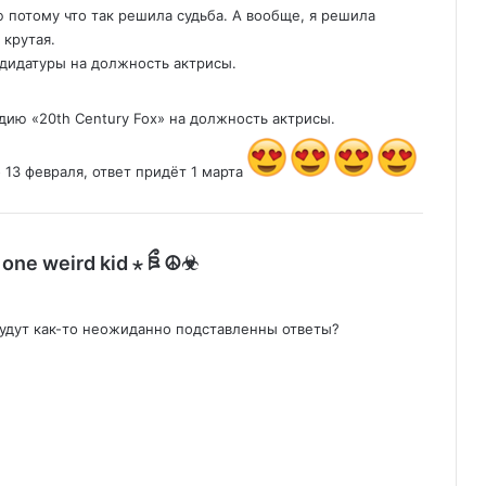
 потому что так решила судьба. А вообще, я решила
 крутая.
дидатуры на должность актрисы.
дию «20th Century Fox» на должность актрисы.
 13 февраля, ответ придёт 1 марта
:
at one weird kid ⋆ ཋྀ ☮︎☣︎
 будут как-то неожиданно подставленны ответы?