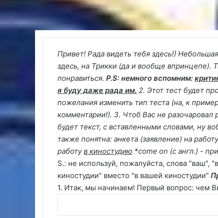
Привет!
Рада видеть тебя здесь!)
Небольшая
здесь, на Трикки (да и вообще впринцепе). Т
понравиться.
P.S: немного вспомним:
крити
я буду даже рада им.
2. Этот тест будет пр
пожелания изменить тип теста (на, к примеру
комментарии!).
3. Чтоб Вас не разочаровал 
будет текст, с вставленными словами, ну во
также понятна: анкета (заявление) на работу
работу
в киностудию
*come on (с англ.) - п
S.: не используй, пожалуйста, слова "ваш", "в
киностудии" вместо "в вашей киностудии"
П
1. Итак, мы начинаем! Первый вопрос: чем 