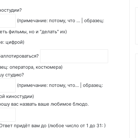
ностудии?
(примечание: потому, что ... | образец:
еть фильмы, но и "делать" их)
е: цифрой)
 баллотироваться?
разец: оператора, костюмера)
шу студию?
(примечание: потому, что... | образец:
ой киностудии)
рошу вас назвать ваше любимое блюдо.
твет придёт вам до (любое число от 1 до 31: )