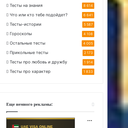
Тесты на знания
8 614
Что или кто тебе подойдет?
6 641
Тесты-истории
5 587
Гороскопы
4 108
Остальные тесты
4 005
Прикольные тесты
2 173
Тесты про любовь и дружбу
1 914
Тесты про характер
1 833
Еще немного рекламы: