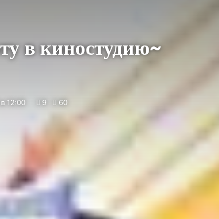
ту в киностудию~
в 12:00
9
60