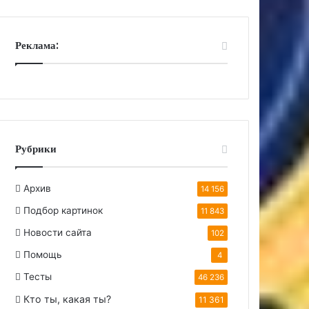
Реклама:
Рубрики
Архив
14 156
Подбор картинок
11 843
Новости сайта
102
Помощь
4
Тесты
46 236
Кто ты, какая ты?
11 361