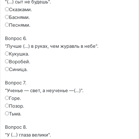
"(...) сыт не будешь".
Сказками.
Баснями.
Песнями.
Вопрос 6.
"Лучше (...) в руках, чем журавль в небе".
Кукушка.
Воробей.
Синица.
Вопрос 7.
"Ученье — свет, а неученье —(...)".
Горе.
Позор.
Тьма.
Вопрос 8.
"У (…) глаза велики".