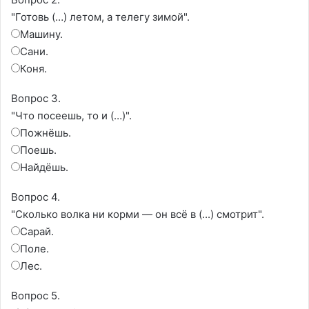
"Готовь (…) летом, а телегу зимой".
Машину.
Сани.
Коня.
Вопрос 3.
"Что посеешь, то и (…)".
Пожнёшь.
Поешь.
Найдёшь.
Вопрос 4.
"Сколько волка ни корми — он всё в (...) смотрит".
Сарай.
Поле.
Лес.
Вопрос 5.