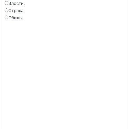
Злости.
Страха.
Обиды.