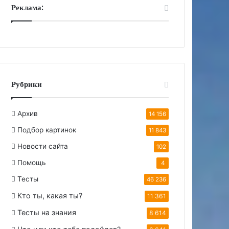
Реклама:
Рубрики
Архив
14 156
Подбор картинок
11 843
Новости сайта
102
Помощь
4
Тесты
46 236
Кто ты, какая ты?
11 361
Тесты на знания
8 614