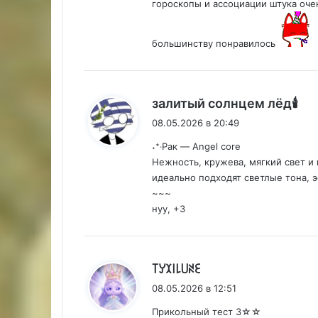
гороскопы и ассоциации штука очен
большинству понравилось
:
залитый солнцем лёд🕯
08.05.2026 в 20:49
˖⁺‧Рак — Angel core
Нежность, кружева, мягкий свет и
идеально подходят светлые тона, э
~~~
нуу, +3
:
꓄ꌦꉧ꒐꒒꒤ꋊꏂ
08.05.2026 в 12:51
Прикольный тест 3☆☆