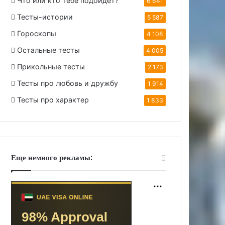
Что или кто тебе подойдет?
6 641
Тесты-истории
5 587
Гороскопы
4 108
Остальные тесты
4 005
Прикольные тесты
2 173
Тесты про любовь и дружбу
1 914
Тесты про характер
1 833
Еще немного рекламы: