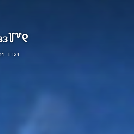
зз꒦꒷୧
24
124