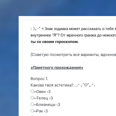
:☽｡･ﾟ✧
Знак зодиака может рассказать о тебе 
внутреннее "Я"? От мрачного гранжа до нежного
ты со своим гороскопом.
[Советую посмотреть все варианты, вдохнов
⋆Приятного прохождения
⋆
Вопрос 1.
Какова твоя эстетика?...˖⁺‧₊˚♡˚₊‧⁺˖
⑅Овен ‹3
⑅Телец ‹3
⑅Близнецы ‹3
⑅Рак ‹3