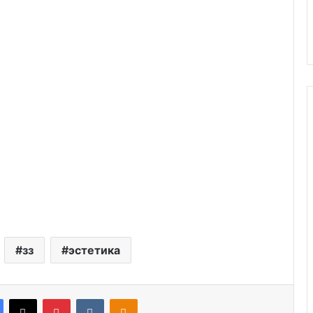
зз
эстетика
Facebook
X
Pinterest
VKontakte
Odnoklassniki