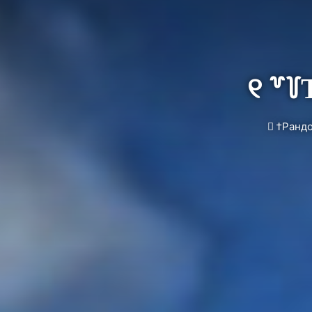
୧ ꒷꒦
†Рандо