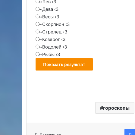
⑅Лев ‹3
⑅Дева ‹3
⑅Весы ‹3
⑅Скорпион ‹3
⑅Стрелец ‹3
⑅Козерог ‹3
⑅Водолей ‹3
⑅Рыбы ‹3
гороскопы
Поделиться