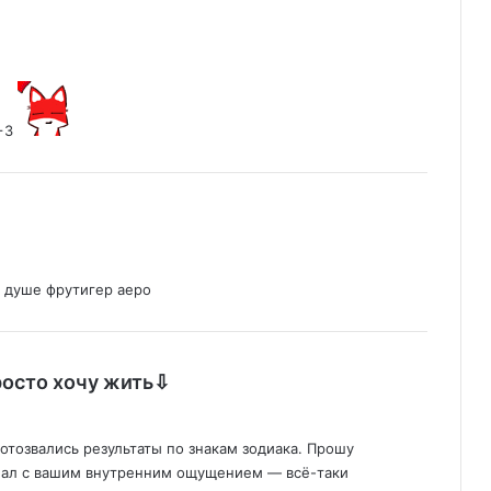
 +3
 душе фрутигер аеро
:
росто хочу жить⇩
 отозвались результаты по знакам зодиака. Прошу
впал с вашим внутренним ощущением — всё-таки