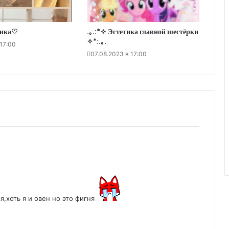
тика♡
.｡.:*✧ Эстетика главной шестёрки
✧*:.｡.
 17:00
07.08.2023 в 17:00
я,хоть я и овен но это фигня