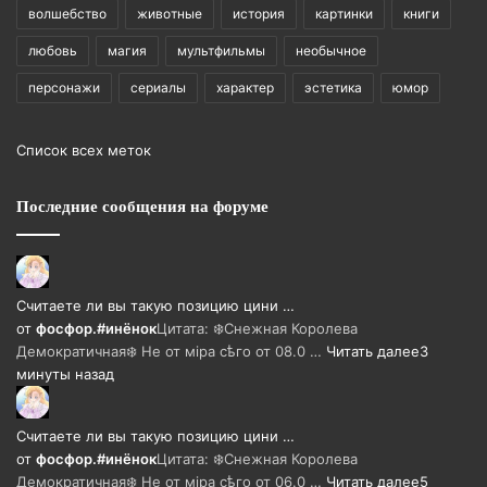
волшебство
животные
история
картинки
книги
любовь
магия
мультфильмы
необычное
персонажи
сериалы
характер
эстетика
юмор
Список всех меток
Последние сообщения на форуме
Считаете ли вы такую позицию цини …
от
фосфор.#инёнок
Цитата: ❄️Снежная Королева
Демократичная❄️ Не от мiра сѣго от 08.0 …
Читать далее
3
минуты назад
Считаете ли вы такую позицию цини …
от
фосфор.#инёнок
Цитата: ❄️Снежная Королева
Демократичная❄️ Не от мiра сѣго от 06.0 …
Читать далее
5