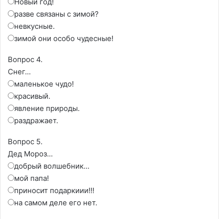
Новый год!
разве связаны с зимой?
невкусные.
зимой они особо чудесные!
Вопрос 4.
Снег...
маленькое чудо!
красивый.
явление природы.
раздражает.
Вопрос 5.
Дед Мороз...
добрый волшебник...
мой папа!
приносит подаркиии!!!
на самом деле его нет.