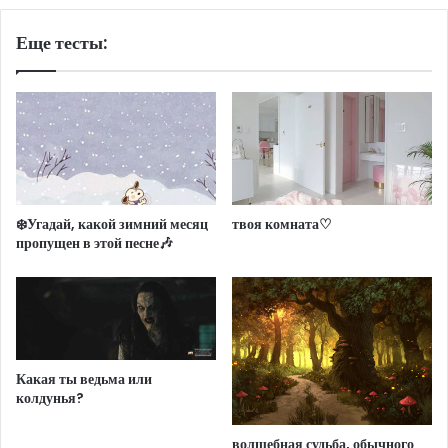
Еще тесты:
❄️Угадай, какой зимний месяц
твоя комната♡
пропущен в этой песне🎶
Какая ты ведьма или
колдунья?
волшебная судьба, обычного