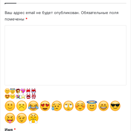
Ваш адрес email не будет опубликован.
Обязательные поля
помечены
*
К
о
м
м
е
н
т
а
р
и
й
*
Имя
*