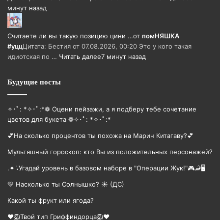
минут назад
Считаете ли вы такую позицию цини …
от
помНЯШКА
#уцц
Цитата: Бестия от 07.08.2026, 00:20 Это у кого такая
идиотская по …
Читать далее
7 минут назад
Будущие посты
✧･ﾟ: *✧･ﾟ:*❁ Оцени пейзажи, а я подберу тебе сочетание
цветов для букета ❁✧･ﾟ: *✧･ﾟ:*
💕На сколько процентов ты похожа на Марин Китагаву?💕
Мультяшный гороскоп: кто Вы из положительных персонажей?
.✦ ݁˖Угадай уровень в базовом наборе в "Операции Жук!"🎮🦂🖥
💛 Насколько ты Солнышко? ☀️ (ДС)
Какой ты фрукт или ягода?
❤️🦁Твой тип Гриффиндорца🦁❤️