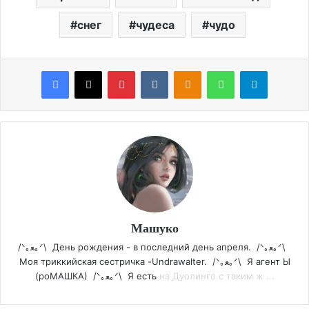
снег
чудеса
чудо
Facebook
X
Pinterest
VKontakte
Odnoklassniki
WhatsApp
Telegram
Машуко
/ᐠ｡ﻌ｡ᐟ\ День рождения - в последний день апреля. /ᐠ｡ﻌ｡ᐟ\
Моя триккийская сестричка -Undrawalter. /ᐠ｡ﻌ｡ᐟ\ Я агент Ы
(роМАШКА) /ᐠ｡ﻌ｡ᐟ\ Я есть
на Дуолинго с таким ж ...