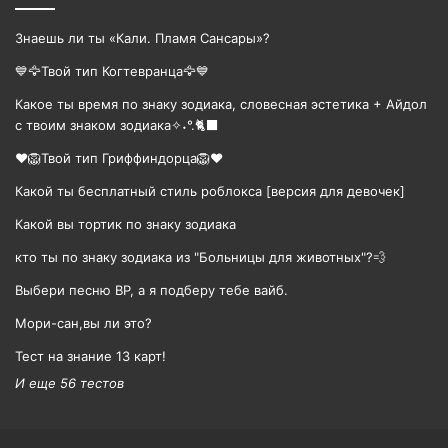
Знаешь ли ты «Кали. Пламя Сансары»?
💙🦅Твой тип Когтевранца🦅💙
Какое ты время по знаку зодиака, словесная эстетика + Айдол
с твоим знаком зодиака✧˖°.🐈‍⬛
❤️🦁Твой тип Гриффиндорца🦁❤️
Какой ты бесплатный стиль роблокса [версия для девочек]
Какой вы тортик по знаку зодиака
кто ты по знаку зодиака из "Больницы для животных"?💨
Выбери песню BP, а я подберу тебе вайб.
Мори-сан,вы ли это?
Тест на знание 13 карт!
И еще 56 тестов