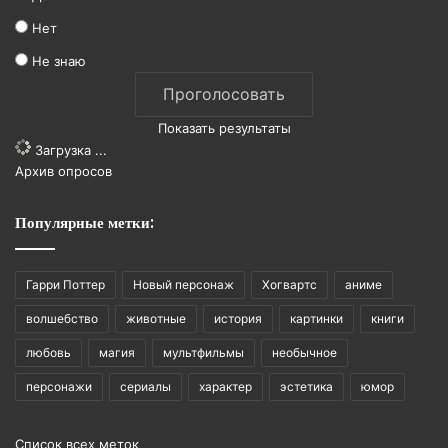
Нет
Не знаю
Показать результаты
Загрузка ...
Архив опросов
Популярные метки:
Гарри Поттер
Новый персонаж
Хогвартс
аниме
волшебство
животные
история
картинки
книги
любовь
магия
мультфильмы
необычное
персонажи
сериалы
характер
эстетика
юмор
Список всех меток