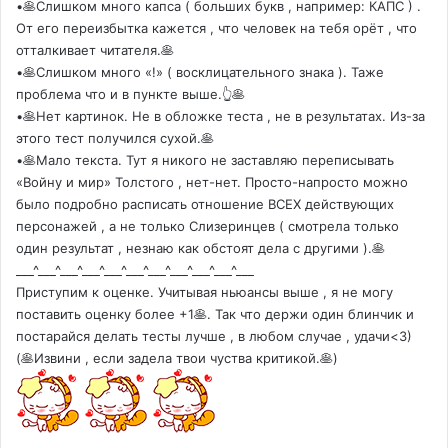
•🥞Слишком много капса ( больших букв , например: КАПС ) .
От его переизбытка кажется , что человек на тебя орёт , что
отталкивает читателя.🥞
•🥞Слишком много «!» ( восклицательного знака ). Таже
проблема что и в пункте выше.👆🥞
•🥞Нет картинок. Не в обложке теста , не в результатах. Из-за
этого тест получился сухой.🥞
•🥞Мало текста. Тут я никого не заставляю переписывать
«Войну и мир» Толстого , нет-нет. Просто-напросто можно
было подробно расписать отношение ВСЕХ действующих
персонажей , а не только Слизеринцев ( смотрела только
один результат , незнаю как обстоят дела с другими ).🥞
___^___^___^___^___^___^___^___^___^___^___
Приступим к оценке. Учитывая ньюансы выше , я не могу
поставить оценку более +1🥞. Так что держи один блинчик и
постарайся делать тесты лучше , в любом случае , удачи<3)
(🥞Извини , если задела твои чуства критикой.🥞)