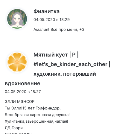
:
Фианитка
04.05.2020 в 18:29
Амалия! Всё про меня, +3
Мятный куст | P |
#let's_be_kinder_each_other |
художник, потерявший
:
вдохновение
04.05.2020 в 18:27
ЭЛЛИ МЭНСОР
Ты Элли!15 лет,Гриффиндор,
Белобрысая кареглазая девушка!
Хулиганка,взьерошенная,наглая!
ЛД:Гарри