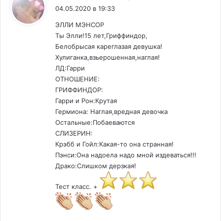
04.05.2020 в 19:33
ЭЛЛИ МЭНСОР
Ты Элли!15 лет,Гриффиндор,
Белобрысая кареглазая девушка!
Хулиганка,взьерошенная,наглая!
ЛД:Гарри
ОТНОШЕНИЕ:
ГРИФФИНДОР:
Гарри и Рон:Крутая
Гермиона: Наглая,вредная девочка
Остальные:Побаеваются
СЛИЗЕРИН:
Крэбб и Гойл:Какая-то она странная!
Пэнси:Она надоела надо мной издеваться!!!
Драко:Слишком дерзкая!
Тест класс. +