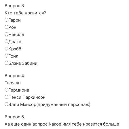
Вопрос 3.
Кто тебе нравится?
Гарри
Рон
Невилл
Драко
Крэбб
Гойл
Блэйз Забини
Вопрос 4.
Твоя лп
Гермиона
Пэнси Паркинсон
Элли Мэнсор(придуманный персонаж)
Вопрос 5.
Ха еще один вопрос!Какое имя тебе нравится больше