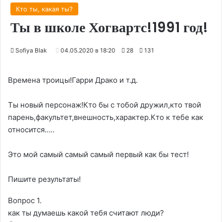
Кто ты, какая ты?
Ты в школе Хогвартс!1991 год!
Sofiya Blak
04.05.2020 в 18:20
28
131
Времена троицы!Гарри Драко и т.д.
Ты новый персонаж!Кто бы с тобой дружил,кто твой
парень,факультет,внешность,характер.Кто к тебе как
относится.....
Это мой самый самый самый первый как бы тест!
Пишите результаты!
Вопрос 1.
как ты думаешь какой тебя считают люди?