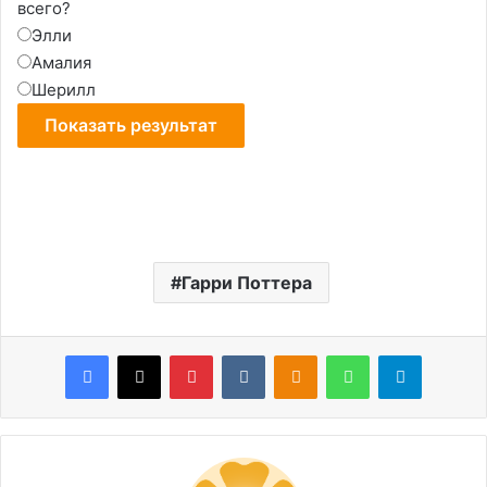
всего?
Элли
Амалия
Шерилл
Гарри Поттера
Facebook
X
Pinterest
VKontakte
Odnoklassniki
WhatsApp
Telegram