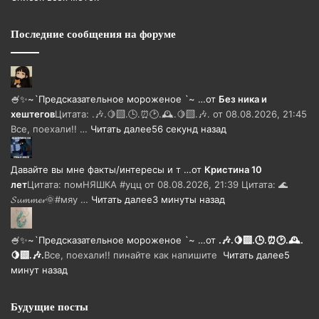
Последние сообщения на форуме
🍧✨~`Предсказательное мороженое `~ …
от
Без ника и
хештегов
Цитата: .🎶.🍋‍🟩.🕒.⏰🕑.🕰️.🍋‍🟩.🎶. от 08.08.2026, 21:45
Все, поехали!! …
Читать далее
56 секунд назад
Давайте вы мне факты/интересы и т …
от
Кристина 10
лет
Цитата: помНЯШКА #уцц от 08.08.2026, 21:39 Цитата: 🌊
𝓢𝓾𝓶𝓶𝓮𝓻🌞#мяу …
Читать далее
3 минуты назад
🍧✨~`Предсказательное мороженое `~ …
от
.🎶.🍋‍🟩.🕒.⏰🕑.🕰️.
🍋‍🟩.🎶.
Все, поехали!! пинайте как напишите
Читать далее
5
минут назад
Будущие посты