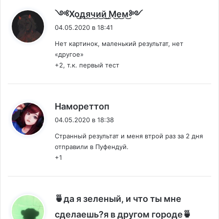
:
༺Хо͜д͜я͜ч͜и͜й͜ ͜М͜е͜м͜༻
04.05.2020 в 18:41
Нет картинок, маленький результат, нет
«другое»
+2, т.к. первый тест
:
Намореттоп
04.05.2020 в 18:38
Странный результат и меня втрой раз за 2 дня
отправили в Пуфендуй.
+1
🍵да я зеленый, и что ты мне
сделаешь?я в другом городе🍵