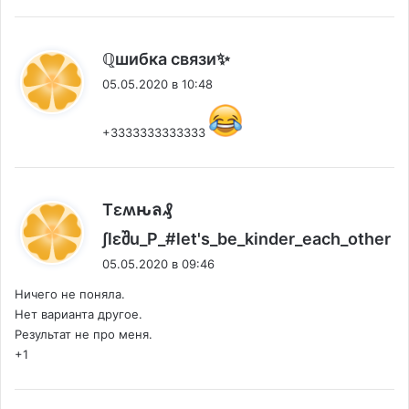
:
ℚшибка связи✨
05.05.2020 в 10:48
+3333333333333
Tεʍԋล₰
:
∫lεშu_P_#let's_be_kinder_each_other
05.05.2020 в 09:46
Ничего не поняла.
Нет варианта другое.
Результат не про меня.
+1