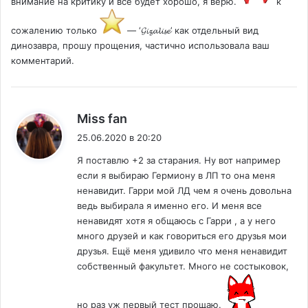
внимание на критику и все будет хорошо, я верю.
к
сожалению только
— ‘𝓖𝓲𝔃𝓪𝓵𝓲𝓼𝓮’ как отдельный вид
динозавра, прошу прощения, частично использовала ваш
комментарий.
:
Miss fan
25.06.2020 в 20:20
Я поставлю +2 за старания. Ну вот например
если я выбираю Гермиону в ЛП то она меня
ненавидит. Гарри мой ЛД чем я очень довольна
ведь выбирала я именно его. И меня все
ненавидят хотя я общаюсь с Гарри , а у него
много друзей и как говориться его друзья мои
друзья. Ещё меня удивило что меня ненавидит
собственный факультет. Много не состыковок,
но раз уж первый тест прощаю.