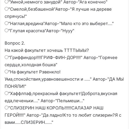
"Умной,немного занудой" Автор-"Ага конечно"
"Смелой,безбашеной"Автор-"Я лучше на дереве
спрячусь!"
"Наглая,вредина"Автор-"Мало кто это выберет...."
"Глупая красотка"Автор-"Нууу"
Вопрос 2.
На какой факультет хочешь ТТТТЫЫЫ?
"Гриффиндор!!!!ГРИФ-ФИН-ДОР!!!!" Автор-"Горячее
сердце,холодная бошка"
"На факультет Рэвенкло!
Ума,спокойствия,уравновешености и ....." Автор-"ДА МЫ
ПОНЯЛИ!"
"Хаффлпаф,прекрасный факультет!Доброта,вкусная
еда,печеньки...." Автор-"Пельмеши..."
"СЛИЗЕРИН НАШ КОРОЛЬ!!!!!!САЛАЗАР НАШ
ГЕРОЙ!!!!" Автор-"Да ладно!Кто то любит слизерин?Я с
вами.....СЛИЗЕРИН......"