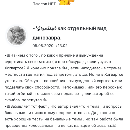
Плюсов НЕТ
- '𝓖𝓲𝔃𝓪𝓵𝓲𝓼𝓮' как отдельный вид
:
динозавра.
05.05.2020 в 13:02
•🥞Начнём с того , по какой причине я вынужденна
сдерживать свою магию ( я про обскура ) , если учусь в
Хогвартсе? Я конечно поняла бы , если находилась в стране/
местности где магия под запретом , это да. Но не в Хогвартсе
уж точно. Обскур — волшебник , вынужденный скрывать или
подавлять свои способности. Непонимаю , или это персонаж
такой отбитый что силы свои подавляет , или автор её со
сквибом перепутал.🥞
•🥞Забавляет тот факт , что автор знал что и тема , и вопросы
банальные , и никак этому непрепятствовал. Да , конечно ,
есть хорошие тесты на банальные темы , но там работа была
проведенна колоссальная , а не как пальцем об асвальт.🥞