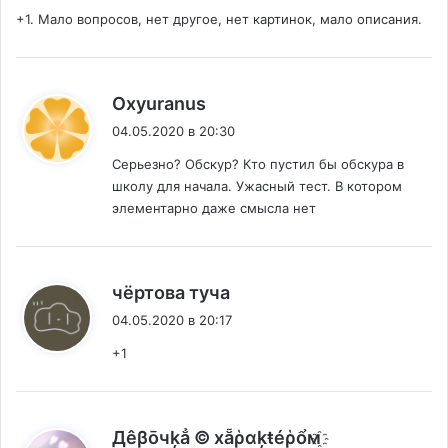
+1. Мало вопросов, нет другое, нет картинок, мало описания.
:
Oxyuranus
04.05.2020 в 20:30
Серьезно? Обскур? Кто пустил бы обскура в
школу для начала. Ужасный тест. В котором
элементарно даже смысла нет
:
чёртова туча
04.05.2020 в 20:17
+1
:
Дêβōчķẳ © хẵῥαķŧéῥổм ҈