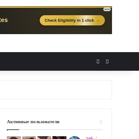
Вход
Случайная 
Активные пользователи