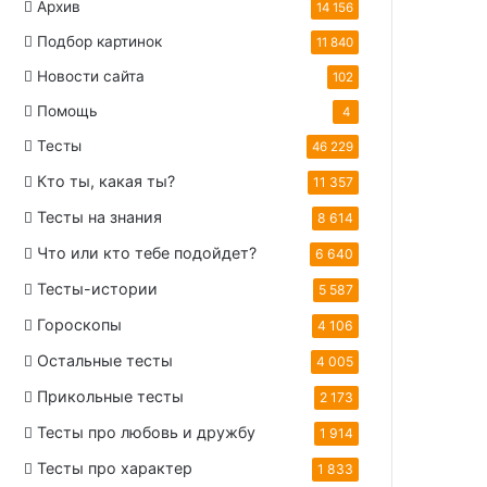
Архив
14 156
Подбор картинок
11 840
Новости сайта
102
Помощь
4
Тесты
46 229
Кто ты, какая ты?
11 357
Тесты на знания
8 614
Что или кто тебе подойдет?
6 640
Тесты-истории
5 587
Гороскопы
4 106
Остальные тесты
4 005
Прикольные тесты
2 173
Тесты про любовь и дружбу
1 914
Тесты про характер
1 833