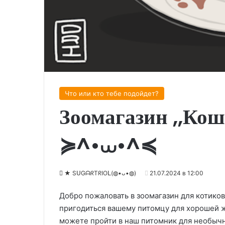
Что или кто тебе подойдет?
Зоомагазин ,,Кош
≽^•⩊•^≼
★ SᑌGᗩᖇTᖇIOᒪ(◍•ᴗ•◍)
21.07.2024 в 12:00
Добро пожаловать в зоомагазин для котиков
пригодиться вашему питомцу для хорошей 
можете пройти в наш питомник для необычн