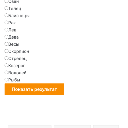
Овен
Телец
Близнецы
Рак
Лев
Дева
Весы
Скорпион
Стрелец
Козерог
Водолей
Рыбы