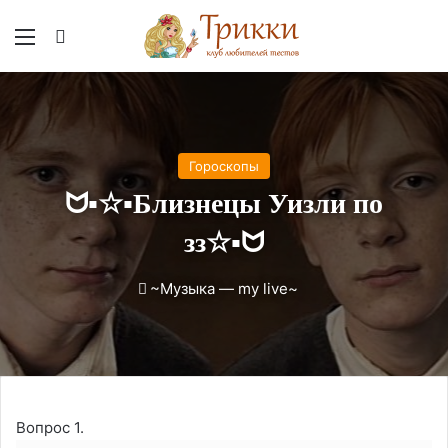
Меню
Вход
Гороскопы
ᗢ▪︎☆▪︎Близнецы Уизли по
зз☆▪︎ᗢ
~Музыка — my live~
Вопрос 1.