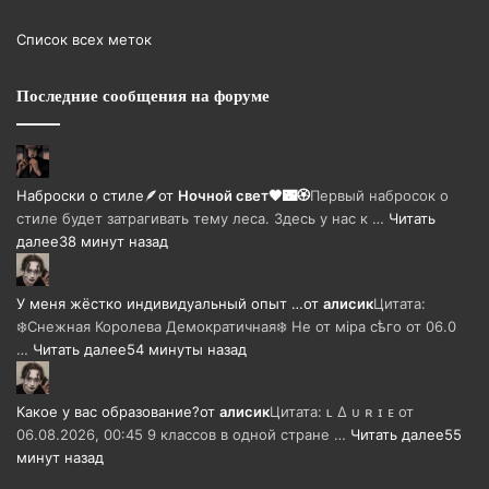
Список всех меток
Последние сообщения на форуме
Наброски о стиле🪶
от
Ночной свет🖤🌃🏵
Первый набросок о
стиле будет затрагивать тему леса. Здесь у нас к …
Читать
далее
38 минут назад
У меня жёстко индивидуальный опыт …
от
алисик
Цитата:
❄️Снежная Королева Демократичная❄️ Не от мiра сѣго от 06.0
…
Читать далее
54 минуты назад
Какое у вас образование?
от
алисик
Цитата: ʟ ∆ ᴜ ʀ ɪ ᴇ от
06.08.2026, 00:45 9 классов в одной стране …
Читать далее
55
минут назад