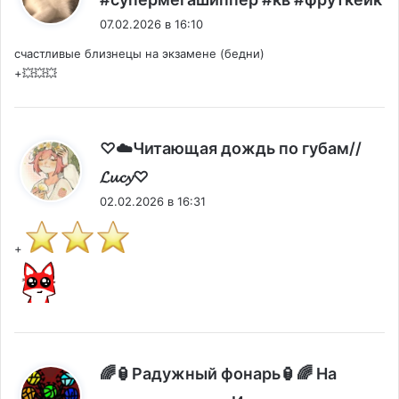
07.02.2026 в 16:10
счастливые близнецы на экзамене (бедни)
+💥💥💥
♡☁️Читающая дождь по губам//
:
𝓛𝓾𝓬𝔂♡
02.02.2026 в 16:31
+
🌈🏮Радужный фонарь🏮🌈 На
: