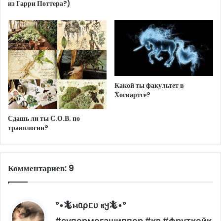
из Гарри Поттера?)
Какой ты факультет в
Хогвартсе?
Сдашь ли ты С.О.В. по
травологии?
Комментариев: 9
°•🦎ⲙᥲρᥴυ ⲃ𐔤🦎•°
:
#супермегашиппер #кв #фруткейк