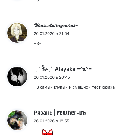
:
𝒴𝑜𝓊𝓇 𝒜𝓃𝑜𝓃𝓎𝓂𝑜𝓊𝓈~
26.01.2026 в 21:54
+3~
:
˗ˏˋ 𓅭ˎˊ˗ Alayska =^ᴥ^=
26.01.2026 в 20:45
+3 самый глупый и смешной тест хахаха
:
Рязань | 𐔥ᥱᥲthᥱrᥕιᥒⳋ
26.01.2026 в 18:55