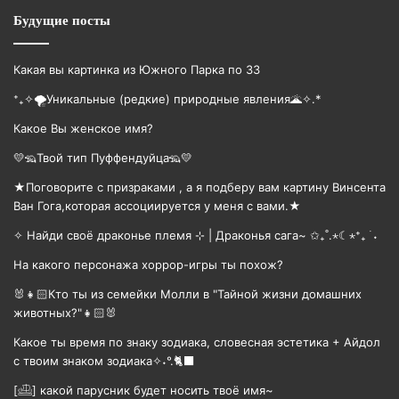
Будущие посты
Какая вы картинка из Южного Парка по ЗЗ
⁺₊✧🌪️Уникальные (редкие) природные явления🌋✧.*
Какое Вы женское имя?
💛🦡Твой тип Пуффендуйца🦡💛
★Поговорите с призраками , а я подберу вам картину Винсента
Ван Гога,которая ассоциируется у меня с вами.★
✧ Найди своё драконье племя ⊹ | Драконья сага~ ✩₊˚.⋆☾⋆⁺₊ ࣪ ˖
На какого персонажа хоррор-игры ты похож?
🐰👧🏻Кто ты из семейки Молли в "Тайной жизни домашних
животных?"👧🏻🐰
Какое ты время по знаку зодиака, словесная эстетика + Айдол
с твоим знаком зодиака✧˖°.🐈‍⬛
[𓊝] какой парусник будет носить твоë имя~