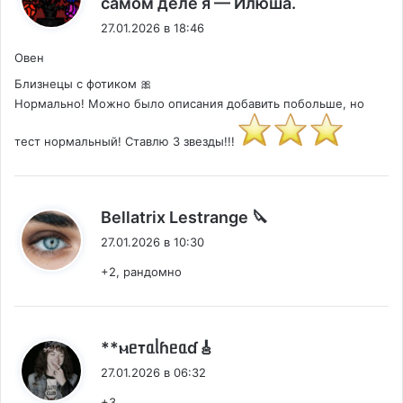
самом деле я — Илюша.
27.01.2026 в 18:46
Овен
Близнецы с фотиком 🎀
Нормально! Можно было описания добавить побольше, но
тест нормальный! Ставлю 3 звезды!!!
:
Bellatrix Lestrange 🔪
27.01.2026 в 10:30
+2, рандомно
:
**ⲙᥱᴛᥲᥣɦᥱᥲɗ🎸
27.01.2026 в 06:32
+3