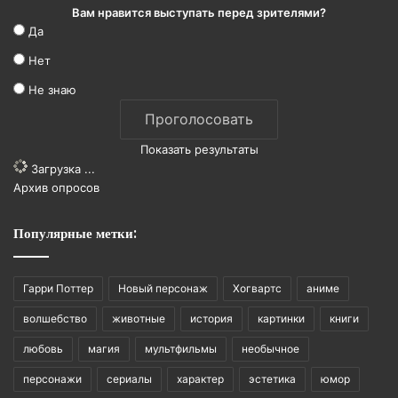
Вам нравится выступать перед зрителями?
Да
Нет
Не знаю
Показать результаты
Загрузка ...
Архив опросов
Популярные метки:
Гарри Поттер
Новый персонаж
Хогвартс
аниме
волшебство
животные
история
картинки
книги
любовь
магия
мультфильмы
необычное
персонажи
сериалы
характер
эстетика
юмор