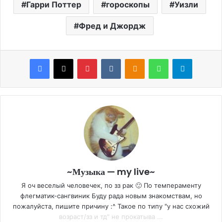
Гарри Поттер
гороскопы
Уизли
Фред и Джордж
Facebook
X
Pinterest
VKontakte
Odnoklassniki
WhatsApp
Telegram
~Музыка — my live~
Я оч веселый человечек, по зз рак 🙂 По темпераменту
флегматик-сангвиник Буду рада новым знакомствам, но
пожалуйста, пишите причину :^ Такое по типу "у нас схожий
возраст/зз и тд" не прокатыва ...