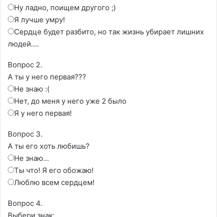
Ну ладно, поищем другого ;)
Я лучше умру!
Сердце будет разбито, но так жизнь убирает лишних
людей....
Вопрос 2.
А ты у него первая???
Не знаю :(
Нет, до меня у него уже 2 было
Я у него первая!
Вопрос 3.
А ты его хоть любишь?
Не знаю...
Ты что! Я его обожаю!
Люблю всем сердцем!
Вопрос 4.
Выбери знак: