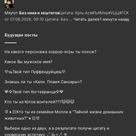
Мяу!
от
Без ника и хештегов
Цитата: Куль Ася#Ъ#Мяу#УЦЦ#ГСК
от 07.08.2026, 09:10 Цитата: Без …
Читать далее
1 минута назад
Будущие посты
На какого персонажа хоррор-игры ты похож?
Какое Вы мужское имя?
💛🦡Твой тип Пуффендуйца🦡💛
Знаешь ли ты «Кали. Пламя Сансары»?
💙🦅Твой тип Когтевранца🦅💙
Кто ты из Котов воителей???🐱🐱🐱
🐰👧🏻Кто ты из семейки Молли в "Тайной жизни домашних
животных?"👧🏻🐰
Выбери одно из двух, а в результате получи цитату и
словесную эстетику ‧₊˚ 🦢✧˖°. ࣪𖤐