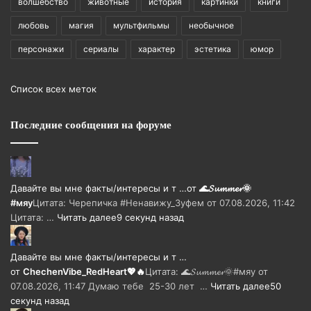
волшебство
животные
история
картинки
книги
любовь
магия
мультфильмы
необычное
персонажи
сериалы
характер
эстетика
юмор
Список всех меток
Последние сообщения на форуме
Давайте вы мне факты/интересы и т …
от
🌊𝓢𝓾𝓶𝓶𝓮𝓻🌞
#мяу
Цитата: Черепичка #Ненавижу_Зуфем от 07.08.2026, 11:42
Цитата: …
Читать далее
9 секунд назад
Давайте вы мне факты/интересы и т …
от
ChechenVibe_RedHeart💖🔥
Цитата: 🌊𝓢𝓾𝓶𝓶𝓮𝓻🌞#мяу от
07.08.2026, 11:47 Думаю тебе 25-30 лет …
Читать далее
50
секунд назад