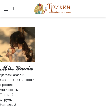
Меню
Вход
ℳ𝒾𝓈𝓈 𝒢𝓇𝒶𝒸𝒾𝒶
@arashikarashik
Давно нет активности
Профиль
Активность
Тесты
17
Форумы
Награды
3