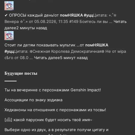
✔ ОПРОСЫ каждый день!
от
помНЯШКА #уцц
Цитата: ⋆.˚✮
Венера ✮˚.⋆ от 05.08.2026, 11:35 #149 Боитесь ли вы …
Читать
далее
2 минуты назад
Стоит ли детям показывать мультик …
от
помНЯШКА
#уцц
Цитата: ❄️Снежная Королева Демократичная❄️ Не от мiра
сѣго от 08.0 …
Читать далее
5 минут назад
Будущие посты
Ты на вечеринке с персонажами Genshin Impact!
Ассоциации по знаку зодиака
Хедканоны на отношения с персонажами из тосвы!
[𓊝] какой парусник будет носить твоë имя~
Выбери одно из двух, а в результате получи цитату и