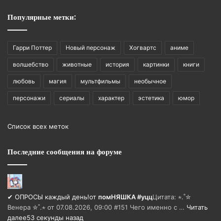
Популярные метки:
Гарри Поттер
Новый персонаж
Хогвартс
аниме
волшебство
животные
история
картинки
книги
любовь
магия
мультфильмы
необычное
персонажи
сериалы
характер
эстетика
юмор
Список всех меток
Последние сообщения на форуме
✔ ОПРОСЫ каждый день!
от
помНЯШКА #уцц
Цитата: ⋆.˚✮
Венера ✮˚.⋆ от 07.08.2026, 09:00 #151 Чего именно с …
Читать
далее
53 секунды назад