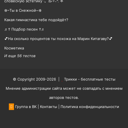
словесную эстетику ‧₊˚ 🦢✧˖°. ࣪𖤐
❄️~Ты в Снежной~❄️
Какая гимнастика тебе подойдёт?
♬† Подбор песен †♬
💕На сколько процентов ты похожа на Марин Китагаву?💕
Косметика
И еще 56 тестов
© Copyright 2009-2026 |
Трикки - бесплатные тесты
Мнение администрации сайта может не совпадать с мнением
авторов тестов.
Группа в ВК
|
Контакты
|
Политика конфиденциальности