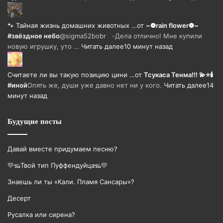
🐾 Тайная жизнь домашних животных …
от
~❁rain flower❁~
#звёздное небо
@sigma52bobr -Дела отлично! Мне купили
новую игрушку, уто …
Читать далее
10 минут назад
Считаете ли вы такую позицию цини …
от
Тсукаса Тенма!!! 💫⭐🕯️
#иной
Опять же, души уже давно нет ни у кого.
Читать далее
14
минут назад
Будущие посты
Давай вместе придумаем песню?
💛🦡Твой тип Пуффендуйца🦡💛
Знаешь ли ты «Кали. Пламя Сансары»?
Десерт
Русалка или сирена?