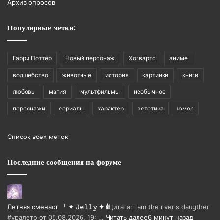
Архив опросов
Популярные метки:
Гарри Поттер
Новый персонаж
Хогвартс
аниме
волшебство
животные
история
картинки
книги
любовь
магия
мультфильмы
необычное
персонажи
сериалы
характер
эстетика
юмор
Список всех меток
Последние сообщения на форуме
Летняя смена
от
「 ✦ 𝙹𝚎𝚕𝚕𝚢 ✦ 🕯️
Цитата: i am the river's daugther
#уралето от 05.08.2026, 19: …
Читать далее
6 минут назад