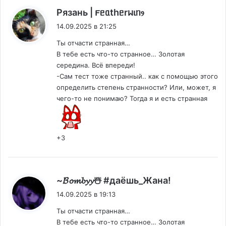
:
Рязань | 𐔥ᥱᥲthᥱrᥕιᥒⳋ
14.09.2025 в 21:25
Ты отчасти странная…
В тебе есть что-то странное… Золотая
середина. Всё впереди!
-Сам тест тоже странный.. как с помощью этого
определить степень странности? Или, может, я
чего-то не понимаю? Тогда я и есть странная
+3
:
~𝓑𝓸𝓶𝓫𝔂𝔂☃️ #даëшь_Жана!
14.09.2025 в 19:13
Ты отчасти странная…
В тебе есть что-то странное… Золотая