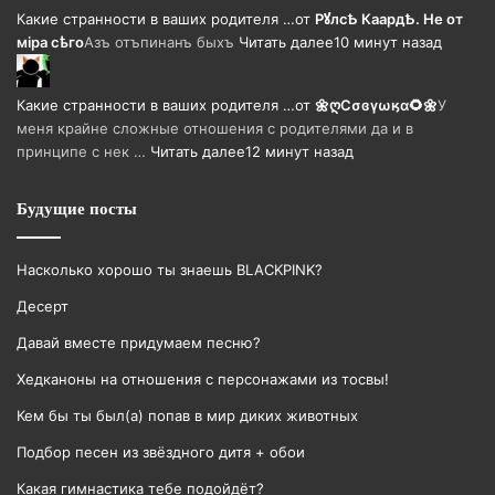
Какие странности в ваших родителя …
от
РꙋлсѢ КаардѢ. Не от
мiра сѣго
Азъ отъпинанъ быхъ
Читать далее
10 минут назад
Какие странности в ваших родителя …
от
🌼ღСσɞγωӄα🌻🌼
У
меня крайне сложные отношения с родителями да и в
принципе с нек …
Читать далее
12 минут назад
Будущие посты
Насколько хорошо ты знаешь BLACKPINK?
Десерт
Давай вместе придумаем песню?
Хедканоны на отношения с персонажами из тосвы!
Кем бы ты был(а) попав в мир диких животных
Подбор песен из звёздного дитя + обои
Какая гимнастика тебе подойдёт?