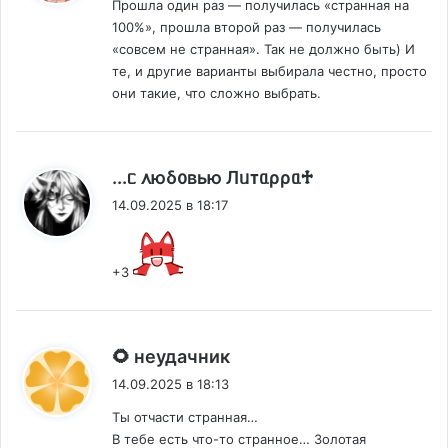
Прошла один раз — получилась «странная на
100%», прошла второй раз — получилась
«совсем не странная». Так не должно быть) И
те, и другие варианты выбирала честно, просто
они такие, что сложно выбрать.
:
...ᥴ ᧘юδ᧐ʙью Лᥙᴛᥲρρᥲ♱
14.09.2025 в 18:17
+3
:
🌻 неудачник
14.09.2025 в 18:13
Ты отчасти странная…
В тебе есть что-то странное… Золотая