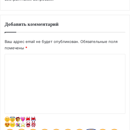
Добавить комментарий
Ваш адрес email не будет опубликован.
Обязательные поля
помечены
*
К
о
м
м
е
н
т
а
р