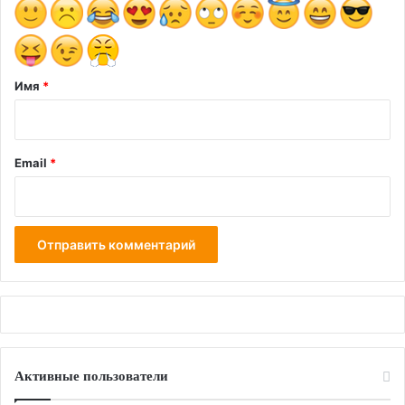
и
й
*
Имя
*
Email
*
Активные пользователи