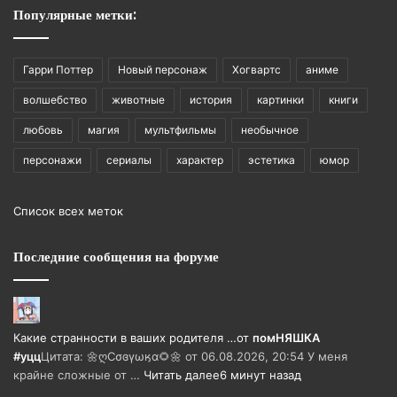
Популярные метки:
Гарри Поттер
Новый персонаж
Хогвартс
аниме
волшебство
животные
история
картинки
книги
любовь
магия
мультфильмы
необычное
персонажи
сериалы
характер
эстетика
юмор
Список всех меток
Последние сообщения на форуме
Какие странности в ваших родителя …
от
помНЯШКА
#уцц
Цитата: 🌼ღСσɞγωӄα🌻🌼 от 06.08.2026, 20:54 У меня
крайне сложные от …
Читать далее
6 минут назад