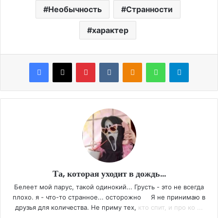
Необычность
Странности
характер
Facebook
X
Pinterest
VKontakte
Odnoklassniki
WhatsApp
Telegram
Та, которая уходит в дождь...
Белеет мой парус, такой одинокий... Грусть - это не всегда
плохо. я - что-то странное... осторожно Я не принимаю в
друзья для количества. Не приму тех,
кто спит, и про ко ...