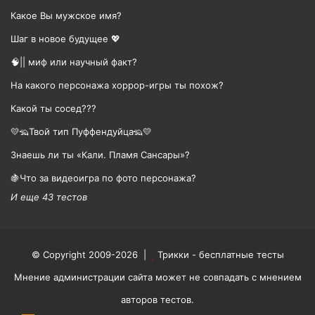
Какое Вы мужское имя?
Шаг в новое будущее 💖
🧠|| миф или научный факт?
На какого персонажа хоррор-игры ты похож?
Какой ты сосед???
💛🦡Твой тип Пуффендуйца🦡💛
Знаешь ли ты «Кали. Пламя Сансары»?
🍇Что за видеоигра по фото персонажа?
И еще 43 тестов
© Copyright 2009-2026 |
Трикки - бесплатные тесты
Мнение администрации сайта может не совпадать с мнением
авторов тестов.