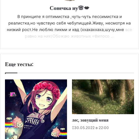
Сонечка иу🌸💋
В принципе я оптимистка ,чуть-чуть пессимистка и
реалистка,но чувствую себя чебупиццей.Живу, несмотря на
низкий рост.Не люблю пикми и квд (ххахаххаха,шучу,мне
все
равно на них)Обожаю животных «Филосо ...
Еще тесты:
лес, зовущий меня
30.05.2022 в 22:00