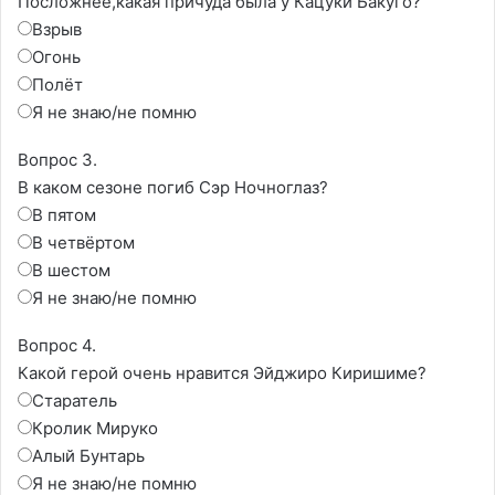
Посложнее,какая причуда была у Кацуки Бакуго?
Взрыв
Огонь
Полёт
Я не знаю/не помню
Вопрос 3.
В каком сезоне погиб Сэр Ночноглаз?
В пятом
В четвёртом
В шестом
Я не знаю/не помню
Вопрос 4.
Какой герой очень нравится Эйджиро Киришиме?
Старатель
Кролик Мируко
Алый Бунтарь
Я не знаю/не помню