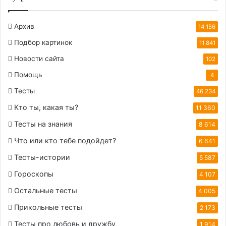
Архив
14 156
Подбор картинок
11 841
Новости сайта
102
Помощь
4
Тесты
46 234
Кто ты, какая ты?
11 360
Тесты на знания
8 614
Что или кто тебе подойдет?
6 641
Тесты-истории
5 587
Гороскопы
4 107
Остальные тесты
4 005
Прикольные тесты
2 173
Тесты про любовь и дружбу
1 914