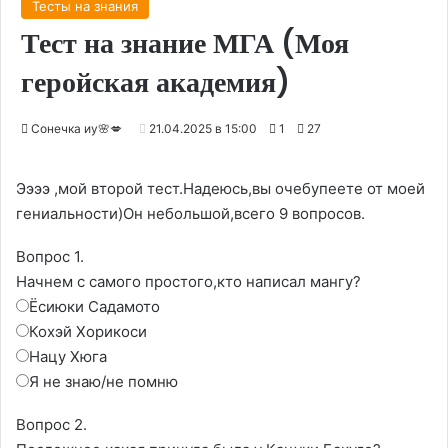
Тесты на знания
Тест на знание МГА (Моя
геройская академия)
Сонечка иу🌸💋
21.04.2025 в 15:00
1
27
Ээээ ,мой второй тест.Надеюсь,вы очебупеете от моей
гениальности)Он небольшой,всего 9 вопросов.
Вопрос 1.
Начнем с самого простого,кто написал мангу?
Ёсиюки Садамото
Кохэй Хорикоси
Нацу Хюга
Я не знаю/не помню
Вопрос 2.