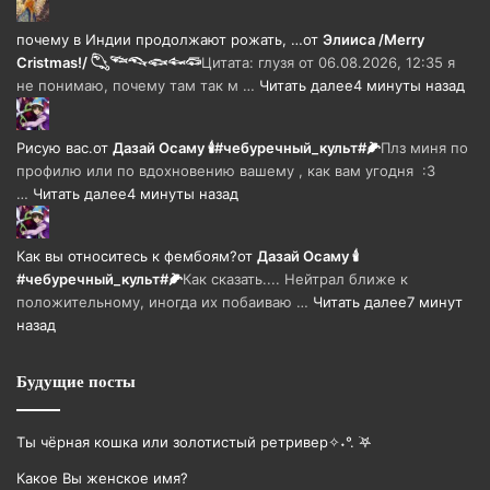
почему в Индии продолжают рожать, …
от
Элииса /Merry
Cristmas!/ 𓆡𓆝𓆞𓆟𓆜𓆛
Цитата: глузя от 06.08.2026, 12:35 я
не понимаю, почему там так м …
Читать далее
4 минуты назад
Рисую вас.
от
Дазай Осаму 🕯#чебуречный_культ#🌽
Плз миня по
профилю или по вдохновению вашему , как вам угодня :3
…
Читать далее
4 минуты назад
Как вы относитесь к фембоям?
от
Дазай Осаму 🕯
#чебуречный_культ#🌽
Как сказать.... Нейтрал ближе к
положительному, иногда их побаиваю …
Читать далее
7 минут
назад
Будущие посты
Ты чёрная кошка или золотистый ретривер✧˖°. ࣪𖤐
Какое Вы женское имя?