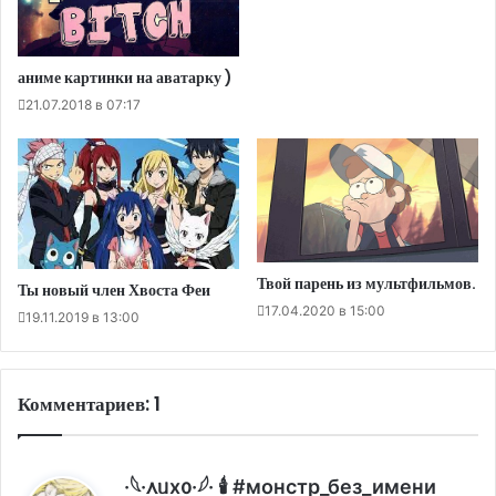
аниме картинки на аватарку )
21.07.2018 в 07:17
Твой парень из мультфильмов.
Ты новый член Хвоста Феи
17.04.2020 в 15:00
19.11.2019 в 13:00
Комментариев: 1
:
·𓆩·᧘ᥙх᧐·𓆪· 🕯 #монстр_без_имени