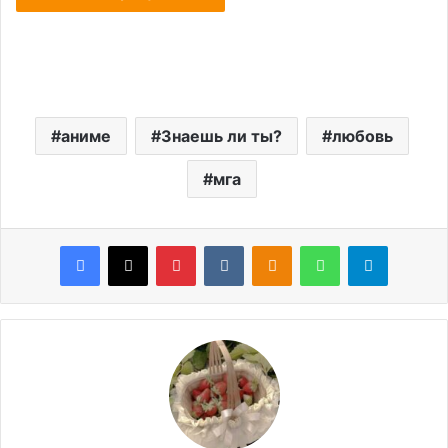
аниме
Знаешь ли ты?
любовь
мга
Facebook
X
Pinterest
VKontakte
Odnoklassniki
WhatsApp
Telegram