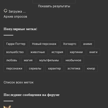
Показать результаты
Загрузка ...
Архив опросов
Популярные метки:
Гарри Поттер
Новый персонаж
Хогвартс
аниме
волшебство
животные
история
картинки
книги
любовь
магия
мультфильмы
необычное
персонажи
сериалы
характер
эстетика
юмор
Список всех меток
Последние сообщения на форуме