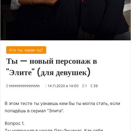
Кто ты, какая ты?
Ты — новый персонаж в
"Элите" (для девушек)
hhhhhhhhhhhhhhh
14.11.2020 в 14:00
1
39
В этом тесте ты узнаешь кем бы ты могла стать, если
попадёшь в сериал "Элита".
Вопрос 1.
Ты новенькая в школе Лас-Энчинас. Как себя